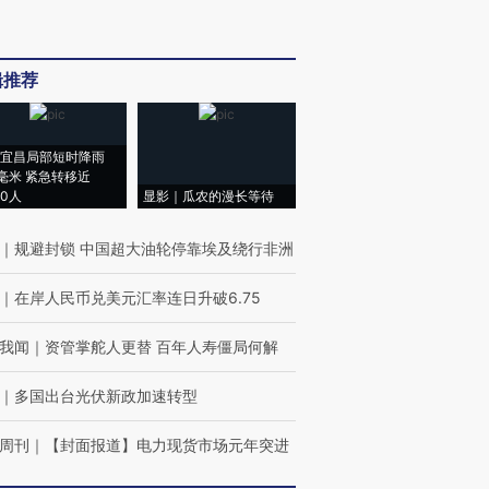
辑推荐
宜昌局部短时降雨
8毫米 紧急转移近
00人
显影｜瓜农的漫长等待
｜
规避封锁 中国超大油轮停靠埃及绕行非洲
｜
在岸人民币兑美元汇率连日升破6.75
我闻
｜
资管掌舵人更替 百年人寿僵局何解
｜
多国出台光伏新政加速转型
周刊
｜
【封面报道】电力现货市场元年突进