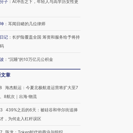
分子
：
AI冲击之下，年轻人与高学历女性更
坤
：
耳闻目睹的几位律师
日记
：
长护险覆盖全国 筹资和服务给予将持
码
波
：
“沉睡”的10万亿元公积金
新文章
8
海杰航运：今夏北极航道运营将扩大至7
、8航次｜出海·物流
53
439%之后的6天：被硅谷和华尔街追捧
才，为何走入杠杆误区
07
陈龙：Token时代的商业与组织