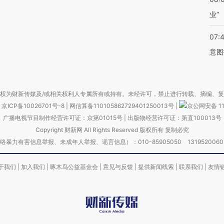
业”
07:
意图
权为财新传媒及/或相关权利人专属所有或持有。未经许可，禁止进行转载、摘编、
京ICP备10026701号-8
|
网信算备110105862729401250013号
|
京公网安备 11
广播电视节目制作经营许可证：京第01015号
|
出版物经营许可证：第直100013号
Copyright 财新网 All Rights Reserved 版权所有 复制必究
害信息举报、未成年人举报、谣言信息）：010-85905050 13195200605 举报邮
于我们
|
加入我们
|
啄木鸟公益基金会
|
意见与反馈
|
提供新闻线索
|
联系我们
|
友情