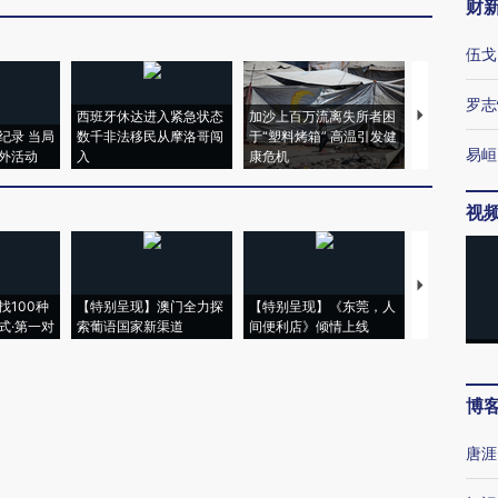
财
伍戈
罗志
西班牙休达进入紧急状态
加沙上百万流离失所者困
视线｜HYR
纪录 当局
数千非法移民从摩洛哥闯
于“塑料烤箱” 高温引发健
术：是什么
易峘
外活动
入
康危机
心“花钱找虐
视
【推广】走
找100种
【特别呈现】澳门全力探
【特别呈现】《东莞，人
会，让数智科
式·第一对
索葡语国家新渠道
间便利店》倾情上线
业
博
唐涯