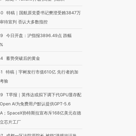
50
特稿｜国航原党委书记樊澄受贿3847万
审待宣判 否认大多数指控
29
今日开盘：沪指报3896.49点 跌幅
0%
24
蓄势突破后的黄金
51
特稿｜宇树发行市值610亿 先行者的加
考验
29
T早报｜英伟达或拟下调下代GPU显存配
Open AI为免费用户默认提供GPT-5.6
NA；SpaceX协特斯拉宣布斥168亿美元在德
立芯片工厂
07
成都一区法院原院长 被指“违规挂证执