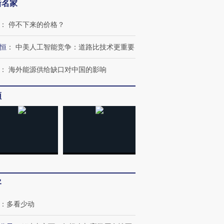
新名家
：
停不下来的价格？
恒
：
中美人工智能竞争：道路比技术更重要
OX的吸金
马航飞行员跨国走私7万
视线｜被称为“蟑螂”的印
让中产们甘
粒摇头丸 尿检体内含3种
度Z世代 用街头抗争将教
秘鲁纳斯
：
海外能源供给缺口对中国的影响
”？
毒品
育部长拱下台
13人遇难
频
进第四届链博
【商旅对话】华住集团
技“链”接产
【特别呈现】寻找100种
CFO：不靠规模取胜，华
【特别呈
有意思的生活方式·第三对
住三大增长引擎是什么？
有意思的
客
：
多看少动