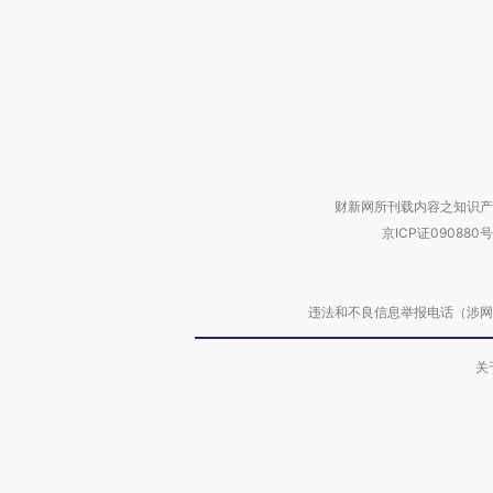
财新网所刊载内容之知识产
京ICP证090880号
违法和不良信息举报电话（涉网络暴力有
关