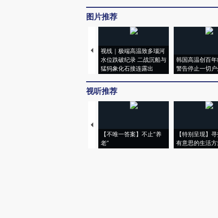
图片推荐
视线｜极端高温致多瑙河
水位跌破纪录 二战沉船与
韩国高温创百年
猛犸象化石接连露出
警告停止一切户
视听推荐
【不唯一答案】不止“养
【特别呈现】寻
老”
有意思的生活方