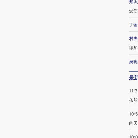
知识
受伤
丁金
村夫
续加
吴晓
最
11:3
条船
10:
的天
10: