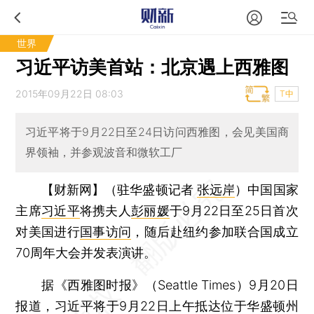
世界
习近平访美首站：北京遇上西雅图
2015年09月22日 08:03
T中
习近平将于9月22日至24日访问西雅图，会见美国商
界领袖，并参观波音和微软工厂
【财新网】（驻华盛顿记者
张远岸
）
中国国家
主席
习近平
将携夫人
彭丽媛
于9月22日至25日首次
对美国进行
国事访问
，随后赴纽约参加联合国成立
70周年大会并发表演讲。
据《西雅图时报》（Seattle Times）9月20日
报道，习近平将于9月22日上午抵达位于华盛顿州