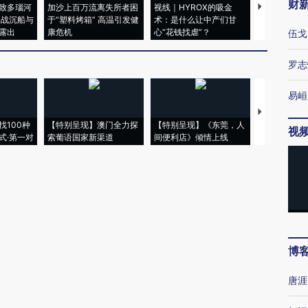
财
致多瑙河
加沙上百万流离失所者困
视线｜HYROX的吸金
马航飞行员
二战沉船与
于“塑料烤箱” 高温引发健
术：是什么让中产们甘
粒摇头丸 尿
露出
康危机
心“花钱找虐”？
毒品
伍戈
罗志
易峘
【推广】走
找100种
【特别呈现】澳门全力探
【特别呈现】《东莞，人
会，让数智科
视
式·第一对
索葡语国家新渠道
间便利店》倾情上线
业
博
唐涯