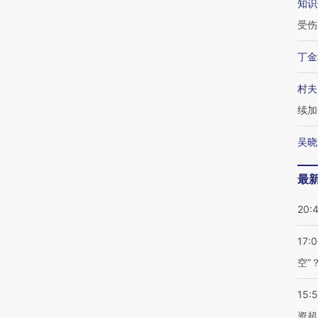
知识
受伤
丁金
村夫
续加
吴晓
最
20:
17:
空”
15:
资超