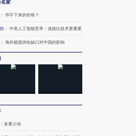
新名家
跨国走私7万
视线｜被称为“蟑螂”的印
视线｜“入侵”还是“人道危
检体内含3种
度Z世代 用街头抗争将教
机”？难民潮撕裂西班牙
秘鲁纳斯
育部长拱下台
飞地休达
13人遇难
：
停不下来的价格？
恒
：
中美人工智能竞争：道路比技术更重要
：
海外能源供给缺口对中国的影响
进第四届链博
【商旅对话】华住集团
技“链”接产
【特别呈现】寻找100种
CFO：不靠规模取胜，华
【特别呈
频
有意思的生活方式·第三对
住三大增长引擎是什么？
有意思的
客
：
多看少动