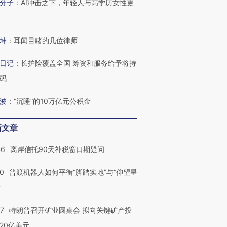
分子
：
AI冲击之下，年轻人与高学历女性更
坤
：
耳闻目睹的几位律师
日记
：
长护险覆盖全国 筹资和服务给予将持
码
波
：
“沉睡”的10万亿元公积金
新文章
46
离岸信托90天补税窗口期疑问
00
普渡机器人如何平衡“脚踏实地”与“仰望星
？
57
特朗普召开矿业圆桌会 拟向关键矿产投
20亿美元