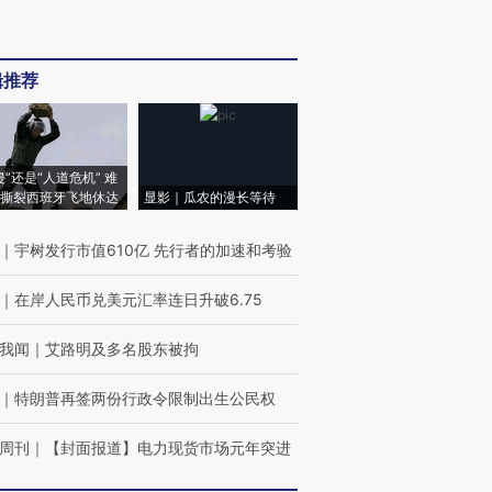
辑推荐
侵”还是“人道危机” 难
撕裂西班牙飞地休达
显影｜瓜农的漫长等待
｜
宇树发行市值610亿 先行者的加速和考验
｜
在岸人民币兑美元汇率连日升破6.75
我闻
｜
艾路明及多名股东被拘
｜
特朗普再签两份行政令限制出生公民权
周刊
｜
【封面报道】电力现货市场元年突进