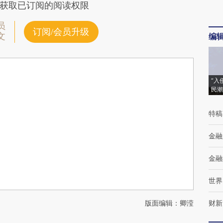
获取已订阅的阅读权限
员
订阅/会员升级
文
编
“入
民潮
特稿
金融
金融
世界
版面编辑：卿滢
财新