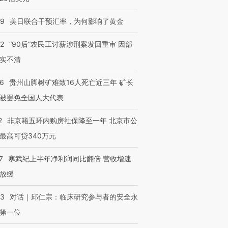
09
美日联合干预汇率，为何影响了黄金
32
“90后”农民工讨薪涉刑案发回重审 因部
实不清
36
贵州山脚树矿难致16人死亡近三年 矿长
被罢免全国人大代表
2
非京籍五环内购房社保降至一年 北京市公
最高可贷340万元
7
寒武纪上半年净利润同比翻倍 营收增速
放缓
53
对话｜邱仁宗：临床研究参与者的安全永
第一位