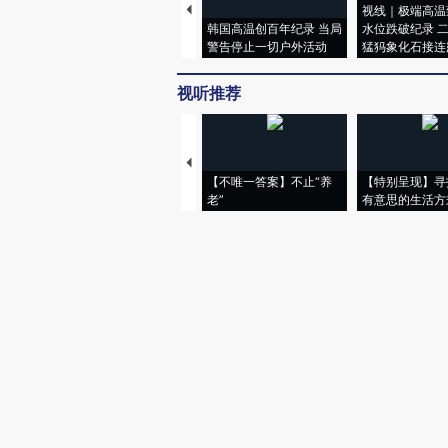
视线｜极端高温
韩国高温创百年纪录 当局
水位跌破纪录 
警告停止一切户外活动
猛犸象化石接连
视听推荐
【不唯一答案】不止“养
【特别呈现】寻
老”
有意思的生活方