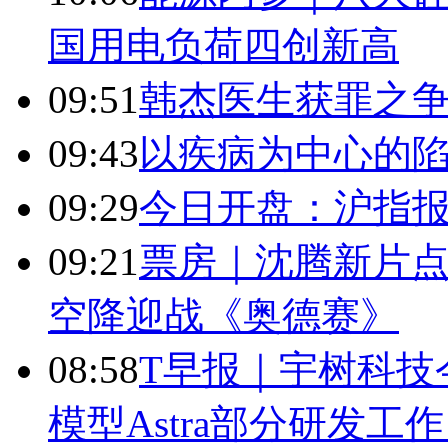
国用电负荷四创新高
09:51
韩杰医生获罪之
09:43
以疾病为中心的
09:29
今日开盘：沪指报394
09:21
票房｜沈腾新片点
空降迎战《奥德赛》
08:58
T早报｜宇树科技今
模型Astra部分研发