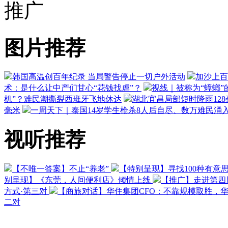
推广
图片推荐
韩国高温创百年纪录 当局警告停止一切户外活动
加沙上百
术：是什么让中产们甘心“花钱找虐”？
视线｜被称为“蟑螂”
机”？难民潮撕裂西班牙飞地休达
湖北宜昌局部短时降雨128毫
毫米
一周天下｜泰国14岁学生枪杀8人后自尽、数万难民涌
视听推荐
【不唯一答案】不止“养老”
【特别呈现】寻找100种有意
别呈现】《东莞，人间便利店》倾情上线
【推广】走进第四
方式·第三对
【商旅对话】华住集团CFO：不靠规模取胜，
二对