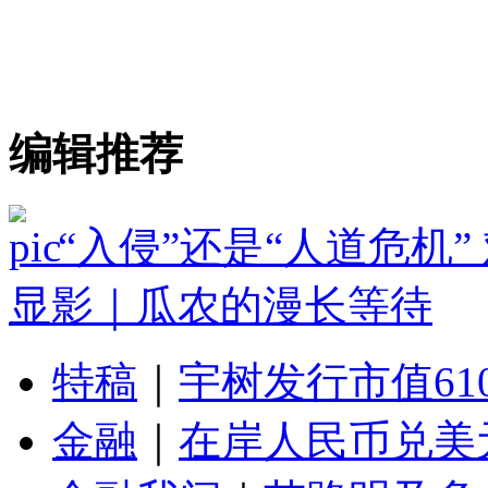
编辑推荐
“入侵”还是“人道危机
显影｜瓜农的漫长等待
特稿
｜
宇树发行市值61
金融
｜
在岸人民币兑美元