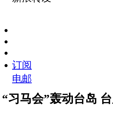
订阅
电邮
“习马会”轰动台岛 