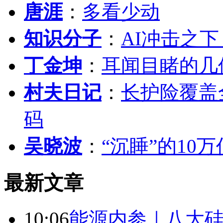
唐涯
：
多看少动
知识分子
：
AI冲击之
丁金坤
：
耳闻目睹的几
村夫日记
：
长护险覆盖
码
吴晓波
：
“沉睡”的10
最新文章
10:06
能源内参｜八大硅