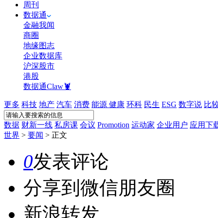
周刊
数据通
金融我闻
商圈
地缘图志
企业数据库
沪深股市
港股
数据通Claw🦞
更多
科技
地产
汽车
消费
能源
健康
环科
民生
ESG
数字说
比
数据
财新一线
私房课
会议
Promotion
运动家
企业用户
应用下
世界
>
要闻
>
正文
0
发表评论
分享到微信朋友圈
新浪转发