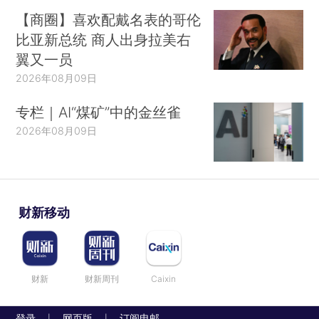
【商圈】喜欢配戴名表的哥伦
比亚新总统 商人出身拉美右
翼又一员
2026年08月09日
专栏｜AI“煤矿”中的金丝雀
2026年08月09日
财新移动
财新
财新周刊
Caixin
登录
网页版
订阅电邮
|
|