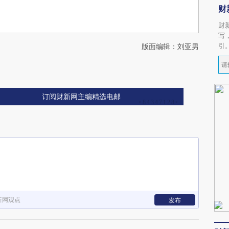
财
财
写
引
版面编辑：刘亚男
订阅财新网主编精选电邮
新网观点
发布