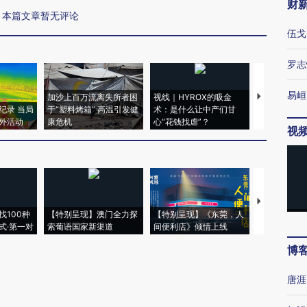
财
本篇文章暂无评论
伍戈
罗志
易峘
加沙上百万流离失所者困
视线｜HYROX的吸金
马航飞行员
纪录 当局
于“塑料烤箱” 高温引发健
术：是什么让中产们甘
粒摇头丸 尿
外活动
康危机
心“花钱找虐”？
毒品
视
【推广】走
找100种
【特别呈现】澳门全力探
【特别呈现】《东莞，人
会，让数智科
式·第一对
索葡语国家新渠道
间便利店》倾情上线
业
博
唐涯