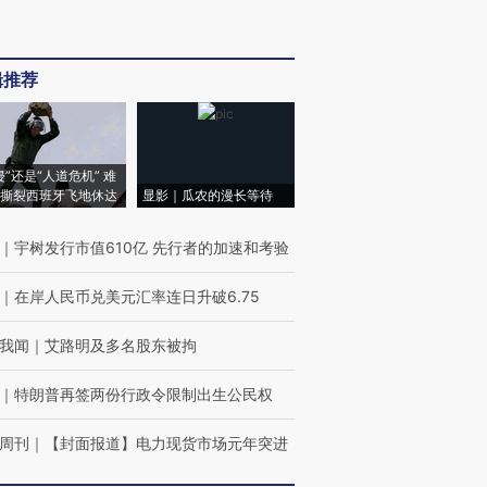
辑推荐
侵”还是“人道危机” 难
撕裂西班牙飞地休达
显影｜瓜农的漫长等待
｜
宇树发行市值610亿 先行者的加速和考验
｜
在岸人民币兑美元汇率连日升破6.75
我闻
｜
艾路明及多名股东被拘
｜
特朗普再签两份行政令限制出生公民权
周刊
｜
【封面报道】电力现货市场元年突进