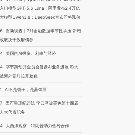
入门模型GPT-5.6 Luna；阿里发布2.4万亿
大模型Qwen3.8；DeepSeek宣布即将涨价
46
财新调查｜7月金融数据季节性承压 新增
或取决于政府债券
44
美国的AI投资、利率与经济
44
字节跳动开全员会复盘AI业务进展 称大
被海外竞对拉开差距
1
AI不是镜子，是蒸馏器
07
因严重违纪违法 李云泽被罢免第十四届
人大代表职务
44
大西洋观察｜特朗普助力金砖合作