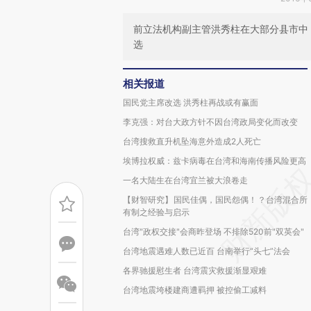
前立法机构副主管洪秀柱在大部分县市中，
选
相关报道
国民党主席改选 洪秀柱再战或有赢面
李克强：对台大政方针不因台湾政局变化而改变
台湾搜救直升机坠海意外造成2人死亡
埃博拉权威：兹卡病毒在台湾和海南传播风险更高
一名大陆生在台湾宜兰被大浪卷走
【财智研究】国民佳偶，国民怨偶！？台湾混合所
有制之经验与启示
台湾"政权交接"会商昨登场 不排除520前"双英会"
台湾地震遇难人数已近百 台南举行“头七”法会
各界驰援慰生者 台湾震灾救援渐显艰难
台湾地震垮楼建商遭羁押 被控偷工减料