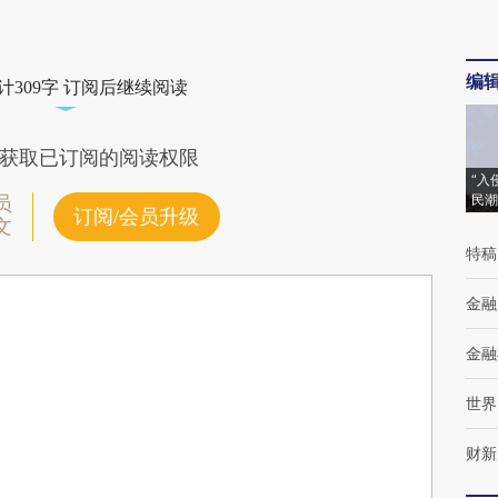
编
计309字 订阅后继续阅读
获取已订阅的阅读权限
“入
民潮
员
订阅/会员升级
文
特稿
金融
金融
世界
财新