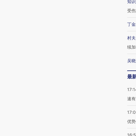
知识
受伤
丁金
村夫
续加
吴晓
最
17:1
速有
17:
优势
16: