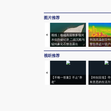
图片推荐
视线｜极端高温致多瑙河
水位跌破纪录 二战沉船与
韩国高温创百年
猛犸象化石接连露出
警告停止一切户
视听推荐
【不唯一答案】不止“养
【特别呈现】寻
老”
有意思的生活方