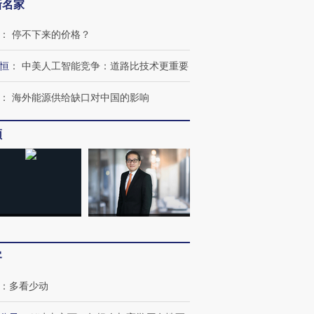
新名家
：
停不下来的价格？
恒
：
中美人工智能竞争：道路比技术更重要
：
海外能源供给缺口对中国的影响
跨国走私7万
视线｜被称为“蟑螂”的印
视线｜“入侵”还是“人道危
检体内含3种
度Z世代 用街头抗争将教
机”？难民潮撕裂西班牙
秘鲁纳斯
育部长拱下台
飞地休达
13人遇难
频
进第四届链博
【商旅对话】华住集团
技“链”接产
【特别呈现】寻找100种
CFO：不靠规模取胜，华
【特别呈
有意思的生活方式·第三对
住三大增长引擎是什么？
有意思的
客
：
多看少动