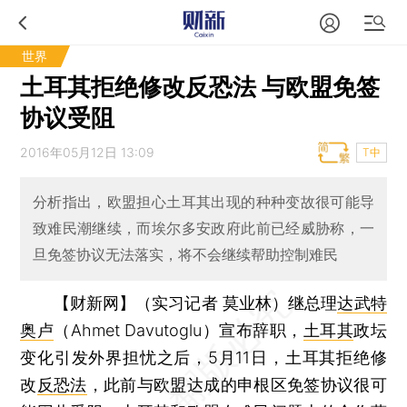
世界
土耳其拒绝修改反恐法 与欧盟免签
协议受阻
2016年05月12日 13:09
T中
分析指出，欧盟担心土耳其出现的种种变故很可能导
致难民潮继续，而埃尔多安政府此前已经威胁称，一
旦免签协议无法落实，将不会继续帮助控制难民
【财新网】（实习记者 莫业林）
继总理
达武特
奥卢
（Ahmet Davutoglu）宣布辞职，
土耳其
政坛
变化引发外界担忧之后，5月11日，土耳其拒绝修
改
反恐法
，此前与欧盟达成的申根区免签协议很可