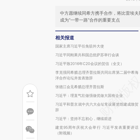
中方愿继续同希方携手合作，将比雷埃夫
成为“一带一路”合作的重要支点
相关报道
国家主席习近平任免驻外大使
习近平同刚果共和国总统萨苏举行会谈
习近平致2016年C20会议的贺信（全文）
李克强同希腊总理齐普拉斯共同出席第二届中希海
洋合作论坛并发表致辞
张德江会见希腊总理齐普拉斯
习近平：理直气壮做强做优做大国有企业
习近平和普京就中共六大会址常设展览馆建成致贺
辞
习近平：坚持不忘初心，继续前进
建党95周年庆祝大会举行 习近平发表重要讲话
（附视频）