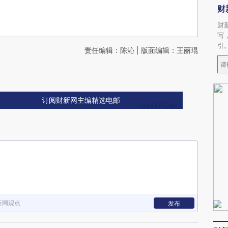
财
财
写
引
责任编辑：陈沁 | 版面编辑：王丽琨
订阅财新网主编精选电邮
新网观点
发布