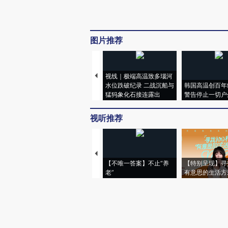
图片推荐
视线｜极端高温致多瑙河
水位跌破纪录 二战沉船与
韩国高温创百年
猛犸象化石接连露出
警告停止一切户
视听推荐
【不唯一答案】不止“养
【特别呈现】寻
老”
有意思的生活方