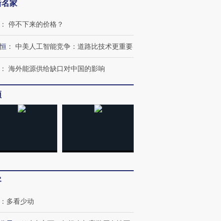
新名家
：
停不下来的价格？
恒
：
中美人工智能竞争：道路比技术更重要
：
海外能源供给缺口对中国的影响
跨国走私7万
视线｜HY
检体内含3种
泽连斯基密集出访美英 索
秘鲁纳斯卡观光飞机坠毁
术：是什
要防空导弹“救急”
13人遇难
心“花钱找
频
进第四届链博
【商旅对话】华住集团
技“链”接产
【特别呈现】寻找100种
CFO：不靠规模取胜，华
【特别呈
有意思的生活方式·第三对
住三大增长引擎是什么？
有意思的
客
：
多看少动