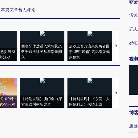
财
本篇文章暂无评论
伍戈
罗志
易峘
西班牙休达进入紧急状态
加沙上百万流离失所者困
马航飞行员
纪录 当局
数千非法移民从摩洛哥闯
于“塑料烤箱” 高温引发健
粒摇头丸 尿
外活动
入
康危机
毒品
视
【推广】走
找100种
【特别呈现】澳门全力探
【特别呈现】《东莞，人
会，让数智科
式·第一对
索葡语国家新渠道
间便利店》倾情上线
业
博
唐涯