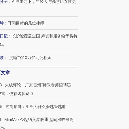
分子
：
AI冲击之下，年轻人与高学历女性更
坤
：
耳闻目睹的几位律师
日记
：
长护险覆盖全国 筹资和服务给予将持
码
波
：
“沉睡”的10万亿元公积金
新文章
3
火线评论｜广东雷州“特教老师招聘违
很雷，仍有诸多疑点
05
控制陷阱：组织为什么会越管越胖
1
MiniMax今起纳入港股通 盘间涨幅最高
77%