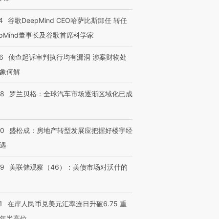
4
谷歌DeepMind CEO哈萨比斯卸任 转任
epMind董事长及谷歌首席科学家
6
侦查起诉审判执行均有漏洞 涉案财物处
象何解
58
罗兰贝格：全球汽车市场逐渐区域化已成
50
盛松成：房地产转型发展应把握好楼宇经
遇
39
美联储观察（46）：美债市场对沃什的
1
在岸人民币兑美元汇率连日升破6.75 重
年半高位