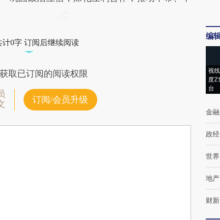
编
共计0字 订阅后继续阅读
视线
获取已订阅的阅读权限
度Z
台
员
订阅/会员升级
文
金融
政经
世界
地产
财新