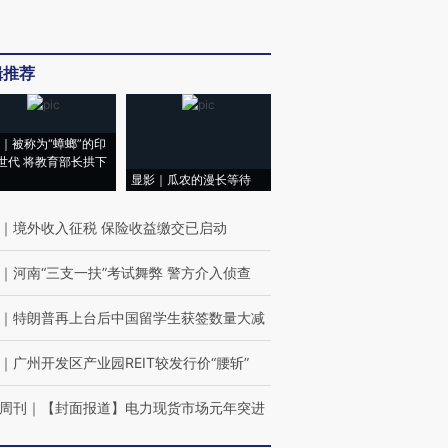
辑推荐
｜被称为“蟑螂”的印
世代 将教育部长拱下
显影｜瓜农的漫长等待
｜
境外收入征税 保险收益缴交已启动
｜
河南“三支一扶”考试舞弊 警方介入侦查
｜
特朗普再上台后中国留学生获签数量大减
｜
广州开发区产业园REIT较发行价“腰斩”
周刊
｜
【封面报道】电力现货市场元年突进