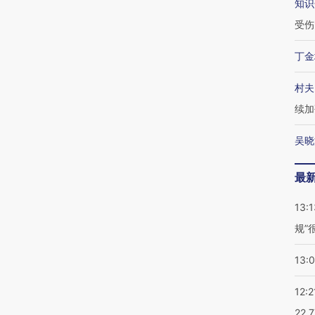
知识
受伤
丁金
村夫
续加
吴晓
最
13:1
规”
13:
12:2
22.