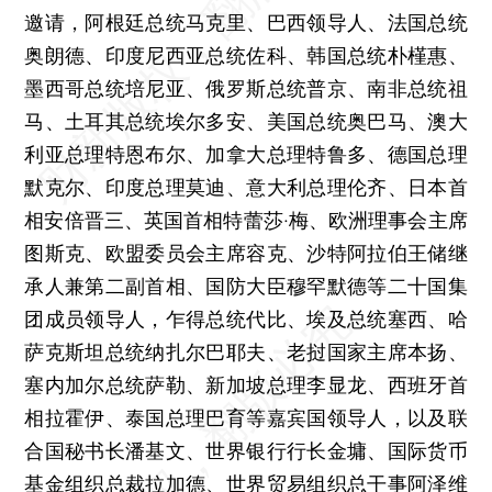
邀请，阿根廷总统马克里、巴西领导人、法国总统
奥朗德、印度尼西亚总统佐科、韩国总统朴槿惠、
墨西哥总统培尼亚、俄罗斯总统普京、南非总统祖
马、土耳其总统埃尔多安、美国总统奥巴马、澳大
利亚总理特恩布尔、加拿大总理特鲁多、德国总理
默克尔、印度总理莫迪、意大利总理伦齐、日本首
相安倍晋三、英国首相特蕾莎·梅、欧洲理事会主席
图斯克、欧盟委员会主席容克、沙特阿拉伯王储继
承人兼第二副首相、国防大臣穆罕默德等二十国集
团成员领导人，乍得总统代比、埃及总统塞西、哈
萨克斯坦总统纳扎尔巴耶夫、老挝国家主席本扬、
塞内加尔总统萨勒、新加坡总理李显龙、西班牙首
相拉霍伊、泰国总理巴育等嘉宾国领导人，以及联
合国秘书长潘基文、世界银行行长金墉、国际货币
基金组织总裁拉加德、世界贸易组织总干事阿泽维