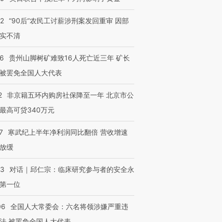
32
“90后”农民工讨薪涉刑案发回重审 因部
实不清
36
贵州山脚树矿难致16人死亡近三年 矿长
被罢免全国人大代表
2
非京籍五环内购房社保降至一年 北京市公
最高可贷340万元
7
寒武纪上半年净利润同比翻倍 营收增速
放缓
53
对话｜邱仁宗：临床研究参与者的安全永
第一位
06
全国人大常委会：六名将领涉嫌严重违
法 被罢免全国人大代表