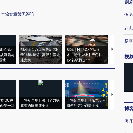
财
本篇文章暂无评论
伍戈
罗志
易峘
致多瑙河
加沙上百万流离失所者困
视线｜HYROX的吸金
马航飞行员
二战沉船与
于“塑料烤箱” 高温引发健
术：是什么让中产们甘
粒摇头丸 尿
视
露出
康危机
心“花钱找虐”？
毒品
【推广】走
找100种
【特别呈现】澳门全力探
【特别呈现】《东莞，人
会，让数智科
式·第一对
索葡语国家新渠道
间便利店》倾情上线
业
博
唐涯