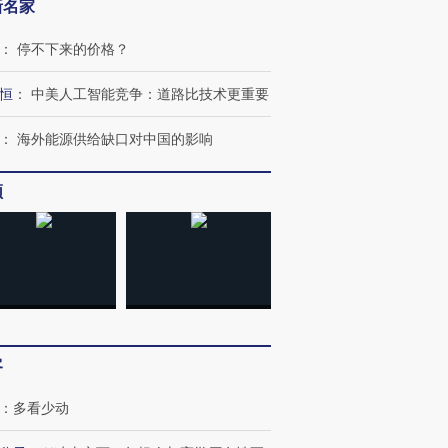
新名家
：
停不下来的价格？
恒
：
中美人工智能竞争：道路比技术更重要
：
海外能源供给缺口对中国的影响
跨国走私7万
视线｜被称为“蟑螂”的印
视线｜“入侵”还是“人道危
检体内含3种
度Z世代 用街头抗争将教
机”？难民潮撕裂西班牙
秘鲁纳斯
频
育部长拱下台
飞地休达
13人遇难
进第四届链博
【商旅对话】华住集团
技“链”接产
【特别呈现】寻找100种
CFO：不靠规模取胜，华
【特别呈
有意思的生活方式·第三对
住三大增长引擎是什么？
有意思的
客
：
多看少动