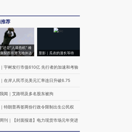
辑推荐
侵”还是“人道危机” 难
撕裂西班牙飞地休达
显影｜瓜农的漫长等待
｜
宇树发行市值610亿 先行者的加速和考验
｜
在岸人民币兑美元汇率连日升破6.75
我闻
｜
艾路明及多名股东被拘
｜
特朗普再签两份行政令限制出生公民权
周刊
｜
【封面报道】电力现货市场元年突进