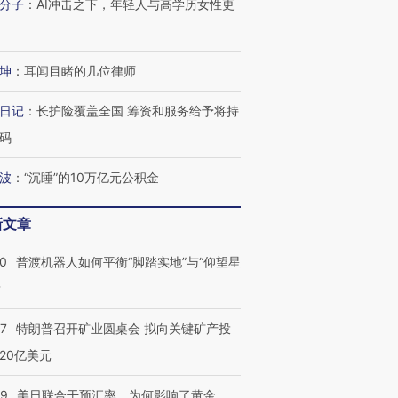
分子
：
AI冲击之下，年轻人与高学历女性更
坤
：
耳闻目睹的几位律师
日记
：
长护险覆盖全国 筹资和服务给予将持
码
波
：
“沉睡”的10万亿元公积金
新文章
00
普渡机器人如何平衡“脚踏实地”与“仰望星
？
57
特朗普召开矿业圆桌会 拟向关键矿产投
20亿美元
09
美日联合干预汇率，为何影响了黄金