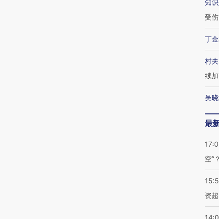
知识
受伤
丁金
村夫
续加
吴晓
最
17:
空”
15:
资超
14: