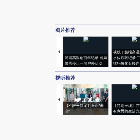
图片推荐
视线｜极端高温
韩国高温创百年纪录 当局
水位跌破纪录 
警告停止一切户外活动
猛犸象化石接连
视听推荐
【不唯一答案】不止“养
【特别呈现】寻
老”
有意思的生活方