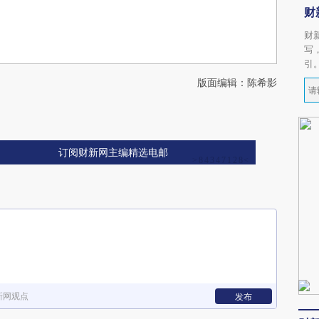
财
财
写
引
版面编辑：陈希影
订阅财新网主编精选电邮
新网观点
发布