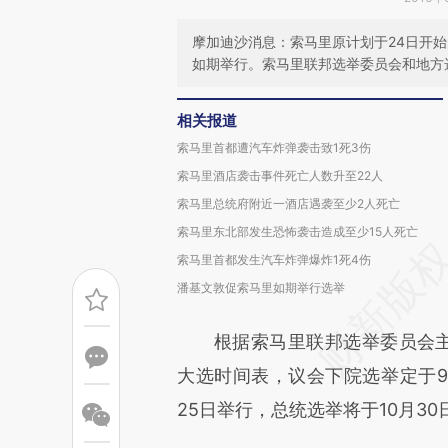
摩加迪沙消息：索马里原计划于24日开
如期举行。索马里联邦选举委员会和地方
相关报道
索马里首都遭汽车炸弹袭击致1死3伤
索马里酒店袭击事件死亡人数升至22人
索马里总统府附近一酒店遇袭至少2人死亡
索马里东北部发生恐怖袭击造成至少15人死亡
索马里首都发生汽车炸弹爆炸1死4伤
潘基文敦促索马里如期举行选举
根据索马里联邦选举委员会主席
大选时间表，议会下院选举定于9月
25日举行，总统选举将于10月30