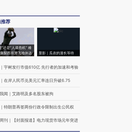
辑推荐
侵”还是“人道危机” 难
撕裂西班牙飞地休达
显影｜瓜农的漫长等待
｜
宇树发行市值610亿 先行者的加速和考验
｜
在岸人民币兑美元汇率连日升破6.75
我闻
｜
艾路明及多名股东被拘
｜
特朗普再签两份行政令限制出生公民权
周刊
｜
【封面报道】电力现货市场元年突进