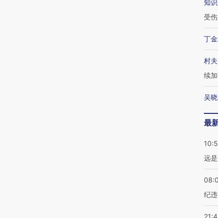
知识
受伤
丁金
村夫
续加
吴晓
最
10:
远是
08:
纪违
21: