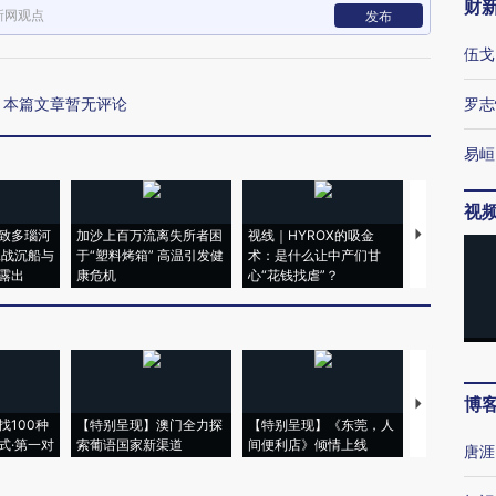
财
新网观点
发布
伍戈
本篇文章暂无评论
罗志
易峘
视
致多瑙河
加沙上百万流离失所者困
视线｜HYROX的吸金
马航飞行员
二战沉船与
于“塑料烤箱” 高温引发健
术：是什么让中产们甘
粒摇头丸 尿
露出
康危机
心“花钱找虐”？
毒品
博
【推广】走
找100种
【特别呈现】澳门全力探
【特别呈现】《东莞，人
会，让数智科
式·第一对
索葡语国家新渠道
间便利店》倾情上线
业
唐涯