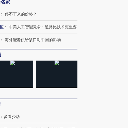
新名家
：
停不下来的价格？
恒
：
中美人工智能竞争：道路比技术更重要
：
海外能源供给缺口对中国的影响
频
跨国走私7万
视线｜被称为“蟑螂”的印
视线｜“入侵”还是“人道危
检体内含3种
度Z世代 用街头抗争将教
机”？难民潮撕裂西班牙
秘鲁纳斯
育部长拱下台
飞地休达
13人遇难
客
进第四届链博
【商旅对话】华住集团
技“链”接产
【特别呈现】寻找100种
CFO：不靠规模取胜，华
【特别呈
有意思的生活方式·第三对
住三大增长引擎是什么？
有意思的
：
多看少动