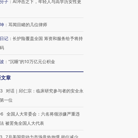
分子
：
AI冲击之下，年轻人与高学历女性更
坤
：
耳闻目睹的几位律师
日记
：
长护险覆盖全国 筹资和服务给予将持
码
波
：
“沉睡”的10万亿元公积金
新文章
53
对话｜邱仁宗：临床研究参与者的安全永
第一位
06
全国人大常委会：六名将领涉嫌严重违
法 被罢免全国人大代表
43
7月美国劳动力市场意外放缓 岗位减少