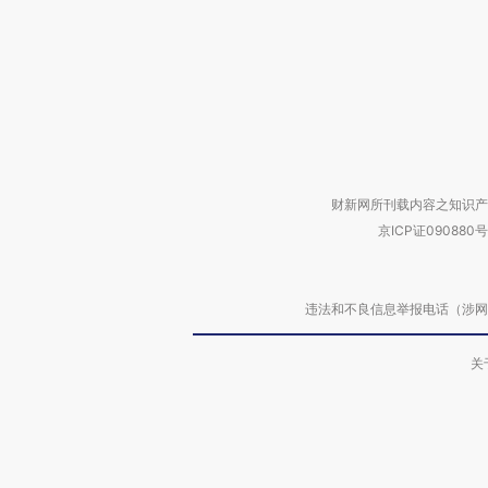
财新网所刊载内容之知识产
京ICP证090880号
违法和不良信息举报电话（涉网络暴力有
关