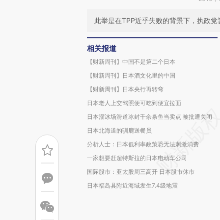
此举是在TPP近乎失败的背景下，执政
相关报道
【财新周刊】中国不是第二个日本
【财新周刊】日本酒文化里的中国
【财新周刊】日本央行再转弯
日本老人上交驾照便可吃到便宜拉面
日本溜冰场滑道冰封千余条鱼当卖点 被批遭关闭
日本北海道的驯鹿送餐员
分析人士：日本低利率政策恐无法刺激消费
一家想要赶超特斯拉的日本电动车公司
国际股市：亚太股周三高开 日本股市休市
日本福岛县附近海域发生7.4级地震