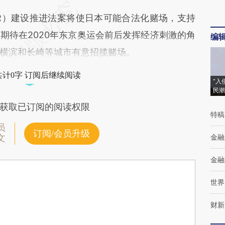
）建设推进法案将使日本可能合法化赌场，支持
期待在2020年东京奥运会前后发挥经济刺激的角
编
横滨和长崎等城市有意招揽赌场。
共计0字 订阅后继续阅读
“入
民潮
获取已订阅的阅读权限
特稿
员
订阅/会员升级
金融
文
金融
世界
财新