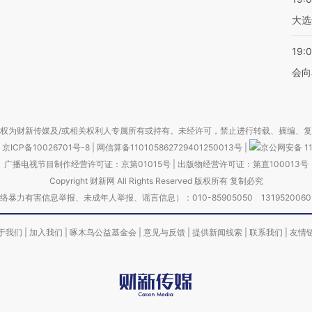
大选
19:0
会向
权为财新传媒及/或相关权利人专属所有或持有。未经许可，禁止进行转载、摘编、
京ICP备10026701号-8
|
网信算备110105862729401250013号
|
京公网安备 11
广播电视节目制作经营许可证：京第01015号
|
出版物经营许可证：第直100013号
Copyright 财新网 All Rights Reserved 版权所有 复制必究
害信息举报、未成年人举报、谣言信息）：010-85905050 13195200605 举报邮
于我们
|
加入我们
|
啄木鸟公益基金会
|
意见与反馈
|
提供新闻线索
|
联系我们
|
友情