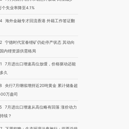
3万个失业率降至4.1%
14
海外金融专才回流香港 外籍工作签证翻
2
宁德时代宜春锂矿仍处停产状态 其动向
国内锂资源供需格局
1
7月进出口增速高位放缓，价格驱动还能
多久
8
央行7月继续增持近20吨黄金 累计储备超
600万盎司
5
7月进出口增速从高位略有回落 涨价动力
持续？
07
下周前瞻：生态环境法典施行；巴西总统