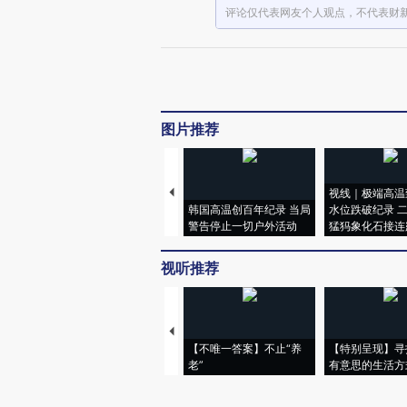
评论仅代表网友个人观点，不代表财
图片推荐
视线｜极端高温
韩国高温创百年纪录 当局
水位跌破纪录 
警告停止一切户外活动
猛犸象化石接连
视听推荐
【不唯一答案】不止“养
【特别呈现】寻
老”
有意思的生活方