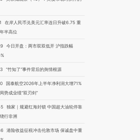
1
在岸人民币兑美元汇率连日升破6.75 重
年半高位
29
今日开盘：两市双双低开 沪指跌幅
6%
13
“竹知了”事件背后的舆情根源
10
国泰航空2026年上半年净利润大增71%
局势成业绩“双刃剑”
45
独家｜规避红海封锁 中国超大油轮停靠
绕行非洲
36
港险收益征税冲击伦敦市场 保诚盘中重
3%