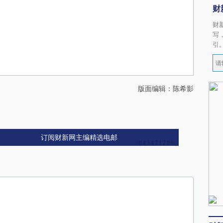
财
财
写
引
版面编辑：陈希影
订阅财新网主编精选电邮