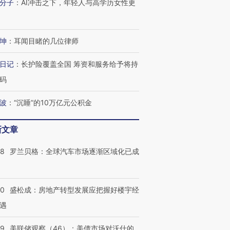
分子
：
AI冲击之下，年轻人与高学历女性更
坤
：
耳闻目睹的几位律师
日记
：
长护险覆盖全国 筹资和服务给予将持
码
波
：
“沉睡”的10万亿元公积金
新文章
58
罗兰贝格：全球汽车市场逐渐区域化已成
50
盛松成：房地产转型发展应把握好楼宇经
遇
39
美联储观察（46）：美债市场对沃什的