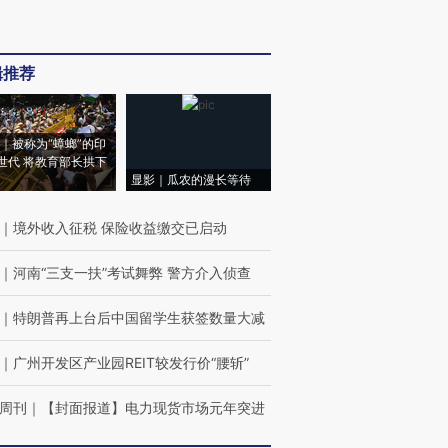
辑推荐
｜被称为“蟑螂”的印
世代 将教育部长拱下
显影｜瓜农的漫长等待
｜
境外收入征税 保险收益缴交已启动
｜
河南“三支一扶”考试舞弊 警方介入侦查
｜
特朗普再上台后中国留学生获签数量大减
｜
广州开发区产业园REIT较发行价“腰斩”
周刊
｜
【封面报道】电力现货市场元年突进