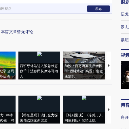
财
新网观点
发布
伍戈
罗志
本篇文章暂无评论
易峘
视
西班牙休达进入紧急状态
加沙上百万流离失所者困
马航飞行员
纪录 当局
数千非法移民从摩洛哥闯
于“塑料烤箱” 高温引发健
粒摇头丸 尿
外活动
入
康危机
毒品
博
【推广】走
找100种
【特别呈现】澳门全力探
【特别呈现】《东莞，人
会，让数智科
唐涯
式·第一对
索葡语国家新渠道
间便利店》倾情上线
业