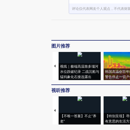
评论仅代表网友个人观点，不代表财
图片推荐
视线｜极端高温致多瑙河
水位跌破纪录 二战沉船与
韩国高温创百年
猛犸象化石接连露出
警告停止一切户
视听推荐
【不唯一答案】不止“养
【特别呈现】寻
老”
有意思的生活方