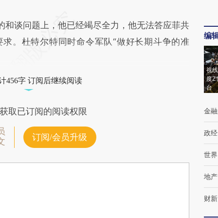
和谈问题上，他已经竭尽全力，他无法答应菲共
编
要求。杜特尔特同时命令军队“做好长期斗争的准
视线
度Z
计456字 订阅后继续阅读
台
获取已订阅的阅读权限
金融
员
政经
订阅/会员升级
文
世界
地产
财新