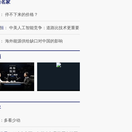
新名家
：
停不下来的价格？
恒
：
中美人工智能竞争：道路比技术更重要
：
海外能源供给缺口对中国的影响
频
跨国走私7万
视线｜HY
检体内含3种
泽连斯基密集出访美英 索
秘鲁纳斯卡观光飞机坠毁
术：是什
要防空导弹“救急”
13人遇难
心“花钱找
客
进第四届链博
【商旅对话】华住集团
技“链”接产
【特别呈现】寻找100种
CFO：不靠规模取胜，华
【特别呈
：
多看少动
有意思的生活方式·第三对
住三大增长引擎是什么？
有意思的