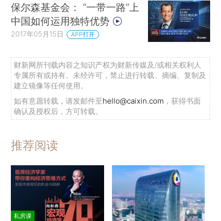
保尔森基金会： “一带一路”上
中国如何运用独特优势
2017年05月15日
APP打开
财新网所刊载内容之知识产权为财新传媒及/或相关权利人
专属所有或持有。未经许可，禁止进行转载、摘编、复制及
建立镜像等任何使用。
如有意愿转载，请发邮件至
hello@caixin.com
，获得书面
确认及授权后，方可转载。
推荐阅读
私房课