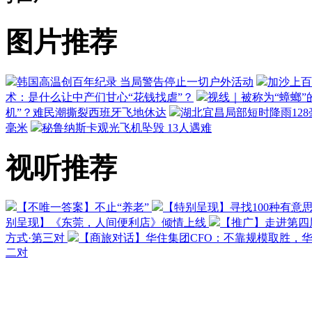
图片推荐
韩国高温创百年纪录 当局警告停止一切户外活动
加沙上百
术：是什么让中产们甘心“花钱找虐”？
视线｜被称为“蟑螂”
机”？难民潮撕裂西班牙飞地休达
湖北宜昌局部短时降雨128毫
毫米
秘鲁纳斯卡观光飞机坠毁 13人遇难
视听推荐
【不唯一答案】不止“养老”
【特别呈现】寻找100种有意
别呈现】《东莞，人间便利店》倾情上线
【推广】走进第四
方式·第三对
【商旅对话】华住集团CFO：不靠规模取胜，
二对