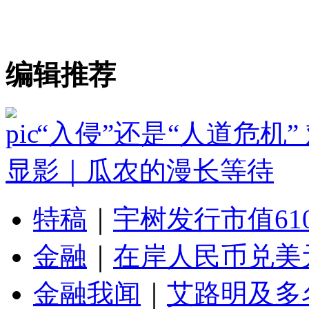
编辑推荐
“入侵”还是“人道危机
显影｜瓜农的漫长等待
特稿
｜
宇树发行市值61
金融
｜
在岸人民币兑美元
金融我闻
｜
艾路明及多