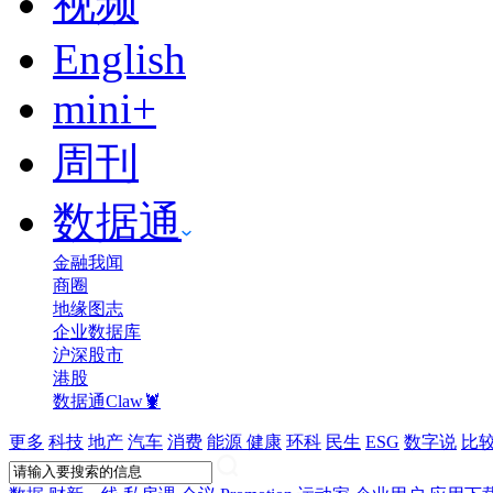
视频
English
mini+
周刊
数据通
金融我闻
商圈
地缘图志
企业数据库
沪深股市
港股
数据通Claw🦞
更多
科技
地产
汽车
消费
能源
健康
环科
民生
ESG
数字说
比