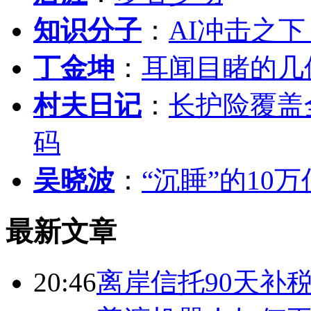
知识分子
：
AI冲击之
丁金坤
：
耳闻目睹的几
村夫日记
：
长护险覆盖
码
吴晓波
：
“沉睡”的10
最新文章
20:46
离岸信托90天补