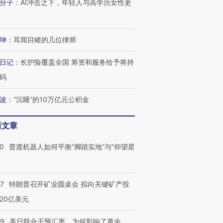
分子
：
AI冲击之下，年轻人与高学历女性更
坤
：
耳闻目睹的几位律师
日记
：
长护险覆盖全国 筹资和服务给予将持
码
波
：
“沉睡”的10万亿元公积金
新文章
00
普渡机器人如何平衡“脚踏实地”与“仰望星
？
57
特朗普召开矿业圆桌会 拟向关键矿产投
20亿美元
09
美日联合干预汇率，为何影响了黄金