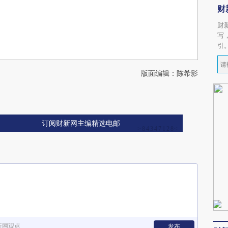
财
财
写
引
版面编辑：陈希影
订阅财新网主编精选电邮
新网观点
发布