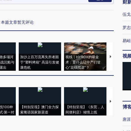
财
伍戈
本篇文章暂无评论
罗志
易峘
视
致多瑙河
加沙上百万流离失所者困
视线｜HYROX的吸金
马航飞行员
二战沉船与
于“塑料烤箱” 高温引发健
术：是什么让中产们甘
粒摇头丸 尿
露出
康危机
心“花钱找虐”？
毒品
【推广】走
博
找100种
【特别呈现】澳门全力探
【特别呈现】《东莞，人
会，让数智科
式·第一对
索葡语国家新渠道
间便利店》倾情上线
业
唐涯