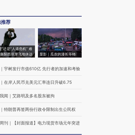
辑推荐
侵”还是“人道危机” 难
撕裂西班牙飞地休达
显影｜瓜农的漫长等待
｜
宇树发行市值610亿 先行者的加速和考验
｜
在岸人民币兑美元汇率连日升破6.75
我闻
｜
艾路明及多名股东被拘
｜
特朗普再签两份行政令限制出生公民权
周刊
｜
【封面报道】电力现货市场元年突进