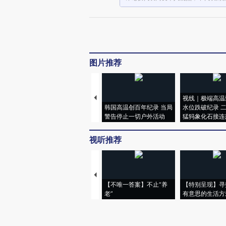
图片推荐
视线｜极端高温
韩国高温创百年纪录 当局
水位跌破纪录 
警告停止一切户外活动
猛犸象化石接连
视听推荐
【不唯一答案】不止“养
【特别呈现】寻
老”
有意思的生活方