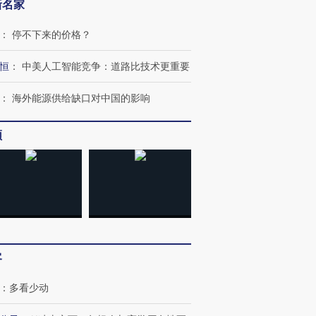
新名家
：
停不下来的价格？
恒
：
中美人工智能竞争：道路比技术更重要
：
海外能源供给缺口对中国的影响
频
跨国走私7万
视线｜被称为“蟑螂”的印
视线｜“入侵”还是“人道危
检体内含3种
度Z世代 用街头抗争将教
机”？难民潮撕裂西班牙
秘鲁纳斯
育部长拱下台
飞地休达
13人遇难
进第四届链博
【商旅对话】华住集团
客
技“链”接产
【特别呈现】寻找100种
CFO：不靠规模取胜，华
【特别呈
有意思的生活方式·第三对
住三大增长引擎是什么？
有意思的
：
多看少动