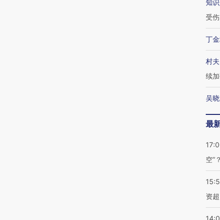
知识
受伤
丁金
村夫
续加
吴晓
最
17:
空”
15:
资超
14: