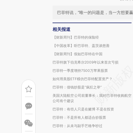
巴菲特说，“唯一的问题是，当一方想要
相关报道
【财新周刊】巴菲特的保险经
【中国改革】听巴菲特、盖茨谈慈善
【财新周刊】假如巴菲特在中国
巴菲特旗下伯克希尔2009年以来首次亏损
巴菲特一季度增持7500万苹果股票
如何用美股ETF模仿巴菲特配置资产？
巴菲特：借钱炒股是“疯狂之举”
美国大陆航空公司前董事长：我对巴菲特收购航空
公司有个建议
巴菲特：有些人只是在赌博 不是在投资
巴菲特：不是所有人都适合炒股票
巴菲特：从未与副手芒格争吵过