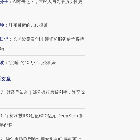
分子
：
AI冲击之下，年轻人与高学历女性更
坤
：
耳闻目睹的几位律师
日记
：
长护险覆盖全国 筹资和服务给予将持
码
波
：
“沉睡”的10万亿元公积金
新文章
37
财经早知道｜部分银行房贷利率，降至“2
0
宇树科技IPO估值600亿元 DeepSeek参
略配售
22
油气市场剧烈波动现套利空间 嘉能可上