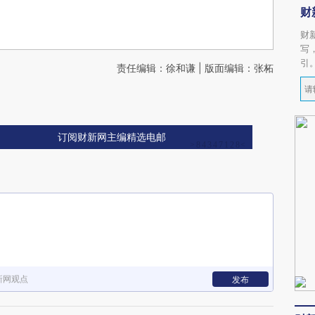
财
财
写
引
责任编辑：徐和谦 | 版面编辑：张柘
订阅财新网主编精选电邮
新网观点
发布