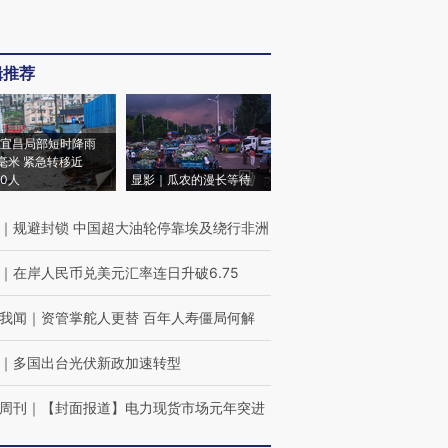
辑推荐
宜昌局部短时降雨
8毫米 紧急转移近
00人
显影｜瓜农的漫长等待
｜
规避封锁 中国超大油轮停靠埃及绕行非洲
｜
在岸人民币兑美元汇率连日升破6.75
我闻
｜
资管掌舵人更替 百年人寿僵局何解
｜
多国出台光伏新政加速转型
周刊
｜
【封面报道】电力现货市场元年突进