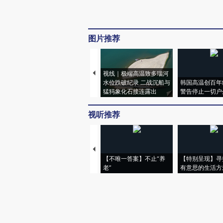
图片推荐
视线｜极端高温致多瑙河
水位跌破纪录 二战沉船与
韩国高温创百年
猛犸象化石接连露出
警告停止一切户
视听推荐
【不唯一答案】不止“养
【特别呈现】寻
老”
有意思的生活方