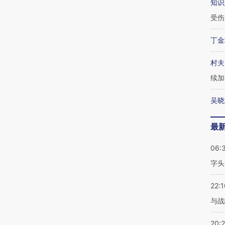
知识
受伤
丁金
村夫
续加
吴晓
最
06:
字头
22:1
与战
20: