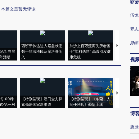
财
本篇文章暂无评论
伍戈
罗志
易峘
西班牙休达进入紧急状态
加沙上百万流离失所者困
视线｜HYR
纪录 当局
数千非法移民从摩洛哥闯
于“塑料烤箱” 高温引发健
术：是什么
外活动
入
康危机
心“花钱找虐
视
【推广】走
找100种
【特别呈现】澳门全力探
【特别呈现】《东莞，人
会，让数智科
式·第一对
索葡语国家新渠道
间便利店》倾情上线
业
博
唐涯