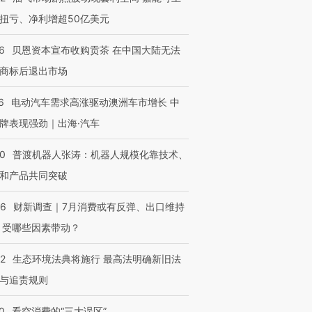
扭亏、净利增超50亿美元
6
贝恩资本宣布收购贡茶 在中国大陆无法
商标后退出市场
6
电动汽车需求高涨驱动澳洲车市增长 中
牌表现强劲｜出海·汽车
00
普渡机器人张涛：机器人规模化靠技术、
和产品共同突破
56
财新调查｜7月消费或有反弹、出口维持
 受哪些因素带动？
42
生态环境法典将施行 最高法明确新旧法
与追责规则
0
看空消费的“三大误区”