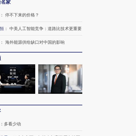
新名家
：
停不下来的价格？
恒
：
中美人工智能竞争：道路比技术更重要
：
海外能源供给缺口对中国的影响
OX的吸金
马航飞行员跨国走私7万
视线｜被称为“蟑螂”的印
让中产们甘
粒摇头丸 尿检体内含3种
度Z世代 用街头抗争将教
秘鲁纳斯
”？
毒品
育部长拱下台
13人遇难
频
进第四届链博
【商旅对话】华住集团
技“链”接产
【特别呈现】寻找100种
CFO：不靠规模取胜，华
【特别呈
有意思的生活方式·第三对
住三大增长引擎是什么？
有意思的
客
：
多看少动