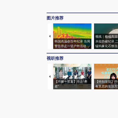
图片推荐
视线｜极端高温
韩国高温创百年纪录 当局
水位跌破纪录 
警告停止一切户外活动
猛犸象化石接连
视听推荐
【不唯一答案】不止“养
【特别呈现】寻
老”
有意思的生活方