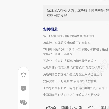
新规定支持者认为，这将给予网商和实体
有碍网商发展
相关报道
第二批9家保险公司获批销售税优健康险
构建地方税体系 学者建议开征销售税
T早报|小米IPO香港路演 雷军笑谈估值逻辑；乐创
文娱欲开展新一轮融资
百货业中报向好 去网购的顾客能回来吗？
信息泄露心慌慌之三| 我网购剁手你卖我信息？
为遏制袭击英国将严控购刀 禁止网购送货上门
安保资本：比起网购 95后更喜欢逛实体店
工商总局局长张茅：电商平台在网购中负首要责任
中国网购用户达4.13亿户 年度人均交易62次
自设的一项判决先例，当时，美国