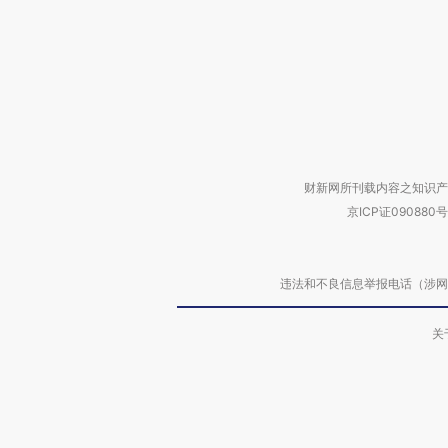
财新网所刊载内容之知识产
京ICP证090880号
违法和不良信息举报电话（涉网络暴力有
关