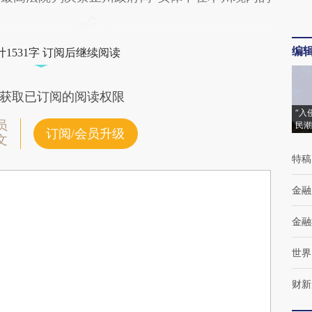
编
1531字 订阅后继续阅读
获取已订阅的阅读权限
“入
员
民潮
订阅/会员升级
文
特稿
金融
金融
世界
财新