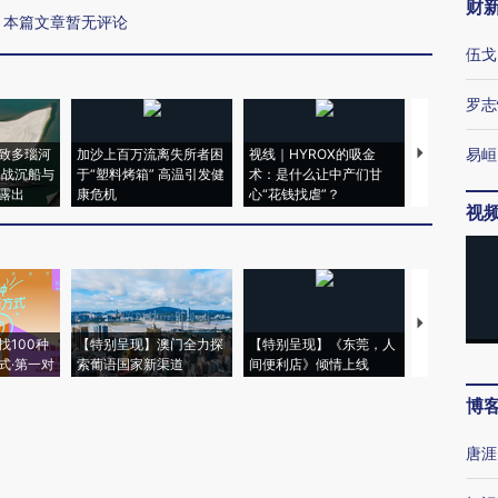
财
本篇文章暂无评论
伍戈
罗志
易峘
致多瑙河
加沙上百万流离失所者困
视线｜HYROX的吸金
马航飞行员
二战沉船与
于“塑料烤箱” 高温引发健
术：是什么让中产们甘
粒摇头丸 尿
露出
康危机
心“花钱找虐”？
毒品
视
【推广】走
找100种
【特别呈现】澳门全力探
【特别呈现】《东莞，人
会，让数智科
式·第一对
索葡语国家新渠道
间便利店》倾情上线
业
博
唐涯