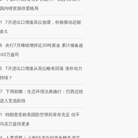
国内锂资源供需格局
1
7月进出口增速高位放缓，价格驱动还能
多久
8
央行7月继续增持近20吨黄金 累计储备超
600万盎司
5
7月进出口增速从高位略有回落 涨价动力
持续？
07
下周前瞻：生态环境法典施行；巴西总统
进入竞选阶段
1
特朗普坚称美国防空弹药库存充足 但不
乌克兰提供更多
24
人事观察｜上海55岁女副市长解冬进京