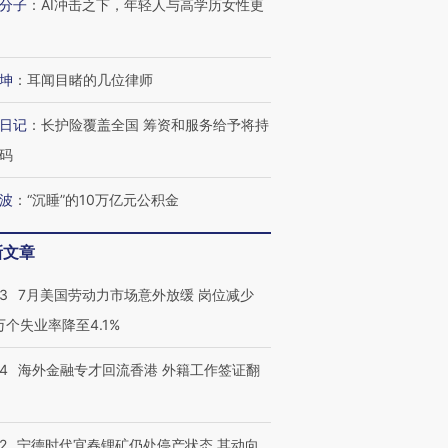
分子
：
AI冲击之下，年轻人与高学历女性更
坤
：
耳闻目睹的几位律师
日记
：
长护险覆盖全国 筹资和服务给予将持
码
波
：
“沉睡”的10万亿元公积金
新文章
43
7月美国劳动力市场意外放缓 岗位减少
3万个失业率降至4.1%
14
海外金融专才回流香港 外籍工作签证翻
2
宁德时代宜春锂矿仍处停产状态 其动向