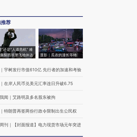
辑推荐
侵”还是“人道危机” 难
撕裂西班牙飞地休达
显影｜瓜农的漫长等待
｜
宇树发行市值610亿 先行者的加速和考验
｜
在岸人民币兑美元汇率连日升破6.75
我闻
｜
艾路明及多名股东被拘
｜
特朗普再签两份行政令限制出生公民权
周刊
｜
【封面报道】电力现货市场元年突进