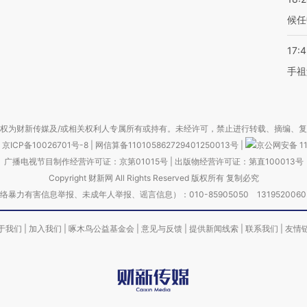
候任
17:
手祖
权为财新传媒及/或相关权利人专属所有或持有。未经许可，禁止进行转载、摘编、
京ICP备10026701号-8
|
网信算备110105862729401250013号
|
京公网安备 11
广播电视节目制作经营许可证：京第01015号
|
出版物经营许可证：第直100013号
Copyright 财新网 All Rights Reserved 版权所有 复制必究
害信息举报、未成年人举报、谣言信息）：010-85905050 13195200605 举报邮
于我们
|
加入我们
|
啄木鸟公益基金会
|
意见与反馈
|
提供新闻线索
|
联系我们
|
友情