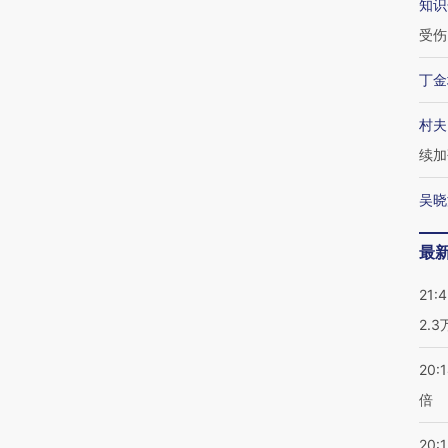
知识
受伤
丁金
村夫
续加
吴晓
最
21:
2.
20:
倍
20:1