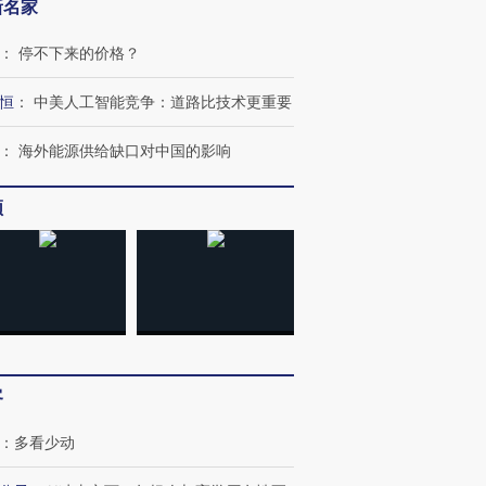
新名家
：
停不下来的价格？
恒
：
中美人工智能竞争：道路比技术更重要
：
海外能源供给缺口对中国的影响
跨国走私7万
视线｜被称为“蟑螂”的印
视线｜“入侵”还是“人道危
检体内含3种
度Z世代 用街头抗争将教
机”？难民潮撕裂西班牙
秘鲁纳斯
育部长拱下台
飞地休达
13人遇难
频
进第四届链博
【商旅对话】华住集团
技“链”接产
【特别呈现】寻找100种
CFO：不靠规模取胜，华
【特别呈
有意思的生活方式·第三对
住三大增长引擎是什么？
有意思的
客
：
多看少动