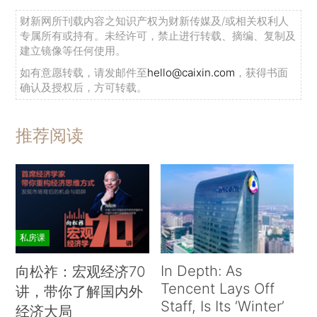
财新网所刊载内容之知识产权为财新传媒及/或相关权利人
专属所有或持有。未经许可，禁止进行转载、摘编、复制及
建立镜像等任何使用。
如有意愿转载，请发邮件至
hello@caixin.com
，获得书面
确认及授权后，方可转载。
推荐阅读
私房课
In Depth: As
向松祚：宏观经济70
Tencent Lays Off
讲，带你了解国内外
Staff, Is Its ‘Winter’
经济大局