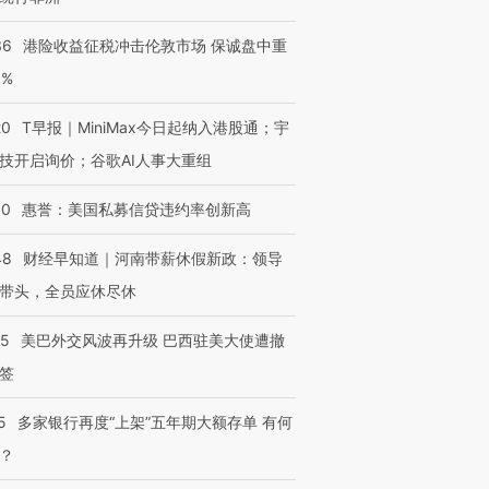
36
港险收益征税冲击伦敦市场 保诚盘中重
3%
20
T早报｜MiniMax今日起纳入港股通；宇
技开启询价；谷歌AI人事大重组
30
惠誉：美国私募信贷违约率创新高
48
财经早知道｜河南带薪休假新政：领导
带头，全员应休尽休
05
美巴外交风波再升级 巴西驻美大使遭撤
签
5
多家银行再度“上架”五年期大额存单 有何
？