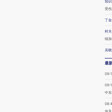
知识
受伤
丁金
村夫
续加
吴晓
最
09:
09:
中东
08:
埃及