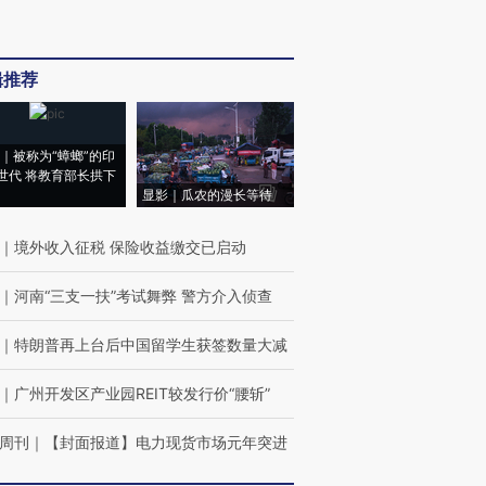
辑推荐
｜被称为“蟑螂”的印
世代 将教育部长拱下
显影｜瓜农的漫长等待
｜
境外收入征税 保险收益缴交已启动
｜
河南“三支一扶”考试舞弊 警方介入侦查
｜
特朗普再上台后中国留学生获签数量大减
｜
广州开发区产业园REIT较发行价“腰斩”
周刊
｜
【封面报道】电力现货市场元年突进