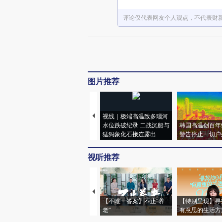
评论仅代表网友个人观点，不代表财
图片推荐
视线｜极端高温致多瑙河
水位跌破纪录 二战沉船与
韩国高温创百年
猛犸象化石接连露出
警告停止一切户
视听推荐
【不唯一答案】不止“养
【特别呈现】寻
老”
有意思的生活方