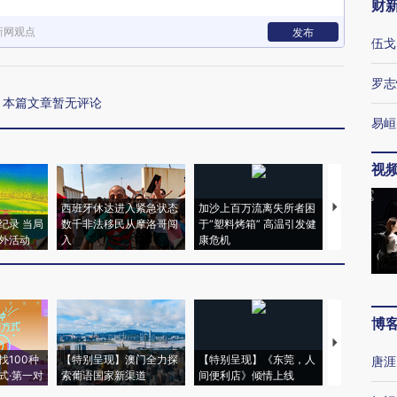
财
新网观点
发布
伍戈
罗志
本篇文章暂无评论
易峘
视
西班牙休达进入紧急状态
加沙上百万流离失所者困
马航飞行员
纪录 当局
数千非法移民从摩洛哥闯
于“塑料烤箱” 高温引发健
粒摇头丸 尿
外活动
入
康危机
毒品
博
【推广】走
找100种
【特别呈现】澳门全力探
【特别呈现】《东莞，人
会，让数智科
唐涯
式·第一对
索葡语国家新渠道
间便利店》倾情上线
业