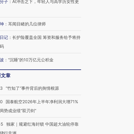
分子
：
AI冲击之下，年轻人与高学历女性更
坤
：
耳闻目睹的几位律师
日记
：
长护险覆盖全国 筹资和服务给予将持
码
波
：
“沉睡”的10万亿元公积金
新文章
13
“竹知了”事件背后的舆情根源
10
国泰航空2026年上半年净利润大增71%
局势成业绩“双刃剑”
45
独家｜规避红海封锁 中国超大油轮停靠
绕行非洲