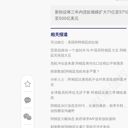
新协议将三年内贷款规模扩大71亿至57
至500亿美元
相关报道
司法独立：美国和阿根廷的比较
贸易战推动一个旋转木马:中国买阿根廷大豆 阿根
廷买美国大豆
危机冲击波来袭 阿根廷将对出口征税以平衡预算
财新数据|阿根廷危机有多严重？
分析人士：阿根廷比索危机不会对美国造成明显冲
击
全球最高利率也无济于事 阿根廷比索汇率继续暴
跌
阿根廷央行加息至60%，比索仍暴跌；税率升档，
创投圈哀鸿遍野
阿根廷大幅加息 政府请求IMF提前放款援助
财新数据|阿根廷比索汇率跌至历史新低