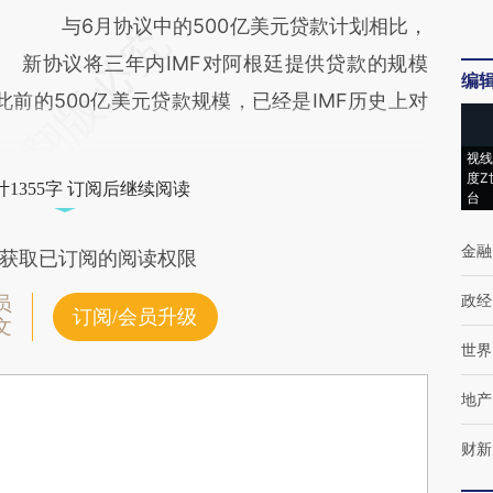
与6月协议中的500亿美元贷款计划相比，
新协议将三年内IMF对阿根廷提供贷款的规模
编
。此前的500亿美元贷款规模，已经是IMF历史上对
视线
度Z
1355字 订阅后继续阅读
台
金融
获取已订阅的阅读权限
政经
员
订阅/会员升级
文
世界
地产
财新