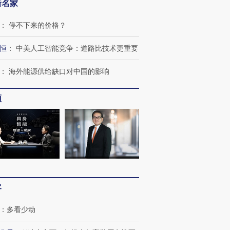
新名家
：
停不下来的价格？
恒
：
中美人工智能竞争：道路比技术更重要
：
海外能源供给缺口对中国的影响
频
跨国走私7万
视线｜HY
检体内含3种
泽连斯基密集出访美英 索
秘鲁纳斯卡观光飞机坠毁
术：是什
要防空导弹“救急”
13人遇难
心“花钱找
客
进第四届链博
【商旅对话】华住集团
技“链”接产
【特别呈现】寻找100种
CFO：不靠规模取胜，华
【特别呈
：
多看少动
有意思的生活方式·第三对
住三大增长引擎是什么？
有意思的