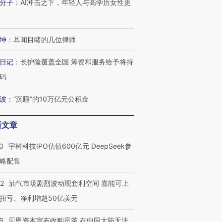
分子
：
AI冲击之下，年轻人与高学历女性更
坤
：
耳闻目睹的几位律师
日记
：
长护险覆盖全国 筹资和服务给予将持
码
波
：
“沉睡”的10万亿元公积金
新文章
0
宇树科技IPO估值600亿元 DeepSeek参
略配售
22
油气市场剧烈波动现套利空间 嘉能可上
扭亏、净利增超50亿美元
6
贝恩资本宣布收购贡茶 在中国大陆无法