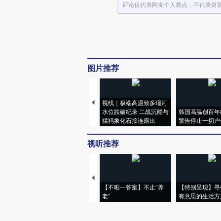
评论仅代表网友个人观点，不代表财
图片推荐
视线｜极端高温致多瑙河
水位跌破纪录 二战沉船与
韩国高温创百年
猛犸象化石接连露出
警告停止一切户
视听推荐
【不唯一答案】不止“养
【特别呈现】寻
老”
有意思的生活方