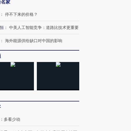
新名家
：
停不下来的价格？
恒
：
中美人工智能竞争：道路比技术更重要
：
海外能源供给缺口对中国的影响
频
OX的吸金
马航飞行员跨国走私7万
视线｜被称为“蟑螂”的印
让中产们甘
粒摇头丸 尿检体内含3种
度Z世代 用街头抗争将教
秘鲁纳斯
”？
毒品
育部长拱下台
13人遇难
进第四届链博
【商旅对话】华住集团
客
技“链”接产
【特别呈现】寻找100种
CFO：不靠规模取胜，华
【特别呈
有意思的生活方式·第三对
住三大增长引擎是什么？
有意思的
：
多看少动