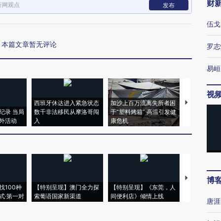
财
新网观点
发布
伍戈
本篇文章暂无评论
罗志
易峘
视
西班牙休达进入紧急状态
加沙上百万流离失所者困
视线｜HYR
纪录 当局
数千非法移民从摩洛哥闯
于“塑料烤箱” 高温引发健
术：是什么
外活动
入
康危机
心“花钱找虐
【推广】走
博
找100种
【特别呈现】澳门全力探
【特别呈现】《东莞，人
会，让数智科
式·第一对
索葡语国家新渠道
间便利店》倾情上线
业
唐涯