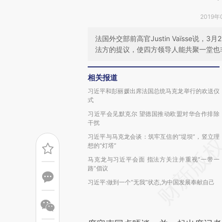
2019年
法国外交部前高官Justin Vaïsse
法方的提议，使四方领导人能共聚一堂也
相关报道
习近平和彭丽媛出席法国总统马克龙举行的欢送仪
式
习近平会见默克尔 望德国推动欧盟对华合作排除
干扰
习近平与马克龙会谈：筑牢互信的“堤坝”，竖立理
想的“灯塔”
马克龙与习近平会面 指法方关注并重视“一带一
路”倡议
习近平:做到一个“无我”状态,为中国发展奉献自己