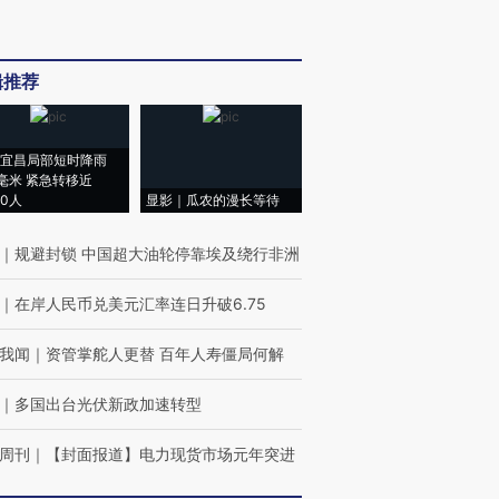
辑推荐
宜昌局部短时降雨
8毫米 紧急转移近
00人
显影｜瓜农的漫长等待
｜
规避封锁 中国超大油轮停靠埃及绕行非洲
｜
在岸人民币兑美元汇率连日升破6.75
我闻
｜
资管掌舵人更替 百年人寿僵局何解
｜
多国出台光伏新政加速转型
周刊
｜
【封面报道】电力现货市场元年突进