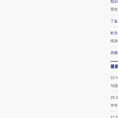
知识
受伤
丁金
村夫
续加
吴晓
最
22:1
与战
20:
半年
17:2