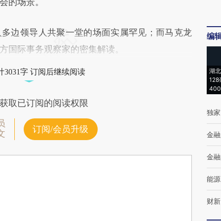
会的场景。
多边领导人共聚一堂的场面实属罕见；而马克龙
编
方国际事务观察家的密集解读。
湖北
3031字 订阅后继续阅读
12
40
获取已订阅的阅读权限
独家
员
订阅/会员升级
文
金融
金融
能源
财新