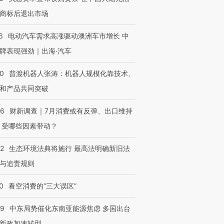
商标后退出市场
6
电动汽车需求高涨驱动澳洲车市增长 中
牌表现强劲｜出海·汽车
00
普渡机器人张涛：机器人规模化靠技术、
和产品共同突破
56
财新调查｜7月消费或有反弹、出口维持
 受哪些因素带动？
42
生态环境法典将施行 最高法明确新旧法
与追责规则
0
看空消费的“三大误区”
59
中东局势催化东南亚能源焦虑 多国出台
新政加速转型