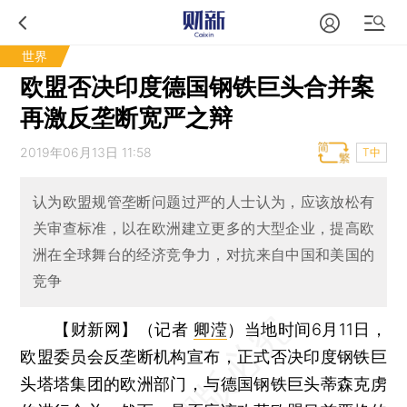
世界
欧盟否决印度德国钢铁巨头合并案
再激反垄断宽严之辩
2019年06月13日 11:58
T中
认为欧盟规管垄断问题过严的人士认为，应该放松有
关审查标准，以在欧洲建立更多的大型企业，提高欧
洲在全球舞台的经济竞争力，对抗来自中国和美国的
竞争
【财新网】（记者
卿滢
）
当地时间6月11日，
欧盟委员会反垄断机构宣布，正式否决印度钢铁巨
头塔塔集团的欧洲部门，与德国钢铁巨头蒂森克虏