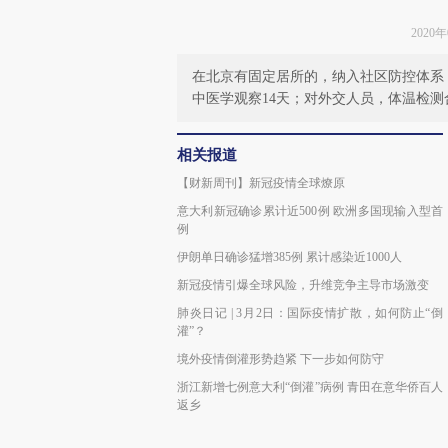
2020
在北京有固定居所的，纳入社区防控体系
中医学观察14天；对外交人员，体温检
相关报道
【财新周刊】新冠疫情全球燎原
意大利新冠确诊累计近500例 欧洲多国现输入型首
例
伊朗单日确诊猛增385例 累计感染近1000人
新冠疫情引爆全球风险，升维竞争主导市场激变
肺炎日记 | 3月2日：国际疫情扩散，如何防止“倒
灌”？
境外疫情倒灌形势趋紧 下一步如何防守
浙江新增七例意大利“倒灌”病例 青田在意华侨百人
返乡