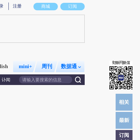
录
注册
商城
订阅
lish
mini+
周刊
数据通
讣闻
订阅