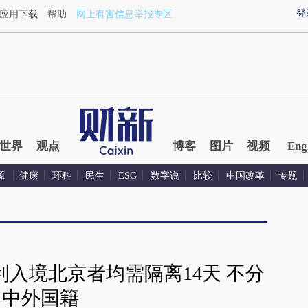
登
应用下载
帮助
网上有害信息举报专区
世界
观点
博客
图片
视频
Eng
源
健康
环科
民生
ESG
数字说
比较
中国改革
专题
入境北京者均需隔离14天 不分
中外国籍