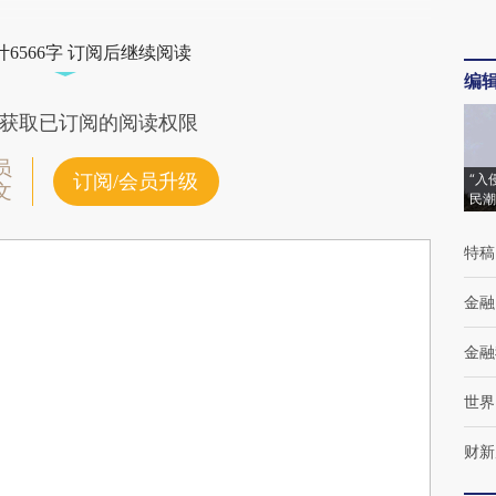
6566字 订阅后继续阅读
编
获取已订阅的阅读权限
员
订阅/会员升级
“入
文
民潮
特稿
金融
金融
世界
财新