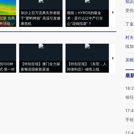
知识
受伤
加沙上百万流离失所者困
视线｜HYROX的吸金
马航飞行员
纪录 当局
于“塑料烤箱” 高温引发健
术：是什么让中产们甘
粒摇头丸 尿
外活动
康危机
心“花钱找虐”？
毒品
丁金
村夫
续加
【推广】走
吴晓
找100种
【特别呈现】澳门全力探
【特别呈现】《东莞，人
会，让数智科
式·第一对
索葡语国家新渠道
间便利店》倾情上线
业
最
18:
候任
17:
手祖
17: