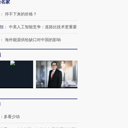
新名家
：
停不下来的价格？
恒
：
中美人工智能竞争：道路比技术更重要
：
海外能源供给缺口对中国的影响
频
客
：
多看少动