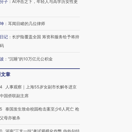
分子
：
AI冲击之下，年轻人与高学历女性更
跨国走私7万
视线｜被称为“蟑螂”的印
视线｜“入侵”还是“人道危
检体内含3种
度Z世代 用街头抗争将教
机”？难民潮撕裂西班牙
秘鲁纳斯
坤
：
耳闻目睹的几位律师
育部长拱下台
飞地休达
13人遇难
日记
：
长护险覆盖全国 筹资和服务给予将持
码
进第四届链博
【商旅对话】华住集团
波
：
“沉睡”的10万亿元公积金
技“链”接产
【特别呈现】寻找100种
CFO：不靠规模取胜，华
【特别呈
有意思的生活方式·第三对
住三大增长引擎是什么？
有意思的
新文章
24
人事观察｜上海55岁女副市长解冬进京
中国侨联副主席
45
泰国发生致命校园枪击案至少6人死亡 枪
父母亦被杀
40
河南“三支一扶”考试规模化作弊 内外勾结