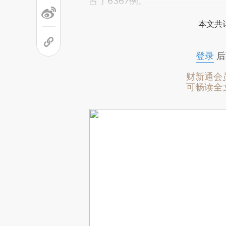
占了6367例。
本文共计
登录
后
财新通会
可畅读全