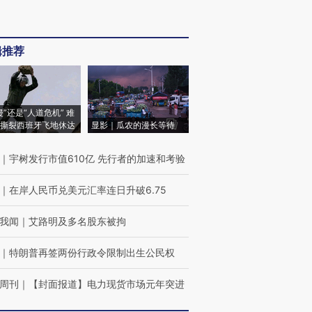
辑推荐
侵”还是“人道危机” 难
撕裂西班牙飞地休达
显影｜瓜农的漫长等待
｜
宇树发行市值610亿 先行者的加速和考验
｜
在岸人民币兑美元汇率连日升破6.75
我闻
｜
艾路明及多名股东被拘
｜
特朗普再签两份行政令限制出生公民权
周刊
｜
【封面报道】电力现货市场元年突进