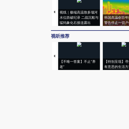
视线｜极端高温致多瑙河
水位跌破纪录 二战沉船与
韩国高温创百年
猛犸象化石接连露出
警告停止一切户
视听推荐
【不唯一答案】不止“养
【特别呈现】寻
老”
有意思的生活方