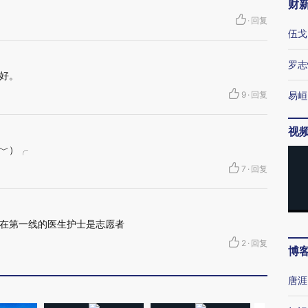
财
·
回复
伍戈
罗志
好。
9
·
回复
易峘
视
﹀）╭
7
·
回复
在第一线的医生护士是志愿者
2
·
回复
博
唐涯