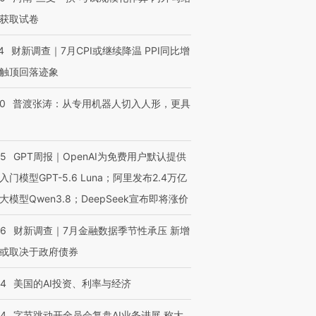
获取试卷
4
财新调查｜7月CPI或继续降温 PPI同比增
触顶回落迹象
00
普渡张涛：从专用机器人切入人形，更具
55
GPT周报｜OpenAI为免费用户默认提供
入门模型GPT-5.6 Luna；阿里发布2.4万亿
大模型Qwen3.8；DeepSeek宣布即将涨价
46
财新调查｜7月金融数据季节性承压 新增
或取决于政府债券
44
美国的AI投资、利率与经济
44
字节跳动开全员会复盘AI业务进展 称大