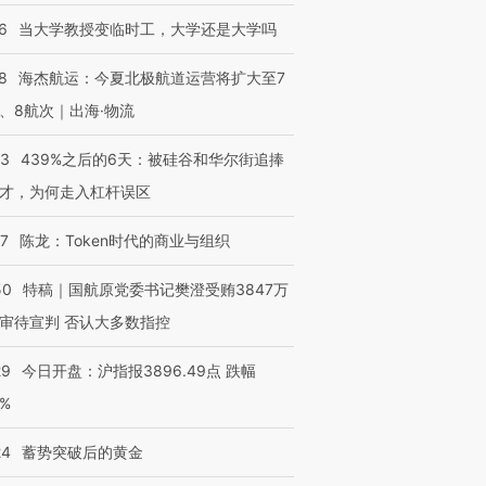
6
当大学教授变临时工，大学还是大学吗
8
海杰航运：今夏北极航道运营将扩大至7
、8航次｜出海·物流
53
439%之后的6天：被硅谷和华尔街追捧
才，为何走入杠杆误区
07
陈龙：Token时代的商业与组织
50
特稿｜国航原党委书记樊澄受贿3847万
审待宣判 否认大多数指控
29
今日开盘：沪指报3896.49点 跌幅
0%
24
蓄势突破后的黄金