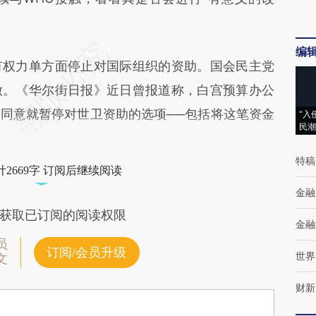
编
权力单方面停止对国际组织的资助。国会民主党
做。《华尔街日报》近日曾报道称，白宫预算办公
同意就暂停对世卫资助的选项──包括将这笔资金
“入
民潮
特稿
2669字 订阅后继续阅读
金融
获取已订阅的阅读权限
金融
员
订阅/会员升级
世界
文
财新