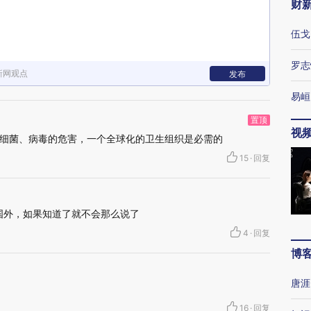
财
伍戈
罗志
新网观点
发布
易峘
置顶
视
细菌、病毒的危害，一个全球化的卫生组织是必需的
15
·
回复
国外，如果知道了就不会那么说了
4
·
回复
博
唐涯
16
·
回复