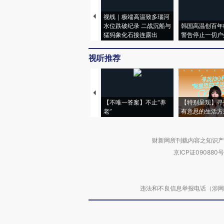
视线｜极端高温致多瑙河
水位跌破纪录 二战沉船与
韩国高温创百年
猛犸象化石接连露出
警告停止一切户
视听推荐
【不唯一答案】不止“养
【特别呈现】寻
老”
有意思的生活方
财新网所刊载内容之知识产
京ICP证090880号
违法和不良信息举报电话（涉网络暴力有
关