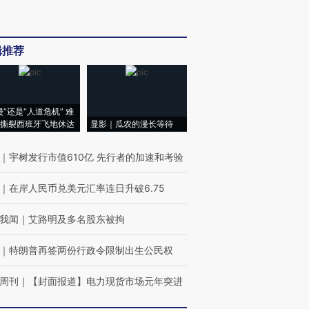
辑推荐
侵”还是“人道危机” 难
撕裂西班牙飞地休达
显影｜瓜农的漫长等待
｜
宇树发行市值610亿 先行者的加速和考验
｜
在岸人民币兑美元汇率连日升破6.75
我闻
｜
艾路明及多名股东被拘
｜
特朗普再签两份行政令限制出生公民权
周刊
｜
【封面报道】电力现货市场元年突进