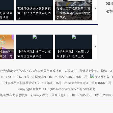
08:
西班牙休达进入紧急状态
加沙上百万流离失所者困
视线｜HYR
速和
纪录 当局
数千非法移民从摩洛哥闯
于“塑料烤箱” 高温引发健
术：是什么
外活动
入
康危机
心“花钱找虐
【推广】走
找100种
【特别呈现】澳门全力探
【特别呈现】《东莞，人
会，让数智科
式·第一对
索葡语国家新渠道
间便利店》倾情上线
业
权为财新传媒及/或相关权利人专属所有或持有。未经许可，禁止进行转载、摘编、
京ICP备10026701号-8
|
网信算备110105862729401250013号
|
京公网安备 11
广播电视节目制作经营许可证：京第01015号
|
出版物经营许可证：第直100013号
Copyright 财新网 All Rights Reserved 版权所有 复制必究
害信息举报、未成年人举报、谣言信息）：010-85905050 13195200605 举报邮
于我们
|
加入我们
|
啄木鸟公益基金会
|
意见与反馈
|
提供新闻线索
|
联系我们
|
友情