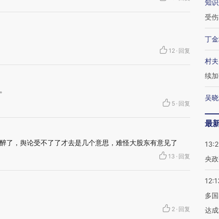
知识
受伤
丁金
12
·
回复
村夫
续加
。
吴晓
5
·
回复
最
醉了，舆论受不了了才去是几个意思，难怪大股东有意见了
13:
13
·
回复
央政
12:1
多国
2
·
回复
达成