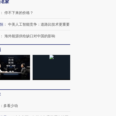
新名家
：
停不下来的价格？
恒
：
中美人工智能竞争：道路比技术更重要
：
海外能源供给缺口对中国的影响
频
客
：
多看少动