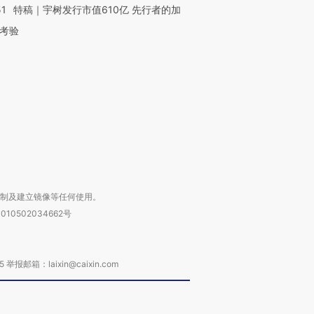
51
特稿｜宇树发行市值610亿 先行者的加
OX的吸金
马航飞行员跨国走私7万
视线｜被称为“蟑螂”的印
考验
让中产们甘
粒摇头丸 尿检体内含3种
度Z世代 用街头抗争将教
秘鲁纳斯
”？
毒品
育部长拱下台
13人遇难
进第四届链博
【商旅对话】华住集团
技“链”接产
【特别呈现】寻找100种
CFO：不靠规模取胜，华
【特别呈
有意思的生活方式·第三对
住三大增长引擎是什么？
有意思的
复制及建立镜像等任何使用。
010502034662号
箱：laixin@caixin.com
链接