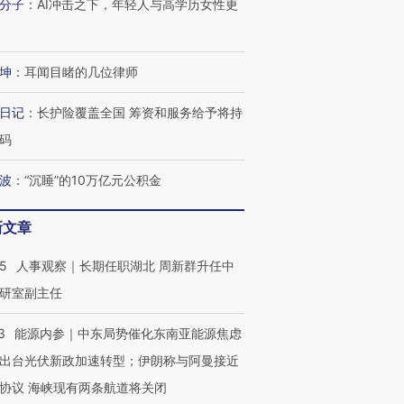
分子
：
AI冲击之下，年轻人与高学历女性更
坤
：
耳闻目睹的几位律师
日记
：
长护险覆盖全国 筹资和服务给予将持
码
波
：
“沉睡”的10万亿元公积金
新文章
25
人事观察｜长期任职湖北 周新群升任中
研室副主任
3
能源内参｜中东局势催化东南亚能源焦虑
出台光伏新政加速转型；伊朗称与阿曼接近
协议 海峡现有两条航道将关闭