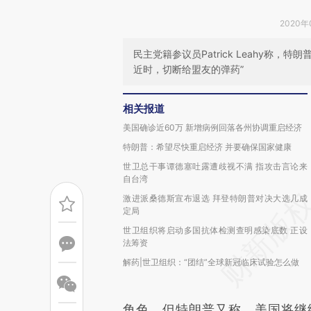
2020年
民主党籍参议员Patrick Leahy称
近时，切断给盟友的弹药”
相关报道
美国确诊近60万 新增病例回落各州协调重启经济
特朗普：希望尽快重启经济 并要确保国家健康
世卫总干事谭德塞吐露遭歧视不满 指攻击言论来
自台湾
激进派桑德斯宣布退选 拜登特朗普对决大选几成
定局
世卫组织将启动多国抗体检测查明感染底数 正设
法筹资
解药|世卫组织：“团结”全球新冠临床试验怎么做
角色。但特朗普又称，美国将继