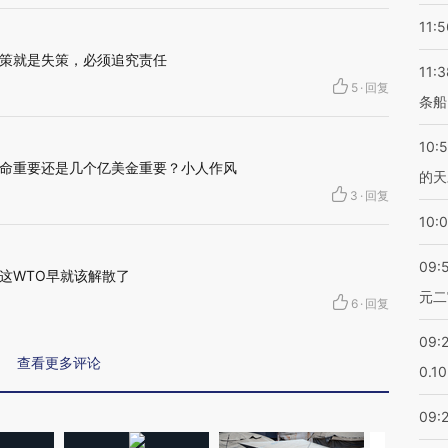
11:5
策就是失策，必须追究责任
11:3
5
·
回复
条船
10:
命重要还是几个亿美金重要？小人作风
的天
3
·
回复
10:
09:
这WTO早就该解散了
元二
6
·
回复
09:
查看更多评论
0.1
09: