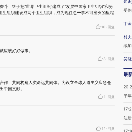
知识
奋斗，终于把“世界卫生组织”建成了“发展中国家卫生组织”和另
受伤
个卫生组织建设成两个卫生组织，成为现任总干事不可磨灭的里程
丁金
10
·
回复
村夫
续加
就应该好好做事。
吴晓
8
·
回复
最
合作，共同构建人类命运共同体。为设立全球人道主义应急仓
20:
出中国贡献。
半年
1
·
回复
17:2
注册
12
·
回复
17:1