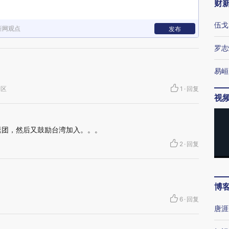
财
伍戈
新网观点
发布
罗志
易峘
秀区
1
·
回复
视
退团，然后又鼓励台湾加入。。。
2
·
回复
博
6
·
回复
唐涯