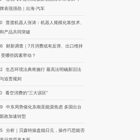
牌表现强劲｜出海·汽车
00
普渡机器人张涛：机器人规模化靠技术、
和产品共同突破
OX的吸金
马航飞行员跨国走私7万
视线｜被称为“蟑螂”的印
让中产们甘
粒摇头丸 尿检体内含3种
度Z世代 用街头抗争将教
秘鲁纳斯
56
财新调查｜7月消费或有反弹、出口维持
”？
毒品
育部长拱下台
13人遇难
 受哪些因素带动？
42
生态环境法典将施行 最高法明确新旧法
与追责规则
进第四届链博
【商旅对话】华住集团
0
看空消费的“三大误区”
技“链”接产
【特别呈现】寻找100种
CFO：不靠规模取胜，华
【特别呈
有意思的生活方式·第三对
住三大增长引擎是什么？
有意思的
59
中东局势催化东南亚能源焦虑 多国出台
新政加速转型
05
分析｜贝森特操盘稳日元，操作巧思能否
美日货币基本面