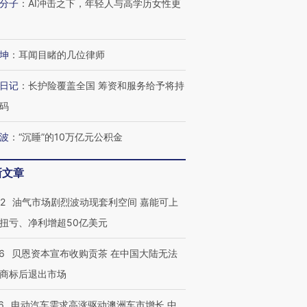
分子
：
AI冲击之下，年轻人与高学历女性更
坤
：
耳闻目睹的几位律师
日记
：
长护险覆盖全国 筹资和服务给予将持
码
波
：
“沉睡”的10万亿元公积金
新文章
22
油气市场剧烈波动现套利空间 嘉能可上
扭亏、净利增超50亿美元
6
贝恩资本宣布收购贡茶 在中国大陆无法
商标后退出市场
6
电动汽车需求高涨驱动澳洲车市增长 中