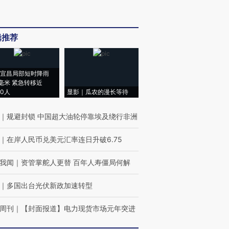
辑推荐
宜昌局部短时降雨
8毫米 紧急转移近
00人
显影｜瓜农的漫长等待
｜
规避封锁 中国超大油轮停靠埃及绕行非洲
｜
在岸人民币兑美元汇率连日升破6.75
我闻
｜
资管掌舵人更替 百年人寿僵局何解
｜
多国出台光伏新政加速转型
周刊
｜
【封面报道】电力现货市场元年突进