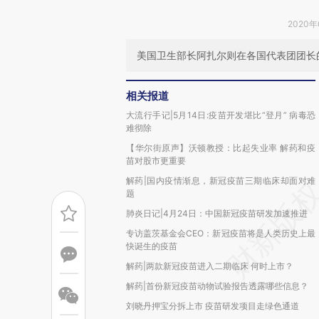
2020年
美国卫生部长阿扎尔则在各国代表团团长
相关报道
大流行手记|5月14日:疫苗开发堪比“登月” 病毒恐
难彻除
【华尔街原声】沃顿教授：比起失业率 解药和疫
苗对股市更重要
解药|国内疫情渐息，新冠疫苗三期临床却面对难
题
肺炎日记|4月24日：中国新冠疫苗研发加速推进
专访盖茨基金会CEO：新冠疫苗将是人类历史上最
快诞生的疫苗
解药|两款新冠疫苗进入二期临床 何时上市？
解药|首份新冠疫苗动物试验报告透露哪些信息？
刘晓丹押宝分拆上市 疫苗研发项目走绿色通道