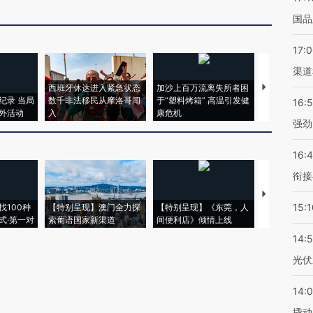
国品
17:
渠道
西班牙休达进入紧急状态
加沙上百万流离失所者困
视线｜HYR
纪录 当局
数千非法移民从摩洛哥闯
于“塑料烤箱” 高温引发健
术：是什么
16:
外活动
入
康危机
心“花钱找虐
强劲
16:
衔接
【推广】走
15:1
找100种
【特别呈现】澳门全力探
【特别呈现】《东莞，人
会，让数智科
式·第一对
索葡语国家新渠道
间便利店》倾情上线
业
14:
光伏
14:
撬动