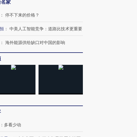
新名家
：
停不下来的价格？
恒
：
中美人工智能竞争：道路比技术更重要
：
海外能源供给缺口对中国的影响
频
客
：
多看少动