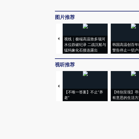
图片推荐
视线｜极端高温致多瑙河
水位跌破纪录 二战沉船与
韩国高温创百年
猛犸象化石接连露出
警告停止一切户
视听推荐
【不唯一答案】不止“养
【特别呈现】寻
老”
有意思的生活方