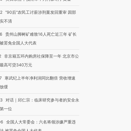
32
“90后”农民工讨薪涉刑案发回重审 因部
实不清
36
贵州山脚树矿难致16人死亡近三年 矿长
被罢免全国人大代表
2
非京籍五环内购房社保降至一年 北京市公
最高可贷340万元
7
寒武纪上半年净利润同比翻倍 营收增速
放缓
53
对话｜邱仁宗：临床研究参与者的安全永
第一位
06
全国人大常委会：六名将领涉嫌严重违
法 被罢免全国人大代表