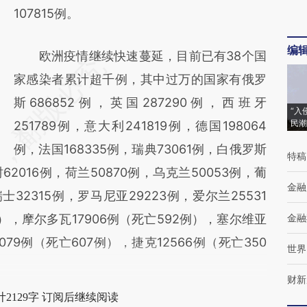
107815例。
编
欧洲疫情继续快速蔓延，目前已有38个国
家感染者累计超千例，其中过万的国家有俄罗
斯686852例，英国287290例，西班牙
“入
民潮
251789例，意大利241819例，德国198064
例，法国168335例，瑞典73061例，白俄罗斯
特稿
62016例，荷兰50870例，乌克兰50053例，葡
金融
瑞士32315例，罗马尼亚29223例，爱尔兰25531
例），摩尔多瓦17906例（死亡592例），塞尔维亚
金融
3079例（死亡607例），捷克12566例（死亡350
世界
财新
2129字 订阅后继续阅读