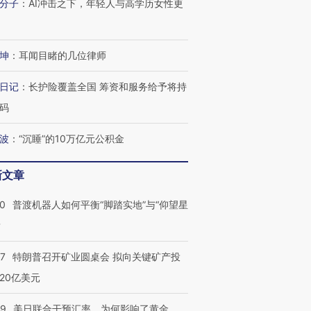
分子
：
AI冲击之下，年轻人与高学历女性更
跨国走私7万
视线｜被称为“蟑螂”的印
视线｜“入侵”还是“人道危
检体内含3种
度Z世代 用街头抗争将教
机”？难民潮撕裂西班牙
秘鲁纳斯
坤
：
耳闻目睹的几位律师
育部长拱下台
飞地休达
13人遇难
日记
：
长护险覆盖全国 筹资和服务给予将持
码
波
：
“沉睡”的10万亿元公积金
进第四届链博
【商旅对话】华住集团
技“链”接产
【特别呈现】寻找100种
CFO：不靠规模取胜，华
【特别呈
有意思的生活方式·第三对
住三大增长引擎是什么？
有意思的
新文章
00
普渡机器人如何平衡“脚踏实地”与“仰望星
？
57
特朗普召开矿业圆桌会 拟向关键矿产投
20亿美元
09
美日联合干预汇率，为何影响了黄金