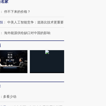
新名家
：
停不下来的价格？
恒
：
中美人工智能竞争：道路比技术更重要
：
海外能源供给缺口对中国的影响
频
客
：
多看少动