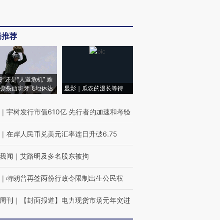
辑推荐
侵”还是“人道危机” 难
撕裂西班牙飞地休达
显影｜瓜农的漫长等待
｜
宇树发行市值610亿 先行者的加速和考验
｜
在岸人民币兑美元汇率连日升破6.75
我闻
｜
艾路明及多名股东被拘
｜
特朗普再签两份行政令限制出生公民权
周刊
｜
【封面报道】电力现货市场元年突进