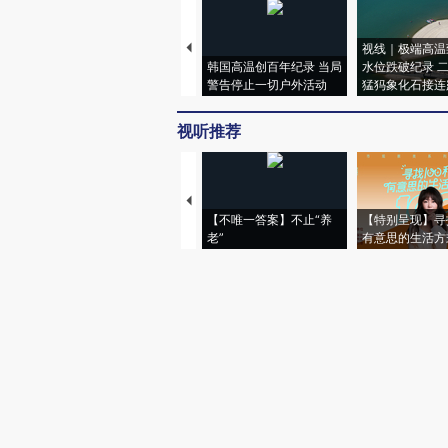
视线｜极端高温
韩国高温创百年纪录 当局
水位跌破纪录 
警告停止一切户外活动
猛犸象化石接连
视听推荐
【不唯一答案】不止“养
【特别呈现】寻
老”
有意思的生活方