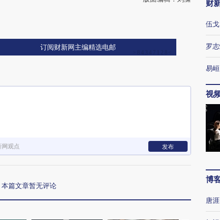
财
伍戈
罗志
订阅财新网主编精选电邮
易峘
视
新网观点
发布
博
本篇文章暂无评论
唐涯