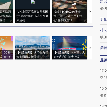
知识
受伤
致多瑙河
加沙上百万流离失所者困
视线｜HYROX的吸金
马航飞行员
二战沉船与
于“塑料烤箱” 高温引发健
术：是什么让中产们甘
粒摇头丸 尿
丁金
露出
康危机
心“花钱找虐”？
毒品
村夫
续加
吴晓
【推广】走
找100种
【特别呈现】澳门全力探
【特别呈现】《东莞，人
会，让数智科
式·第一对
索葡语国家新渠道
间便利店》倾情上线
业
最
17:
空”
15:
资超
14: