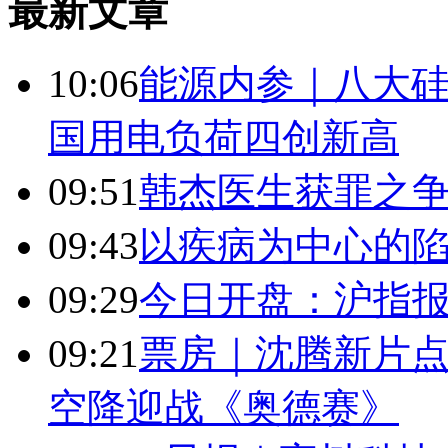
最新文章
10:06
能源内参｜八大硅
国用电负荷四创新高
09:51
韩杰医生获罪之
09:43
以疾病为中心的
09:29
今日开盘：沪指报394
09:21
票房｜沈腾新片点
空降迎战《奥德赛》