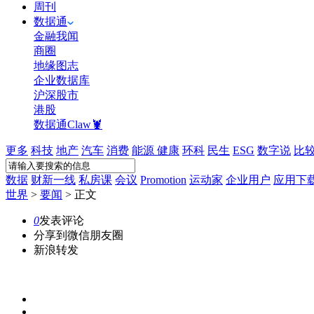
周刊
数据通
金融我闻
商圈
地缘图志
企业数据库
沪深股市
港股
数据通Claw🦞
更多
科技
地产
汽车
消费
能源
健康
环科
民生
ESG
数字说
比
数据
财新一线
私房课
会议
Promotion
运动家
企业用户
应用下
世界
>
要闻
>
正文
0
发表评论
分享到微信朋友圈
新浪转发