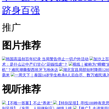
跻身百强
推广
图片推荐
韩国高温创百年纪录 当局警告停止一切户外活动
加沙上百
术：是什么让中产们甘心“花钱找虐”？
视线｜被称为“蟑螂”
机”？难民潮撕裂西班牙飞地休达
湖北宜昌局部短时降雨128毫
毫米
一周天下｜泰国14岁学生枪杀8人后自尽、数万难民涌
视听推荐
【不唯一答案】不止“养老”
【特别呈现】寻找100种有意
别呈现】《东莞，人间便利店》倾情上线
【推广】走进第四