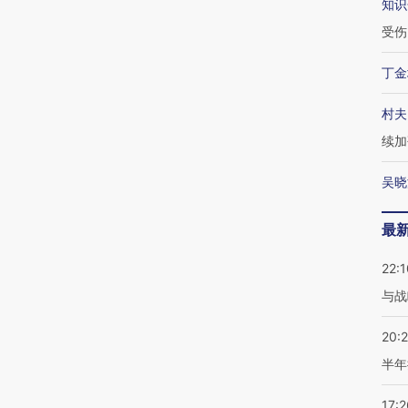
知识
受伤
丁金
村夫
续加
吴晓
最
22:1
与战
20:
半年
17:2