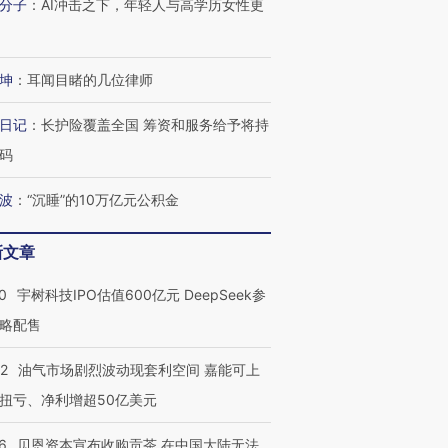
分子
：
AI冲击之下，年轻人与高学历女性更
坤
：
耳闻目睹的几位律师
日记
：
长护险覆盖全国 筹资和服务给予将持
码
波
：
“沉睡”的10万亿元公积金
新文章
0
宇树科技IPO估值600亿元 DeepSeek参
略配售
22
油气市场剧烈波动现套利空间 嘉能可上
扭亏、净利增超50亿美元
6
贝恩资本宣布收购贡茶 在中国大陆无法