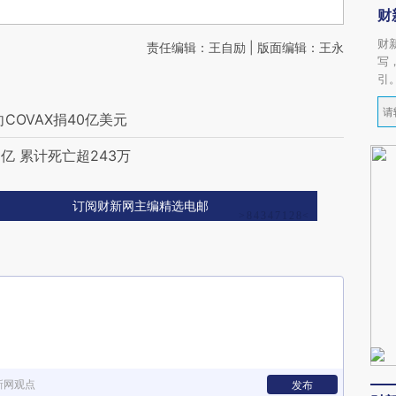
财
财
责任编辑：王自励 | 版面编辑：王永
写
引
COVAX捐40亿美元
亿 累计死亡超243万
订阅财新网主编精选电邮
新网观点
发布