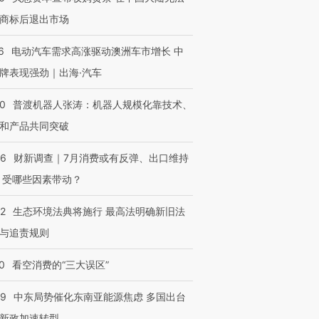
商标后退出市场
6
电动汽车需求高涨驱动澳洲车市增长 中
牌表现强劲｜出海·汽车
00
普渡机器人张涛：机器人规模化靠技术、
和产品共同突破
56
财新调查｜7月消费或有反弹、出口维持
 受哪些因素带动？
42
生态环境法典将施行 最高法明确新旧法
与追责规则
0
看空消费的“三大误区”
59
中东局势催化东南亚能源焦虑 多国出台
新政加速转型