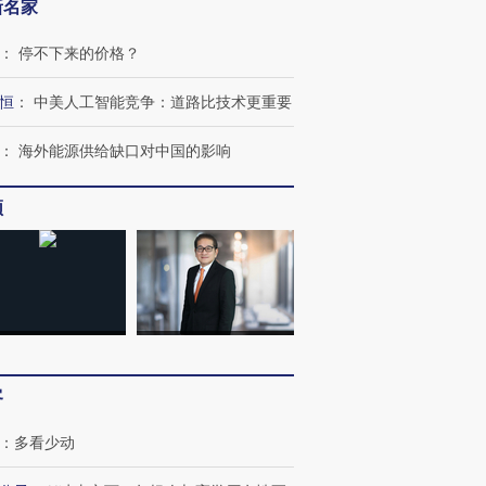
新名家
：
停不下来的价格？
恒
：
中美人工智能竞争：道路比技术更重要
：
海外能源供给缺口对中国的影响
OX的吸金
马航飞行员跨国走私7万
视线｜被称为“蟑螂”的印
频
让中产们甘
粒摇头丸 尿检体内含3种
度Z世代 用街头抗争将教
秘鲁纳斯
”？
毒品
育部长拱下台
13人遇难
进第四届链博
【商旅对话】华住集团
技“链”接产
【特别呈现】寻找100种
CFO：不靠规模取胜，华
【特别呈
客
有意思的生活方式·第三对
住三大增长引擎是什么？
有意思的
：
多看少动