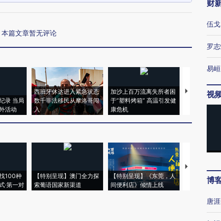
财
伍戈
本篇文章暂无评论
罗志
易峘
西班牙休达进入紧急状态
加沙上百万流离失所者困
视线｜HYR
视
纪录 当局
数千非法移民从摩洛哥闯
于“塑料烤箱” 高温引发健
术：是什么
外活动
入
康危机
心“花钱找虐
【推广】走
找100种
【特别呈现】澳门全力探
【特别呈现】《东莞，人
会，让数智科
博
式·第一对
索葡语国家新渠道
间便利店》倾情上线
业
唐涯