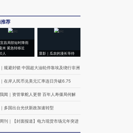
辑推荐
宜昌局部短时降雨
8毫米 紧急转移近
00人
显影｜瓜农的漫长等待
｜
规避封锁 中国超大油轮停靠埃及绕行非洲
｜
在岸人民币兑美元汇率连日升破6.75
我闻
｜
资管掌舵人更替 百年人寿僵局何解
｜
多国出台光伏新政加速转型
周刊
｜
【封面报道】电力现货市场元年突进