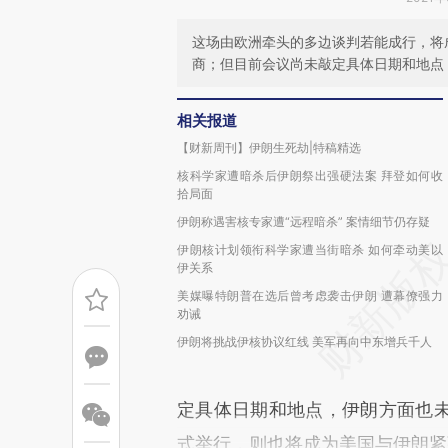
这场由欧洲牵头的多边谈判若能成行，将
商；但目前会议尚未敲定具体日期和地点
相关报道
【财新周刊】伊朗生死劫|特稿精选
核科学家遭暗杀后伊朗祭出强硬法案 拜登如何收
拾局面
伊朗称遇害核专家遭“远程暗杀” 案情细节仍存疑
伊朗核计划领衔科学家遭当街暗杀 如何牵动美以
伊关系
美媒曝特朗普在选后曾考虑袭击伊朗 遭幕僚强力
劝诫
伊朗将挑战伊核协议红线 美军再向中东增兵千人
定具体日期和地点，伊朗方面也
式举行，则也将成为美国与伊朗紧