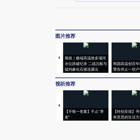
图片推荐
视线｜极端高温致多瑙河
水位跌破纪录 二战沉船与
韩国高温创百年
猛犸象化石接连露出
警告停止一切户
视听推荐
【不唯一答案】不止“养
【特别呈现】寻
老”
有意思的生活方