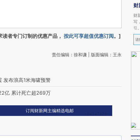
财
财
写
引
求读者专门订制的优惠产品，
按此可享超值优惠订阅
。]
责任编辑：徐和谦 | 版面编辑：王永
震 发布浪高1米海啸预警
2亿 累计死亡超269万
订阅财新网主编精选电邮