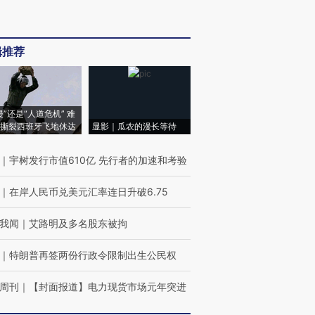
辑推荐
侵”还是“人道危机” 难
撕裂西班牙飞地休达
显影｜瓜农的漫长等待
｜
宇树发行市值610亿 先行者的加速和考验
｜
在岸人民币兑美元汇率连日升破6.75
我闻
｜
艾路明及多名股东被拘
｜
特朗普再签两份行政令限制出生公民权
周刊
｜
【封面报道】电力现货市场元年突进