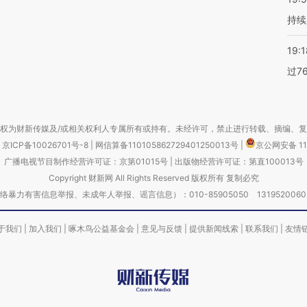
持续
19:1
过7
权为财新传媒及/或相关权利人专属所有或持有。未经许可，禁止进行转载、摘编、
京ICP备10026701号-8
|
网信算备110105862729401250013号
|
京公网安备 11
广播电视节目制作经营许可证：京第01015号
|
出版物经营许可证：第直100013号
Copyright 财新网 All Rights Reserved 版权所有 复制必究
害信息举报、未成年人举报、谣言信息）：010-85905050 13195200605 举报邮
于我们
|
加入我们
|
啄木鸟公益基金会
|
意见与反馈
|
提供新闻线索
|
联系我们
|
友情