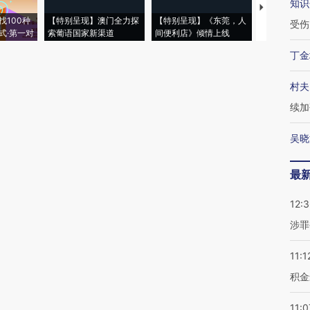
知识
【推广】走
找100种
【特别呈现】澳门全力探
【特别呈现】《东莞，人
会，让数智科
受伤
式·第一对
索葡语国家新渠道
间便利店》倾情上线
业
丁金
村夫
续加
吴晓
最
12:
涉罪
11:1
积金
11:0