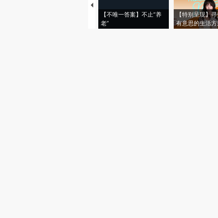
【不唯一答案】不止“养
【特别呈现】寻
老”
有意思的生活方