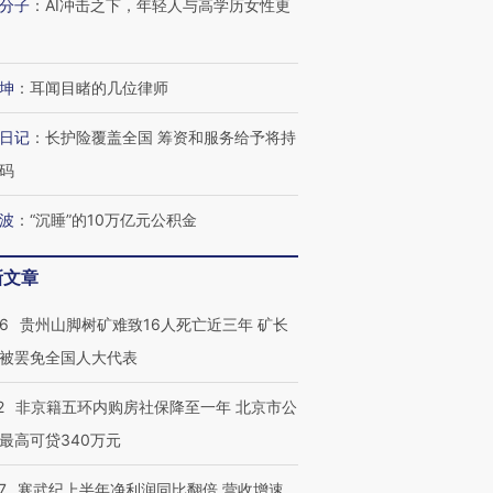
分子
：
AI冲击之下，年轻人与高学历女性更
进第四届链博
【商旅对话】华住集团
技“链”接产
【特别呈现】寻找100种
CFO：不靠规模取胜，华
【特别呈
有意思的生活方式·第三对
住三大增长引擎是什么？
有意思的
坤
：
耳闻目睹的几位律师
日记
：
长护险覆盖全国 筹资和服务给予将持
码
波
：
“沉睡”的10万亿元公积金
新文章
36
贵州山脚树矿难致16人死亡近三年 矿长
被罢免全国人大代表
2
非京籍五环内购房社保降至一年 北京市公
最高可贷340万元
7
寒武纪上半年净利润同比翻倍 营收增速