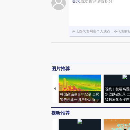
登录
后发表评论得积分
评论仅代表网友个人观点，不代表财
图片推荐
视线｜极端高温
韩国高温创百年纪录 当局
水位跌破纪录 
警告停止一切户外活动
猛犸象化石接连
视听推荐