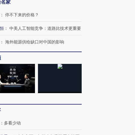
新名家
：
停不下来的价格？
恒
：
中美人工智能竞争：道路比技术更重要
：
海外能源供给缺口对中国的影响
频
跨国走私7万
视线｜被称为“蟑螂”的印
视线｜“入侵”还是“人道危
检体内含3种
度Z世代 用街头抗争将教
机”？难民潮撕裂西班牙
秘鲁纳斯
育部长拱下台
飞地休达
13人遇难
客
：
多看少动