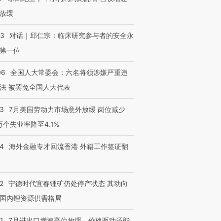
放缓
53
对话｜邱仁宗：临床研究参与者的安全永
第一位
06
全国人大常委会：六名将领涉嫌严重违
法 被罢免全国人大代表
43
7月美国劳动力市场意外放缓 岗位减少
3万个失业率降至4.1%
14
海外金融专才回流香港 外籍工作签证翻
2
宁德时代宜春锂矿仍处停产状态 其动向
国内锂资源供需格局
1
7月进出口增速高位放缓，价格驱动还能