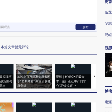
财
伍戈
罗志
新网观点
发布
易峘
本篇文章暂无评论
视
致多瑙河
加沙上百万流离失所者困
视线｜HYROX的吸金
马航飞行员
二战沉船与
于“塑料烤箱” 高温引发健
术：是什么让中产们甘
粒摇头丸 尿
露出
康危机
心“花钱找虐”？
毒品
博
唐涯