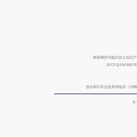
财新网所刊载内容之知识产
京ICP证090880号
违法和不良信息举报电话（涉网络暴力有
关