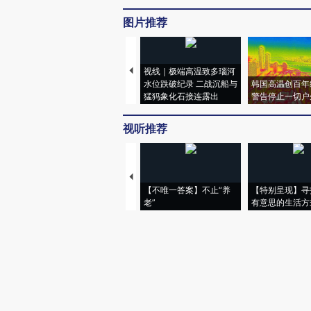
图片推荐
视线｜极端高温致多瑙河
水位跌破纪录 二战沉船与
韩国高温创百年
猛犸象化石接连露出
警告停止一切户
视听推荐
【不唯一答案】不止“养
【特别呈现】寻
老”
有意思的生活方