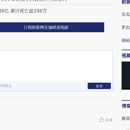
财
9亿 累计死亡超298万
伍戈
罗志
订阅财新网主编精选电邮
易峘
视
新网观点
发布
博
唐涯
·
回复