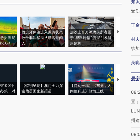
知识
受伤
丁金
西班牙休达进入紧急状态
加沙上百万流离失所者困
视线｜HYR
纪录 当局
数千非法移民从摩洛哥闯
于“塑料烤箱” 高温引发健
术：是什么
村夫
外活动
入
康危机
心“花钱找虐
续加
吴晓
最
【推广】走
找100种
【特别呈现】澳门全力探
【特别呈现】《东莞，人
会，让数智科
式·第一对
索葡语国家新渠道
间便利店》倾情上线
业
08:
置；
LU
州建
08: