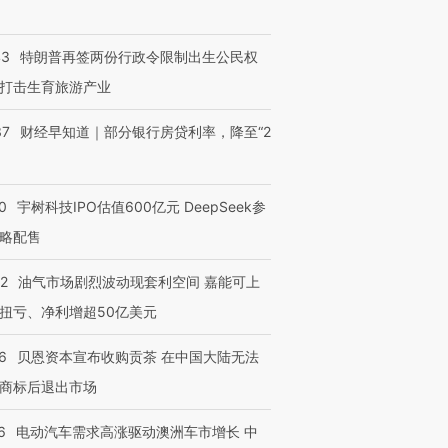
43
特朗普再签两份行政令限制出生公民权
打击生育旅游产业
37
财经早知道｜部分银行房贷利率，降至“2
0
宇树科技IPO估值600亿元 DeepSeek参
略配售
22
油气市场剧烈波动现套利空间 嘉能可上
扭亏、净利增超50亿美元
6
贝恩资本宣布收购贡茶 在中国大陆无法
商标后退出市场
6
电动汽车需求高涨驱动澳洲车市增长 中