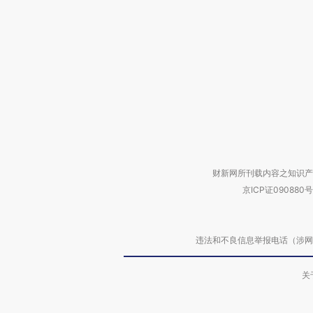
财新网所刊载内容之知识产
京ICP证090880号
违法和不良信息举报电话（涉网络暴力有
关