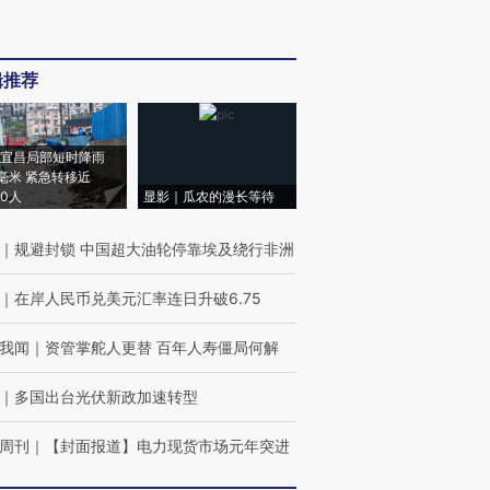
辑推荐
宜昌局部短时降雨
8毫米 紧急转移近
00人
显影｜瓜农的漫长等待
｜
规避封锁 中国超大油轮停靠埃及绕行非洲
｜
在岸人民币兑美元汇率连日升破6.75
我闻
｜
资管掌舵人更替 百年人寿僵局何解
｜
多国出台光伏新政加速转型
周刊
｜
【封面报道】电力现货市场元年突进