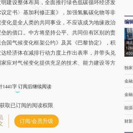
文明建设整体布局，全面推行绿色低碳循环经济发
尔议定书〉基加利修正案》，加强氢氟碳化物等非
编
候变化是全人类的共同事业，不应该成为地缘政治
壁垒的借口。中方将坚持公平、共同但有区别的责
联合国气候变化框架公约》及其《巴黎协定》，积
湖北
12
发达经济体在减排行动力度上作出表率，并带头兑
40
国家应对气候变化提供充足的技术、能力建设等方
独家
金融
1441字 订阅后继续阅读
金融
获取已订阅的阅读权限
能源
员
订阅/会员升级
财新
文