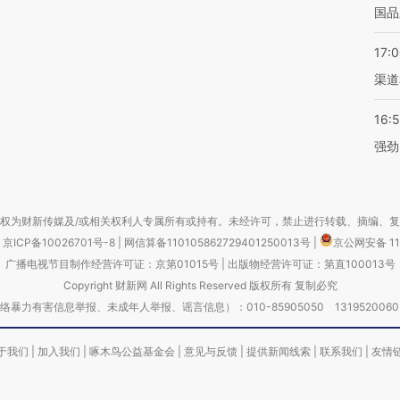
国品
17:
渠道
16:
强劲
权为财新传媒及/或相关权利人专属所有或持有。未经许可，禁止进行转载、摘编、
京ICP备10026701号-8
|
网信算备110105862729401250013号
|
京公网安备 11
广播电视节目制作经营许可证：京第01015号
|
出版物经营许可证：第直100013号
Copyright 财新网 All Rights Reserved 版权所有 复制必究
害信息举报、未成年人举报、谣言信息）：010-85905050 13195200605 举报邮
于我们
|
加入我们
|
啄木鸟公益基金会
|
意见与反馈
|
提供新闻线索
|
联系我们
|
友情