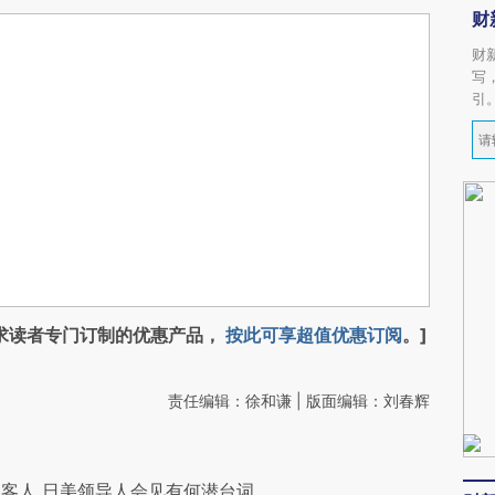
财
财
写
引
求读者专门订制的优惠产品，
按此可享超值优惠订阅
。]
责任编辑：徐和谦 | 版面编辑：刘春辉
客人 日美领导人会见有何潜台词