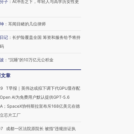
分子
：
AI冲击之下，年轻人与高学历女性更
坤
：
耳闻目睹的几位律师
OX的吸金
马航飞行员跨国走私7万
视线｜被称为“蟑螂”的印
让中产们甘
粒摇头丸 尿检体内含3种
度Z世代 用街头抗争将教
秘鲁纳斯
日记
：
长护险覆盖全国 筹资和服务给予将持
”？
毒品
育部长拱下台
13人遇难
码
波
：
“沉睡”的10万亿元公积金
新文章
进第四届链博
【商旅对话】华住集团
技“链”接产
【特别呈现】寻找100种
CFO：不靠规模取胜，华
【特别呈
有意思的生活方式·第三对
住三大增长引擎是什么？
有意思的
29
T早报｜英伟达或拟下调下代GPU显存配
Open AI为免费用户默认提供GPT-5.6
NA；SpaceX协特斯拉宣布斥168亿美元在德
立芯片工厂
07
成都一区法院原院长 被指“违规挂证执