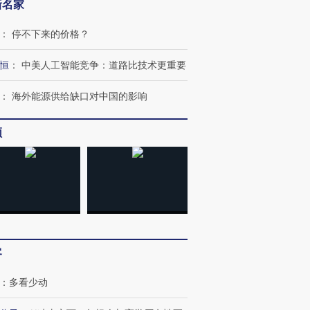
新名家
：
停不下来的价格？
恒
：
中美人工智能竞争：道路比技术更重要
：
海外能源供给缺口对中国的影响
频
客
：
多看少动