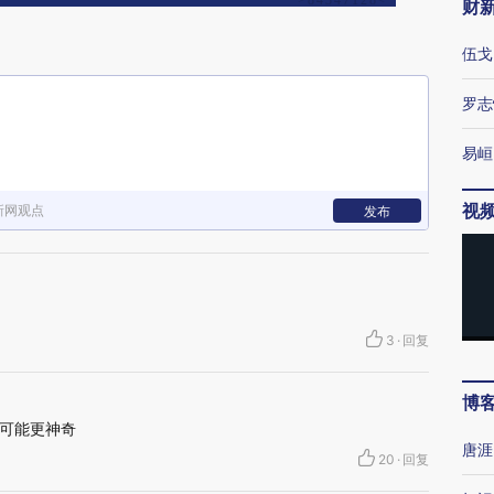
财
伍戈
罗志
易峘
视
新网观点
发布
3
·
回复
博
可能更神奇
唐涯
20
·
回复