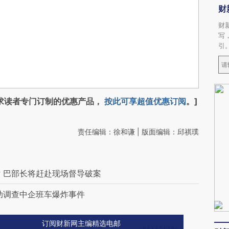
财
财
写
引
求读者专门订制的优惠产品，
按此可享超值优惠订阅
。]
责任编辑：徐和谦 | 版面编辑：邱祺璞
 巴部长将赶赴现场督导破案
助调查中企班车爆炸事件
订阅财新网主编精选电邮