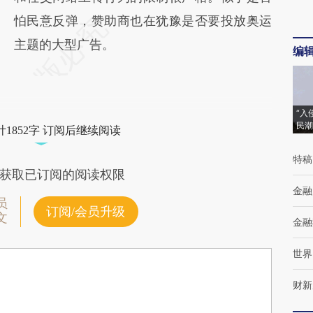
怕民意反弹，赞助商也在犹豫是否要投放奥运
主题的大型广告。
编
“入
民潮
1852字 订阅后继续阅读
特稿
获取已订阅的阅读权限
金融
员
订阅/会员升级
文
金融
世界
财新