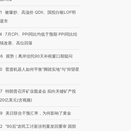
1
被爆炒、高溢价 QDII、国投白银LOF明
退市
4
7月CPI、PPI同比均低于预期 PPI同比结
续改善、高位回落
46
观势｜离岸信托90天补税窗口期疑问
00
普渡机器人如何平衡“脚踏实地”与“仰望星
？
57
特朗普召开矿业圆桌会 拟向关键矿产投
20亿美元(含视频)
09
美日联合干预汇率，为何影响了黄金
32
“90后”农民工讨薪涉刑案发回重审 因部