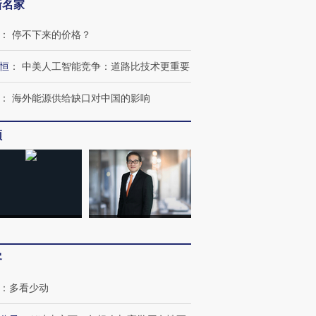
新名家
：
停不下来的价格？
恒
：
中美人工智能竞争：道路比技术更重要
：
海外能源供给缺口对中国的影响
频
客
：
多看少动