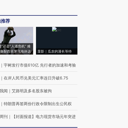
辑推荐
侵”还是“人道危机” 难
撕裂西班牙飞地休达
显影｜瓜农的漫长等待
｜
宇树发行市值610亿 先行者的加速和考验
｜
在岸人民币兑美元汇率连日升破6.75
我闻
｜
艾路明及多名股东被拘
｜
特朗普再签两份行政令限制出生公民权
周刊
｜
【封面报道】电力现货市场元年突进