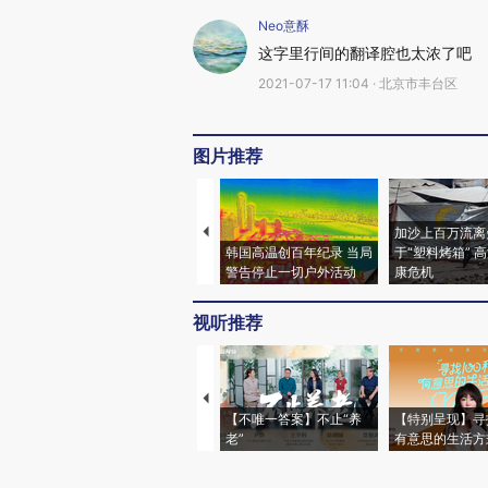
Neo意酥
这字里行间的翻译腔也太浓了吧
2021-07-17 11:04 · 北京市丰台区
图片推荐
加沙上百万流离
韩国高温创百年纪录 当局
于“塑料烤箱” 
警告停止一切户外活动
康危机
视听推荐
【不唯一答案】不止“养
【特别呈现】寻
老”
有意思的生活方