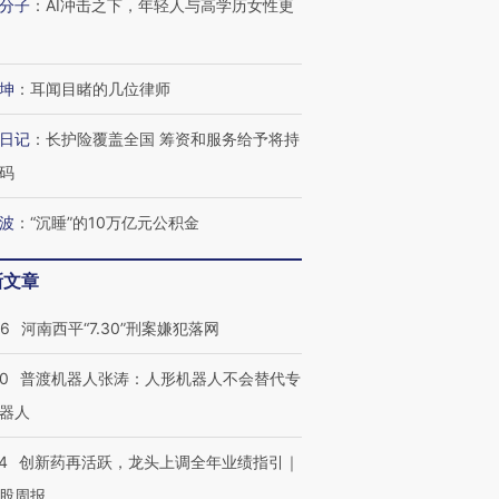
分子
：
AI冲击之下，年轻人与高学历女性更
坤
：
耳闻目睹的几位律师
日记
：
长护险覆盖全国 筹资和服务给予将持
码
波
：
“沉睡”的10万亿元公积金
”还是“人道危
湖北宜昌局部短时降雨
哈尔滨遭遇短时极端强降
撕裂西班牙
128毫米 紧急转移近
雨 3小时累计雨量超80毫
秘鲁纳斯
新文章
4000人
米
13人遇难
26
河南西平“7.30”刑案嫌犯落网
00
普渡机器人张涛：人形机器人不会替代专
进第四届链博
【商旅对话】华住集团
器人
技“链”接产
【特别呈现】寻找100种
CFO：不靠规模取胜，华
【特别呈
有意思的生活方式·第三对
住三大增长引擎是什么？
有意思的
4
创新药再活跃，龙头上调全年业绩指引｜
股周报