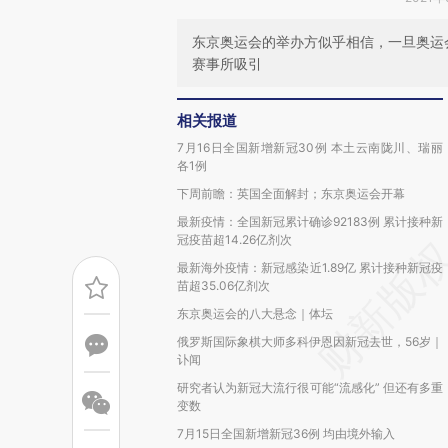
东京奥运会的举办方似乎相信，一旦奥运
赛事所吸引
相关报道
7月16日全国新增新冠30例 本土云南陇川、瑞丽
各1例
下周前瞻：英国全面解封；东京奥运会开幕
最新疫情：全国新冠累计确诊92183例 累计接种新
冠疫苗超14.26亿剂次
最新海外疫情：新冠感染近1.89亿 累计接种新冠疫
苗超35.06亿剂次
东京奥运会的八大悬念｜体坛
俄罗斯国际象棋大师多科伊恩因新冠去世，56岁｜
讣闻
研究者认为新冠大流行很可能“流感化” 但还有多重
变数
7月15日全国新增新冠36例 均由境外输入