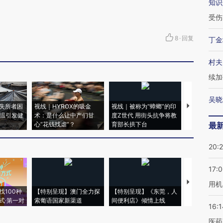
知识
受伤
8
·
回复
丁金
村夫
续加
吴晓
失所者困
视线｜HYROX的吸金
视线｜被称为“蟑螂”的印
视线｜“入侵
高温引发健
术：是什么让中产们甘
度Z世代 用街头抗争将教
机”？难民潮
心“花钱找虐”？
育部长拱下台
飞地休达
最
20:
17:
【推广】走
用机
找100种
【特别呈现】澳门全力探
【特别呈现】《东莞，人
会，让数智科
式·第一对
索葡语国家新渠道
间便利店》倾情上线
业
16:1
医药