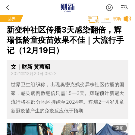
世界
试听
T中
新变种社区传播3天感染翻倍，辉
瑞低龄童疫苗效果不佳｜大流行手
记（12月19日）
文｜财新 黄蕙昭
2021年12月20日 09:22
世界卫生组织称，出现奥密克戎变异株社区传播的国
家，感染病例数翻倍只需1.5—3天。辉瑞预计新冠大
流行将在部分地区持续至2024年。辉瑞2—4岁儿童
新冠疫苗产生的免疫反应低于预期
原图