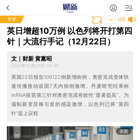
世界
试听
T中
英日增超10万例 以色列将开打第四
针｜大流行手记（12月22日）
文｜财新 黄蕙昭
2021年12月23日 09:38
英国22日报告106122例新增病例，奥密克戎变体快
速传播推动该国7天内病例激增。丹麦研究结果称
mRNA疫苗第三针对奥密克戎有效性“显著提高”。为
遏制新变异株引发的感染激增，以色列已将“第四
针”提上议程
原图