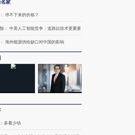
新名家
：
停不下来的价格？
恒
：
中美人工智能竞争：道路比技术更重要
：
海外能源供给缺口对中国的影响
频
客
：
多看少动