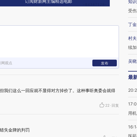
知识
订阅财新网主编精选电邮
受伤
丁金
村夫
续加
吴晓
新网观点
发布
最
20:
但我们这么一回应就不显得对方掉价了。这种事听奥委会就得
17:
22
·
回复
用机
16:1
错失金牌的判罚
医药