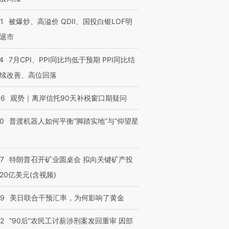
1
被爆炒、高溢价 QDII、国投白银LOF明
退市
4
7月CPI、PPI同比均低于预期 PPI同比结
续改善、高位回落
46
观势｜离岸信托90天补税窗口期疑问
00
普渡机器人如何平衡“脚踏实地”与“仰望星
？
57
特朗普召开矿业圆桌会 拟向关键矿产投
20亿美元(含视频)
09
美日联合干预汇率，为何影响了黄金
32
“90后”农民工讨薪涉刑案发回重审 因部