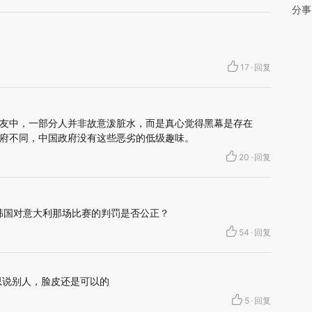
分事
17
·
回复
友中，一部分人并非故意泼脏水，而是真心觉得黑幕是存在
府不同，中国政府没有这些恶劣的低级趣味。
20
·
回复
杯韩国对意大利那场比赛的判罚是否公正？
54
·
回复
思说别人，脸皮还是可以的
5
·
回复