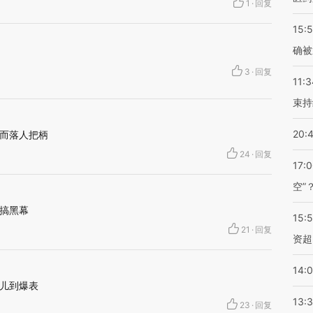
1
·
回复
15:5
确被
3
·
回复
11:3
束持
20:
而落人把柄
24
·
回复
17:
空”
搞黑幕
15:
21
·
回复
资超
14:
儿到爆表
13:
23
·
回复