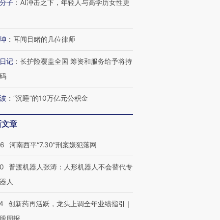
分子
：
AI冲击之下，年轻人与高学历女性更
坤
：
耳闻目睹的几位律师
日记
：
长护险覆盖全国 筹资和服务给予将持
码
波
：
“沉睡”的10万亿元公积金
新文章
26
河南西平“7.30”刑案嫌犯落网
00
普渡机器人张涛：人形机器人不会替代专
器人
4
创新药再活跃，龙头上调全年业绩指引｜
股周报