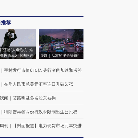
辑推荐
侵”还是“人道危机” 难
撕裂西班牙飞地休达
显影｜瓜农的漫长等待
｜
宇树发行市值610亿 先行者的加速和考验
｜
在岸人民币兑美元汇率连日升破6.75
我闻
｜
艾路明及多名股东被拘
｜
特朗普再签两份行政令限制出生公民权
周刊
｜
【封面报道】电力现货市场元年突进