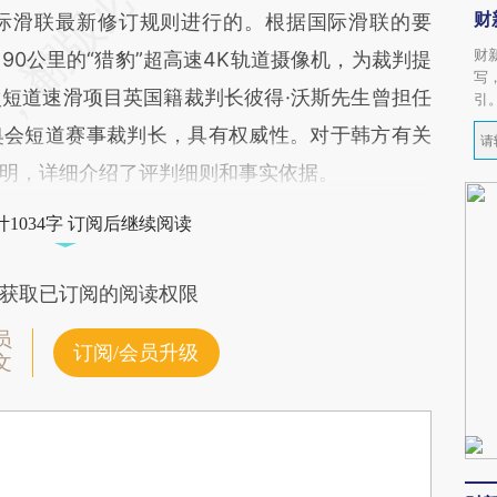
财
际滑联最新修订规则进行的。根据国际滑联的要
财
0公里的“猎豹”超高速4K轨道摄像机，为裁判提
写
短道速滑项目英国籍裁判长彼得·沃斯先生曾担任
引
奥会短道赛事裁判长，具有权威性。对于韩方有关
明，详细介绍了评判细则和事实依据。
1034字 订阅后继续阅读
获取已订阅的阅读权限
员
订阅/会员升级
文