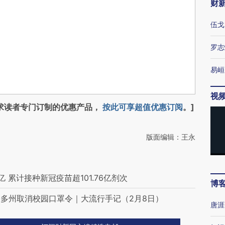
财
伍戈
罗志
易峘
视
求读者专门订制的优惠产品，
按此可享超值优惠订阅
。]
版面编辑：王永
累计接种新冠疫苗超101.76亿剂次
博
多州取消校园口罩令｜大流行手记（2月8日）
唐涯