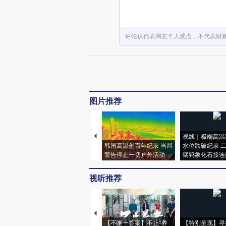
评论仅代表网友个人观点，不代表财
图片推荐
视线｜极端高温
韩国高温创百年纪录 当局
水位跌破纪录 
警告停止一切户外活动
猛犸象化石接连
视听推荐
【不唯一答案】不止“养
【特别呈现】寻