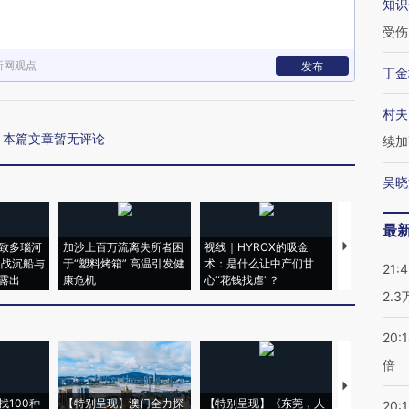
知识
受伤
新网观点
发布
丁金
村夫
本篇文章暂无评论
续加
吴晓
最
致多瑙河
加沙上百万流离失所者困
视线｜HYROX的吸金
马航飞行员
二战沉船与
于“塑料烤箱” 高温引发健
术：是什么让中产们甘
粒摇头丸 尿
21:
露出
康危机
心“花钱找虐”？
毒品
2.
20:
倍
【推广】走
找100种
【特别呈现】澳门全力探
【特别呈现】《东莞，人
会，让数智科
20:1