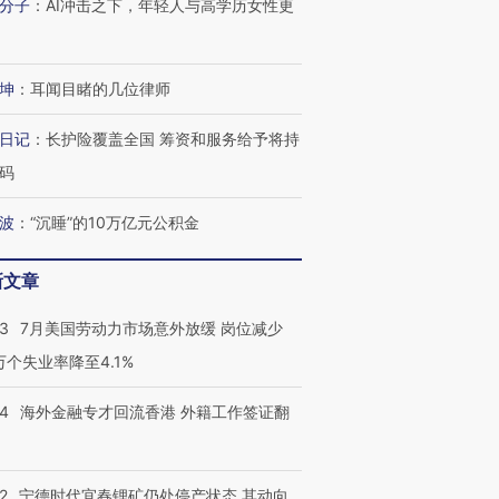
分子
：
AI冲击之下，年轻人与高学历女性更
坤
：
耳闻目睹的几位律师
日记
：
长护险覆盖全国 筹资和服务给予将持
码
波
：
“沉睡”的10万亿元公积金
新文章
跨国走私7万
视线｜被称为“蟑螂”的印
视线｜“入侵”还是“人道危
检体内含3种
度Z世代 用街头抗争将教
机”？难民潮撕裂西班牙
秘鲁纳斯
43
7月美国劳动力市场意外放缓 岗位减少
育部长拱下台
飞地休达
13人遇难
3万个失业率降至4.1%
14
海外金融专才回流香港 外籍工作签证翻
进第四届链博
【商旅对话】华住集团
技“链”接产
【特别呈现】寻找100种
CFO：不靠规模取胜，华
【特别呈
2
宁德时代宜春锂矿仍处停产状态 其动向