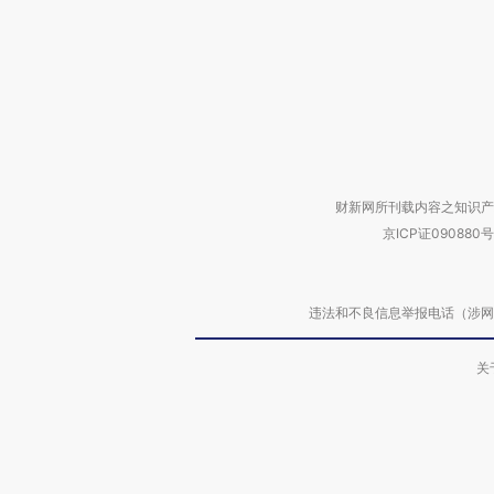
财新网所刊载内容之知识产
京ICP证090880号
违法和不良信息举报电话（涉网络暴力有
关