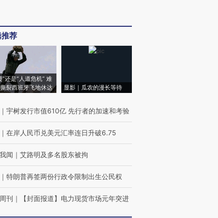
辑推荐
侵”还是“人道危机” 难
撕裂西班牙飞地休达
显影｜瓜农的漫长等待
｜
宇树发行市值610亿 先行者的加速和考验
｜
在岸人民币兑美元汇率连日升破6.75
我闻
｜
艾路明及多名股东被拘
｜
特朗普再签两份行政令限制出生公民权
周刊
｜
【封面报道】电力现货市场元年突进