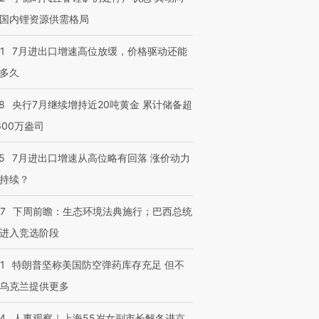
有意思的生活方式·第三对
住三大增长引擎是什么？
有意思的
国内锂资源供需格局
1
7月进出口增速高位放缓，价格驱动还能
多久
8
央行7月继续增持近20吨黄金 累计储备超
600万盎司
5
7月进出口增速从高位略有回落 涨价动力
持续？
07
下周前瞻：生态环境法典施行；巴西总统
进入竞选阶段
1
特朗普坚称美国防空弹药库存充足 但不
乌克兰提供更多
24
人事观察｜上海55岁女副市长解冬进京