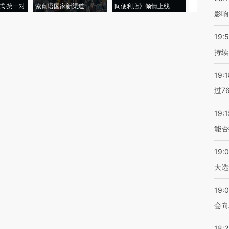
式·第一对
索葡语国家新渠道
间便利店》倾情上线
业
影响
19:5
持续
19:1
过7
19:1
能否
19:
大选
19:0
会向
18: