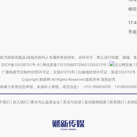
候任
17:
手祖
权为财新传媒及/或相关权利人专属所有或持有。未经许可，禁止进行转载、摘编、
京ICP备10026701号-8
|
网信算备110105862729401250013号
|
京公网安备 11
广播电视节目制作经营许可证：京第01015号
|
出版物经营许可证：第直100013号
Copyright 财新网 All Rights Reserved 版权所有 复制必究
害信息举报、未成年人举报、谣言信息）：010-85905050 13195200605 举报邮
于我们
|
加入我们
|
啄木鸟公益基金会
|
意见与反馈
|
提供新闻线索
|
联系我们
|
友情