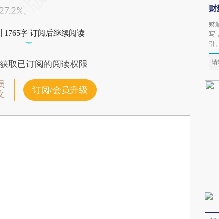
财
7.2%。
财
1765字 订阅后继续阅读
写
引
获取已订阅的阅读权限
员
订阅/会员升级
文