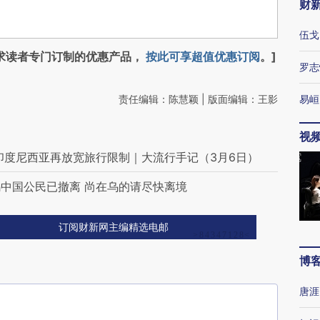
财
伍戈
求读者专门订制的优惠产品，
按此可享超值优惠订阅
。]
罗志
责任编辑：陈慧颖 | 版面编辑：王影
易峘
视
印度尼西亚再放宽旅行限制｜大流行手记（3月6日）
中国公民已撤离 尚在乌的请尽快离境
订阅财新网主编精选电邮
博
唐涯