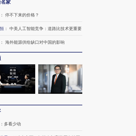
新名家
：
停不下来的价格？
恒
：
中美人工智能竞争：道路比技术更重要
：
海外能源供给缺口对中国的影响
频
客
：
多看少动