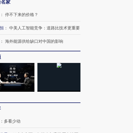
新名家
：
停不下来的价格？
恒
：
中美人工智能竞争：道路比技术更重要
：
海外能源供给缺口对中国的影响
频
客
：
多看少动