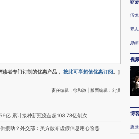
财
伍戈
罗志
易峘
视
求读者专门订制的优惠产品，
按此可享超值优惠订阅
。]
责任编辑：徐和谦 | 版面编辑：刘潇
博
6亿 累计接种新冠疫苗超108.78亿剂次
唐涯
提供援助？外交部：美方散布虚假信息用心险恶