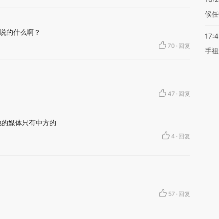
候任
说的什么啊？
17:
70
·
回复
手祖
47
·
回复
他的媒体只有中方的
4
·
回复
57
·
回复