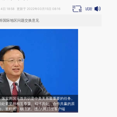
试听
日 18:58 更新于 2022年03月15日 08:16
等国际地区问题交换意见
，落实两国元首共识是中美关系最重要的任务。
相处要坚持相互尊重、和平共处、合作共赢的原
向。资料图：杨洁篪。图/人民日报客户端