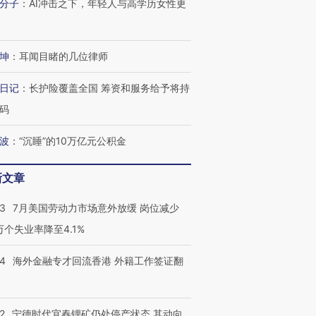
分子
：
AI冲击之下，年轻人与高学历女性更
坤
：
耳闻目睹的几位律师
日记
：
长护险覆盖全国 筹资和服务给予将持
码
波
：
“沉睡”的10万亿元公积金
新文章
43
7月美国劳动力市场意外放缓 岗位减少
3万个失业率降至4.1%
14
海外金融专才回流香港 外籍工作签证翻
2
宁德时代宜春锂矿仍处停产状态 其动向