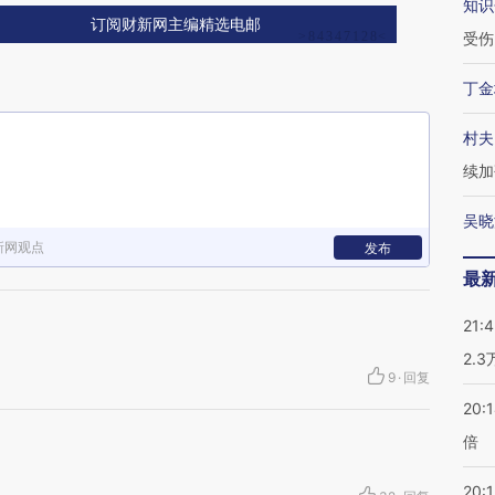
知识
订阅财新网主编精选电邮
受伤
丁金
村夫
续加
吴晓
新网观点
发布
最
21:
2.
9
·
回复
20:
倍
20:1