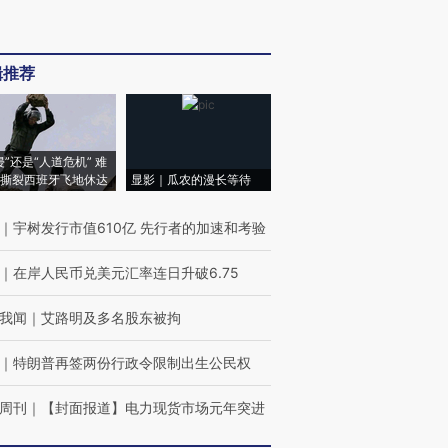
辑推荐
侵”还是“人道危机” 难
撕裂西班牙飞地休达
显影｜瓜农的漫长等待
｜
宇树发行市值610亿 先行者的加速和考验
｜
在岸人民币兑美元汇率连日升破6.75
我闻
｜
艾路明及多名股东被拘
｜
特朗普再签两份行政令限制出生公民权
周刊
｜
【封面报道】电力现货市场元年突进