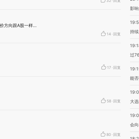
32
·
回复
影响
19:5
方向跟A股一样...
持续
14
·
回复
19:1
过7
17
·
回复
19:1
能否
19:
58
·
回复
大选
19:0
会向
80
·
回复
18: