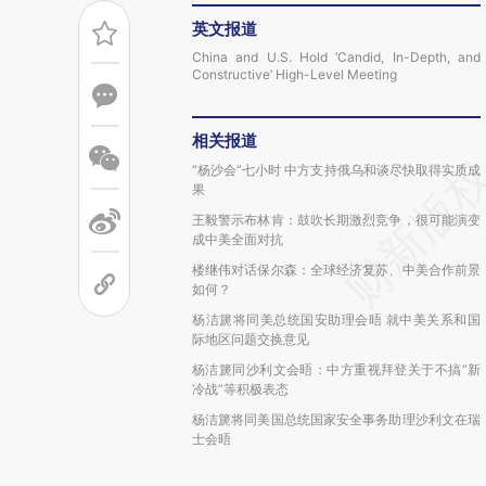
英文报道
China and U.S. Hold ‘Candid, In-Depth, and
Constructive’ High-Level Meeting
相关报道
“杨沙会”七小时 中方支持俄乌和谈尽快取得实质成
果
王毅警示布林肯：鼓吹长期激烈竞争，很可能演变
成中美全面对抗
楼继伟对话保尔森：全球经济复苏、中美合作前景
如何？
杨洁篪将同美总统国安助理会晤 就中美关系和国
际地区问题交换意见
杨洁篪同沙利文会晤：中方重视拜登关于不搞“新
冷战”等积极表态
杨洁篪将同美国总统国家安全事务助理沙利文在瑞
士会晤