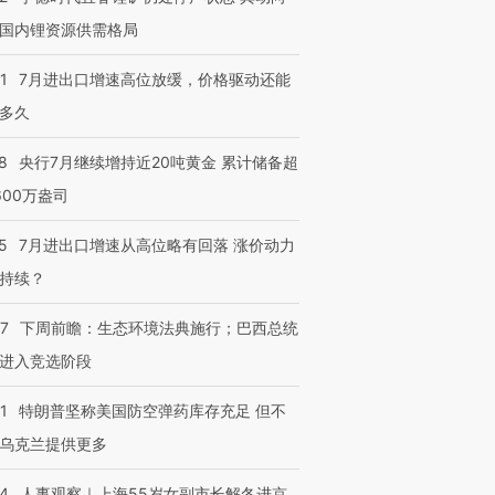
国内锂资源供需格局
1
7月进出口增速高位放缓，价格驱动还能
多久
8
央行7月继续增持近20吨黄金 累计储备超
600万盎司
5
7月进出口增速从高位略有回落 涨价动力
持续？
07
下周前瞻：生态环境法典施行；巴西总统
进入竞选阶段
1
特朗普坚称美国防空弹药库存充足 但不
乌克兰提供更多
24
人事观察｜上海55岁女副市长解冬进京