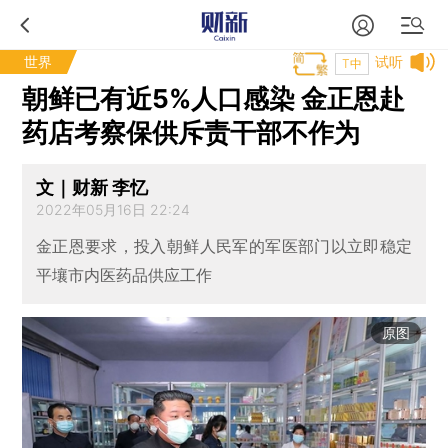
世界
试听
T中
朝鲜已有近5%人口感染 金正恩赴
药店考察保供斥责干部不作为
文｜财新 李忆
2022年05月16日 22:24
金正恩要求，投入朝鲜人民军的军医部门以立即稳定
平壤市内医药品供应工作
原图