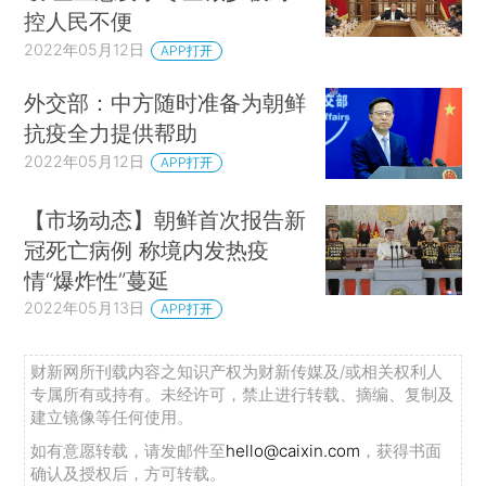
控人民不便
2022年05月12日
APP打开
外交部：中方随时准备为朝鲜
抗疫全力提供帮助
2022年05月12日
APP打开
【市场动态】朝鲜首次报告新
冠死亡病例 称境内发热疫
情“爆炸性”蔓延
2022年05月13日
APP打开
财新网所刊载内容之知识产权为财新传媒及/或相关权利人
专属所有或持有。未经许可，禁止进行转载、摘编、复制及
建立镜像等任何使用。
如有意愿转载，请发邮件至
hello@caixin.com
，获得书面
确认及授权后，方可转载。