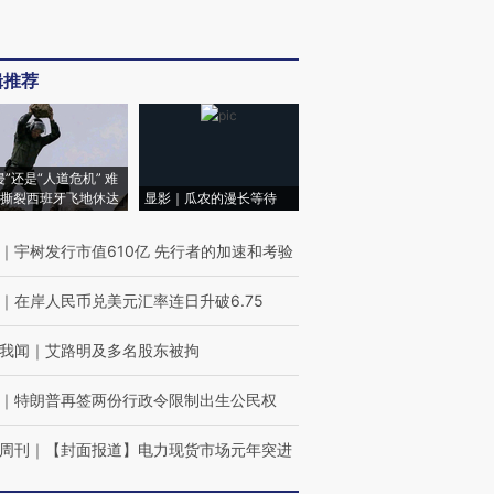
辑推荐
侵”还是“人道危机” 难
撕裂西班牙飞地休达
显影｜瓜农的漫长等待
｜
宇树发行市值610亿 先行者的加速和考验
｜
在岸人民币兑美元汇率连日升破6.75
我闻
｜
艾路明及多名股东被拘
｜
特朗普再签两份行政令限制出生公民权
周刊
｜
【封面报道】电力现货市场元年突进