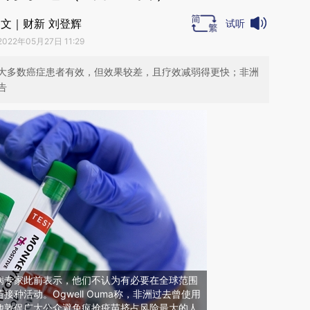
文｜财新 刘登辉
试听
2022年05月27日 11:29
大多数癌症患者有效，但效果较差，且疗效减弱得更快；非洲
告
病专家此前表示，他们不认为有必要在全球范围
种活动。Ogwell Ouma称，非洲过去曾使用
他敦促广大公众避免疯抢疫苗挤占风险最大的人