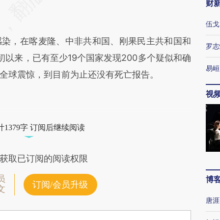
财
伍戈
染，在喀麦隆、中非共和国、刚果民主共和国和
罗志
以来，已有至少19个国家发现200多个疑似和确
易峘
全球震惊，到目前为止还没有死亡报告。
视
1379字 订阅后继续阅读
获取已订阅的阅读权限
员
博
订阅/会员升级
文
唐涯