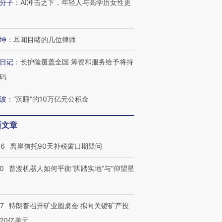
分子
：
AI冲击之下，年轻人与高学历女性更
坤
：
耳闻目睹的几位律师
日记
：
长护险覆盖全国 筹资和服务给予将持
码
波
：
“沉睡”的10万亿元公积金
新文章
46
离岸信托90天补税窗口期疑问
00
普渡机器人如何平衡“脚踏实地”与“仰望星
？
57
特朗普召开矿业圆桌会 拟向关键矿产投
20亿美元