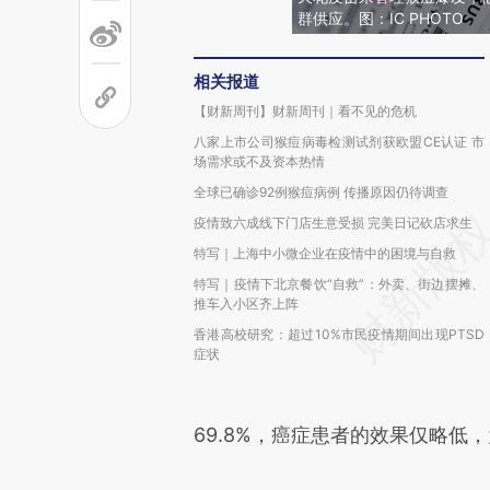
群供应。图：IC PHOTO
相关报道
【财新周刊】财新周刊｜看不见的危机
八家上市公司猴痘病毒检测试剂获欧盟CE认证 市
场需求或不及资本热情
全球已确诊92例猴痘病例 传播原因仍待调查
疫情致六成线下门店生意受损 完美日记砍店求生
特写｜上海中小微企业在疫情中的困境与自救
特写｜疫情下北京餐饮“自救”：外卖、街边摆摊、
推车入小区齐上阵
香港高校研究：超过10%市民疫情期间出现PTSD
症状
69.8%，癌症患者的效果仅略低，为