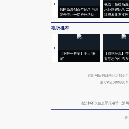
视线｜极端高温
韩国高温创百年纪录 当局
水位跌破纪录 
警告停止一切户外活动
猛犸象化石接连
视听推荐
【不唯一答案】不止“养
【特别呈现】寻
老”
有意思的生活方
财新网所刊载内容之知识产
京ICP证090880号
违法和不良信息举报电话（涉网络暴力有
关