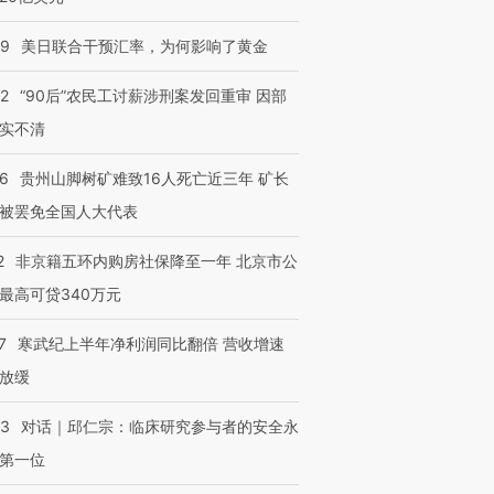
09
美日联合干预汇率，为何影响了黄金
32
“90后”农民工讨薪涉刑案发回重审 因部
实不清
36
贵州山脚树矿难致16人死亡近三年 矿长
被罢免全国人大代表
2
非京籍五环内购房社保降至一年 北京市公
最高可贷340万元
7
寒武纪上半年净利润同比翻倍 营收增速
放缓
53
对话｜邱仁宗：临床研究参与者的安全永
第一位