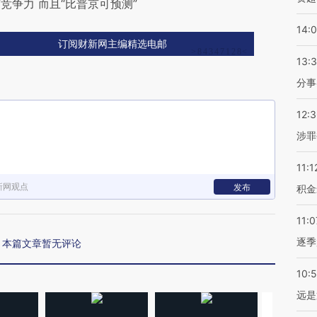
争力 而且“比普京可预测”
14:
订阅财新网主编精选电邮
13:
分事
12:
涉罪
11:1
新网观点
发布
积金
11:0
逐季
本篇文章暂无评论
10:
远是