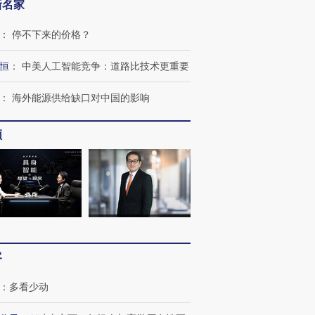
新名家
：
停不下来的价格？
恒
：
中美人工智能竞争：道路比技术更重要
：
海外能源供给缺口对中国的影响
频
客
：
多看少动