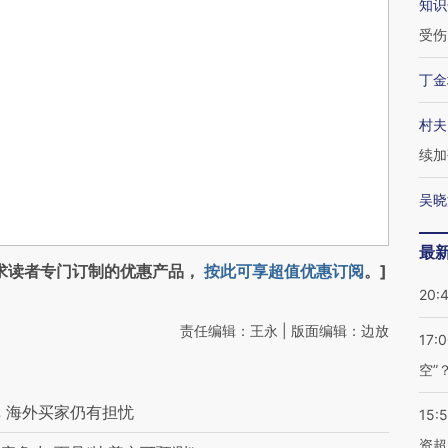
知识
受伤
丁金
村夫
续加
吴晓
最
求读者专门订制的优惠产品，
按此可享超值优惠订阅
。]
20:
责任编辑：王永 | 版面编辑：边放
17:
空”
 海外买家仍有担忧
15:
资超