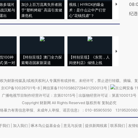
08:
致多瑙河
加沙上百万流离失所者困
视线｜HYROX的吸金
马航飞行员
二战沉船与
于“塑料烤箱” 高温引发健
术：是什么让中产们甘
粒摇头丸 尿
纪违
露出
康危机
心“花钱找虐”？
毒品
【推广】走
找100种
【特别呈现】澳门全力探
【特别呈现】《东莞，人
会，让数智科
式·第一对
索葡语国家新渠道
间便利店》倾情上线
业
权为财新传媒及/或相关权利人专属所有或持有。未经许可，禁止进行转载、摘编、
京ICP备10026701号-8
|
网信算备110105862729401250013号
|
京公网安备 11
广播电视节目制作经营许可证：京第01015号
|
出版物经营许可证：第直100013号
Copyright 财新网 All Rights Reserved 版权所有 复制必究
害信息举报、未成年人举报、谣言信息）：010-85905050 13195200605 举报邮
于我们
|
加入我们
|
啄木鸟公益基金会
|
意见与反馈
|
提供新闻线索
|
联系我们
|
友情