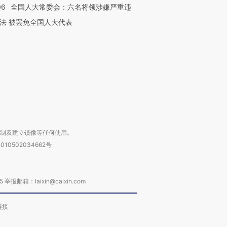
06
全国人大常委会：六名将领涉嫌严重违
跨国走私7万
视线｜被称为“蟑螂”的印
视线｜“入侵”还是“人道危
检体内含3种
度Z世代 用街头抗争将教
机”？难民潮撕裂西班牙
秘鲁纳斯
法 被罢免全国人大代表
育部长拱下台
飞地休达
13人遇难
进第四届链博
【商旅对话】华住集团
技“链”接产
【特别呈现】寻找100种
CFO：不靠规模取胜，华
【特别呈
有意思的生活方式·第三对
住三大增长引擎是什么？
有意思的
复制及建立镜像等任何使用。
010502034662号
箱：laixin@caixin.com
链接