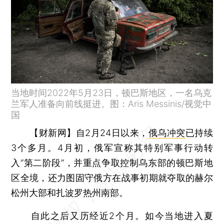
当地时间2022年5月23日，顿巴斯地区，一名乌克
兰军人准备向前线挺进。图：Aris Messinis/视觉中
国
【财新网】
自2月24日以来，
俄乌冲突
已持续
3个多月。4月初，俄军宣称其特别军事行动转
入“第二阶段”，并重点争取控制乌东部的顿巴斯地
区全境，还力图固守俄方在战事初期就夺取的赫尔
松州大部和扎波罗热州南部。
自此之后又历经近2个月。如今当地进入夏