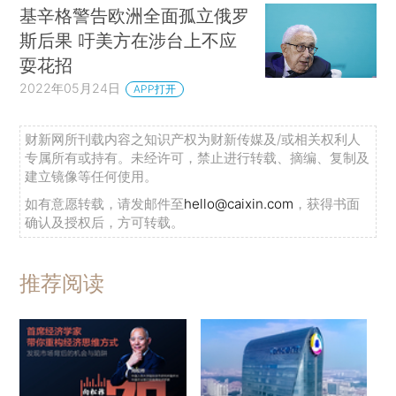
基辛格警告欧洲全面孤立俄罗
斯后果 吁美方在涉台上不应
耍花招
2022年05月24日
APP打开
财新网所刊载内容之知识产权为财新传媒及/或相关权利人
专属所有或持有。未经许可，禁止进行转载、摘编、复制及
建立镜像等任何使用。
如有意愿转载，请发邮件至
hello@caixin.com
，获得书面
确认及授权后，方可转载。
推荐阅读