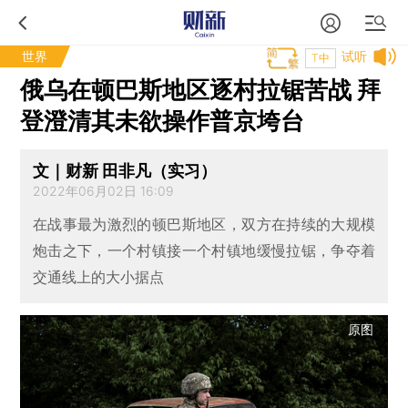
世界
试听
T中
俄乌在顿巴斯地区逐村拉锯苦战 拜
登澄清其未欲操作普京垮台
文｜财新 田非凡（实习）
2022年06月02日 16:09
在战事最为激烈的顿巴斯地区，双方在持续的大规模
炮击之下，一个村镇接一个村镇地缓慢拉锯，争夺着
交通线上的大小据点
原图