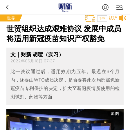
世界
试听
T中
世贸组织达成艰难协议 发展中成员
将适用新冠疫苗知识产权豁免
文｜财新 胡暄（实习）
2022年06月18日 07:37
此一决议通过后，适用效期为五年。最迟在6个月
内，还要由WTO成员决定，是否要将此次局部豁免新
冠疫苗专利保护的决定，扩大至新冠疫情所使用的检
测试剂、药物等方面
原图