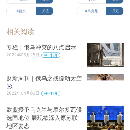
#普京
+关注
#马克龙
+关注
相关阅读
专栏｜俄乌冲突的八点启示
2022年06月25日
APP打开
财新周刊｜俄乌之战搅动太空
2022年04月09日
APP打开
欧盟授予乌克兰与摩尔多瓦候
选国地位 展现欲深入原苏联
地区姿态