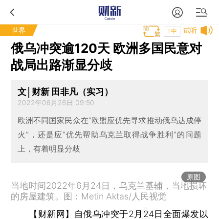
世界
试听
T中
俄乌冲突逾120天 欧洲多国民意对
战局出路渐显分歧
文│财新 田非凡（实习）
2022年06月26日 09:50
欧洲不同国家民众在“欧盟应优先寻求推动俄乌达成停
火”，还是应“优先帮助乌克兰取得战争胜利”的问题
上，有着明显分歧
原图
当地时间2022年6月24日，乌克兰基辅，当地损坏
的房屋建筑。图：Metin Aktas/人民视觉
【财新网】
自俄乌冲突于2月24日全面爆发以