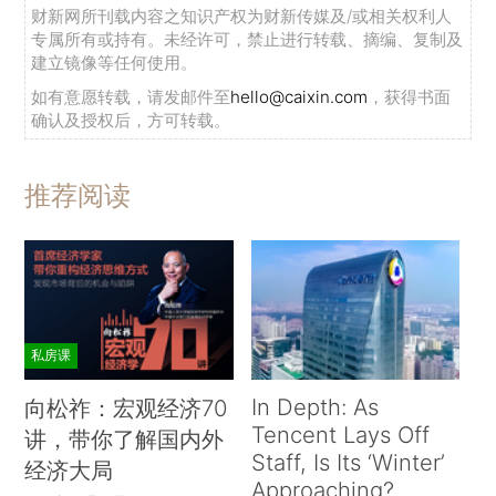
财新网所刊载内容之知识产权为财新传媒及/或相关权利人
专属所有或持有。未经许可，禁止进行转载、摘编、复制及
建立镜像等任何使用。
如有意愿转载，请发邮件至
hello@caixin.com
，获得书面
确认及授权后，方可转载。
推荐阅读
私房课
In Depth: As
向松祚：宏观经济70
Tencent Lays Off
讲，带你了解国内外
Staff, Is Its ‘Winter’
经济大局
Approaching?