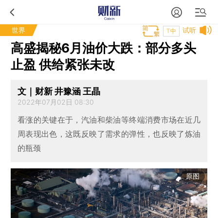
世界
试听
T中
高盛揭秘6月油价大跌：部分多头
止盈 供给紧张未改
文｜财新 井豫涵 王晶
2022年07月02日 08:30
看涨的关键在于，汽油和柴油等终端消费市场在近几
周表现出色，这既反映了需求的弹性，也反映了炼油
的瓶颈
原图