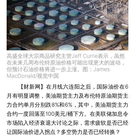
高盛全球大宗商品研究主管Jeff Currie表示，虽然
在未来几周布伦特原油价格可能出现更大的波动，
但预计石油价格将进一步上涨。图：James
MacDonald/视觉中国
【财新网】
在月线六连阳之后，国际油价在6
月有明显调整，美油期货主力及布伦特原油期货主
力合约单月分别跌8%和6%，其中，美油期货主力
合约一度回落至100美元/桶下方。在美联储加息令
市场陷入经济衰退大讨论之际，需求疲软是否已经
让国际油价进入拐点？多空势力是否已经转换？