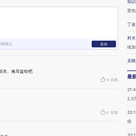
知识
受伤
丁金
村夫
新网观点
发布
续加
吴晓
的新衣、掩耳盗铃吧
最
4
·
回复
21:
2.
20:
4
·
回复
倍
20:1