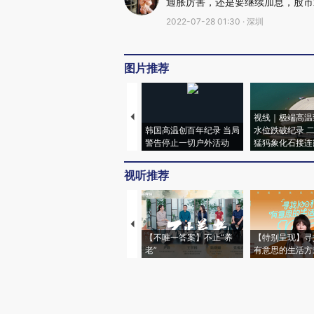
通胀厉害，还是要继续加息，股市
2022-07-28 01:30 · 深圳
图片推荐
视线｜极端高温
韩国高温创百年纪录 当局
水位跌破纪录 
警告停止一切户外活动
猛犸象化石接连
视听推荐
【不唯一答案】不止“养
【特别呈现】寻
老”
有意思的生活方