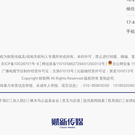
候任
17:
手祖
权为财新传媒及/或相关权利人专属所有或持有。未经许可，禁止进行转载、摘编、
京ICP备10026701号-8
|
网信算备110105862729401250013号
|
京公网安备 11
广播电视节目制作经营许可证：京第01015号
|
出版物经营许可证：第直100013号
Copyright 财新网 All Rights Reserved 版权所有 复制必究
害信息举报、未成年人举报、谣言信息）：010-85905050 13195200605 举报邮
于我们
|
加入我们
|
啄木鸟公益基金会
|
意见与反馈
|
提供新闻线索
|
联系我们
|
友情