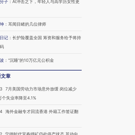
分子
：
AI冲击之下，年轻人与高学历女性更
坤
：
耳闻目睹的几位律师
日记
：
长护险覆盖全国 筹资和服务给予将持
码
波
：
“沉睡”的10万亿元公积金
新文章
43
7月美国劳动力市场意外放缓 岗位减少
3万个失业率降至4.1%
14
海外金融专才回流香港 外籍工作签证翻
2
宁德时代宜春锂矿仍处停产状态 其动向