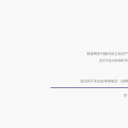
财新网所刊载内容之知识产
京ICP证090880号
违法和不良信息举报电话（涉网络暴力有
关