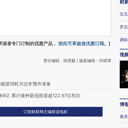
财
伍戈
罗志
易峘
求读者专门订制的优惠产品，
按此可享超值优惠订阅
。]
视
责任编辑：陈慧颖 | 版面编辑：邱祺璞
紧能源消耗为过冬预作准备
6亿 累计接种新冠疫苗超122.97亿剂次
博
订阅财新网主编精选电邮
唐涯