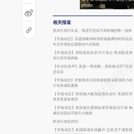
photo
相关报道
英央行原行长金：激进升息或为美联储的惟一选择
【市场动态】高盛策略师称美联储偏鹰的时间会拉
长且市场低估通胀持久的风险
【市场动态】美联储若加息75个基点 将加剧亚洲
央行的市场风险
【华尔街原声】美股一周前瞻：美联储召开7月议
息会议
【市场动态】萨默斯表示美联储需要采取强有力的
行动来遏制通胀
【市场动态】美联储大幅加息势在必行 美国经济
将承受更多痛苦
【市场动态】美联储抗通胀如果导致就业不稳 鲍
威尔在国会可能引火烧身
欧央行加息四问
【市场动态】美国国债全线飙升 交易员下调美联