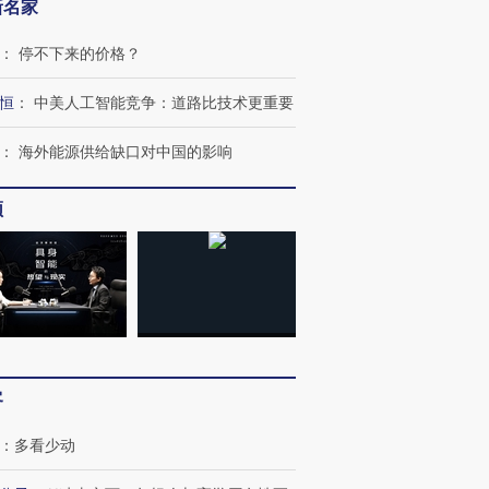
新名家
：
停不下来的价格？
恒
：
中美人工智能竞争：道路比技术更重要
：
海外能源供给缺口对中国的影响
频
客
：
多看少动