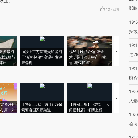
承压。
影响
10
·
回复
19:5
持续
19:1
致多瑙河
加沙上百万流离失所者困
视线｜HYROX的吸金
马航飞行员
过7
二战沉船与
于“塑料烤箱” 高温引发健
术：是什么让中产们甘
粒摇头丸 尿
露出
康危机
心“花钱找虐”？
毒品
19:1
能否
19:
【推广】走
大选
找100种
【特别呈现】澳门全力探
【特别呈现】《东莞，人
会，让数智科
式·第一对
索葡语国家新渠道
间便利店》倾情上线
业
19:0
会向
18: