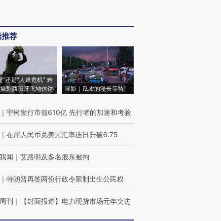
辑推荐
侵”还是“人道危机” 难
撕裂西班牙飞地休达
显影｜瓜农的漫长等待
｜
宇树发行市值610亿 先行者的加速和考验
｜
在岸人民币兑美元汇率连日升破6.75
我闻
｜
艾路明及多名股东被拘
｜
特朗普再签两份行政令限制出生公民权
周刊
｜
【封面报道】电力现货市场元年突进