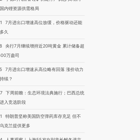
国内锂资源供需格局
1
7月进出口增速高位放缓，价格驱动还能
多久
8
央行7月继续增持近20吨黄金 累计储备超
跨国走私7万
视线｜被称为“蟑螂”的印
视线｜“入侵”还是“人道危
600万盎司
检体内含3种
度Z世代 用街头抗争将教
机”？难民潮撕裂西班牙
秘鲁纳斯
育部长拱下台
飞地休达
13人遇难
5
7月进出口增速从高位略有回落 涨价动力
持续？
07
下周前瞻：生态环境法典施行；巴西总统
进第四届链博
【商旅对话】华住集团
进入竞选阶段
技“链”接产
【特别呈现】寻找100种
CFO：不靠规模取胜，华
【特别呈
有意思的生活方式·第三对
住三大增长引擎是什么？
有意思的
1
特朗普坚称美国防空弹药库存充足 但不
乌克兰提供更多
24
人事观察｜上海55岁女副市长解冬进京