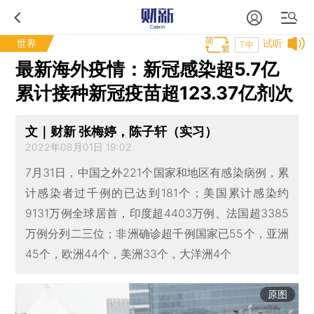
世界
试听
T中
最新海外疫情：新冠感染超5.7亿
累计接种新冠疫苗超123.37亿剂次
文｜财新 张梅婷，陈子轩（实习）
2022年08月01日 19:02
7月31日，中国之外221个国家和地区有感染病例，累
计感染者过千例的已达到181个；美国累计感染约
9131万例全球居首，印度超4403万例、法国超3385
万例分列二三位；非洲确诊超千例国家已55个，亚洲
45个，欧洲44个，美洲33个，大洋洲4个
原图