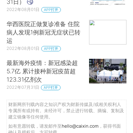
31日）
2022年08月01日
APP打开
华西医院正做复诊准备 住院
病人发现1例新冠无症状已转
运
2022年08月01日
APP打开
最新海外疫情：新冠感染超
5.7亿 累计接种新冠疫苗超
123.31亿剂次
2022年07月31日
APP打开
财新网所刊载内容之知识产权为财新传媒及/或相关权利人
专属所有或持有。未经许可，禁止进行转载、摘编、复制及
建立镜像等任何使用。
如有意愿转载，请发邮件至
hello@caixin.com
，获得书面
确认及授权后，方可转载。