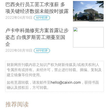
巴西央行员工罢工求涨薪 多
项关键经济数据未能按时披露
2022年04月19日
APP打开
卢卡申科抛修宪方案首露让步
姿态 白俄罗斯罢工潮蔓至国
企
2020年08月18日
APP打开
财新网所刊载内容之知识产权为财新传媒及/或相关权利人
专属所有或持有。未经许可，禁止进行转载、摘编、复制及
建立镜像等任何使用。
如有意愿转载，请发邮件至
hello@caixin.com
，获得书面
确认及授权后，方可转载。
推荐阅读