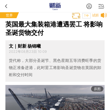
世界
试听
T中
英国最大集装箱港遭遇罢工 将影响
圣诞货物交付
文｜财新 杨锦曦
2022年08月23日 10:09
货代称，大部分圣诞节、黑色星期五等消费旺季的货
物正准备进港，此时罢工将影响圣诞货物在英国的卸
柜和交付时间
原图