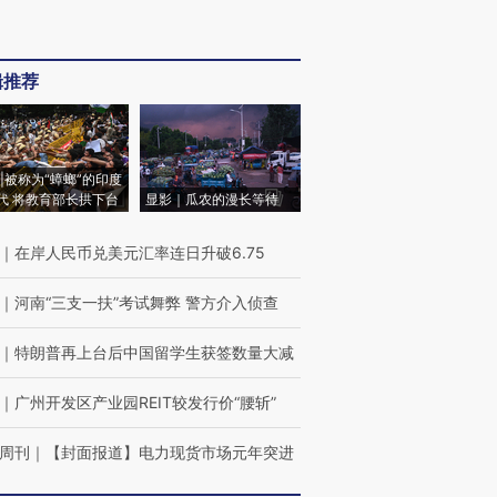
辑推荐
|被称为“蟑螂”的印度
代 将教育部长拱下台
显影｜瓜农的漫长等待
｜
在岸人民币兑美元汇率连日升破6.75
｜
河南“三支一扶”考试舞弊 警方介入侦查
｜
特朗普再上台后中国留学生获签数量大减
｜
广州开发区产业园REIT较发行价“腰斩”
周刊
｜
【封面报道】电力现货市场元年突进