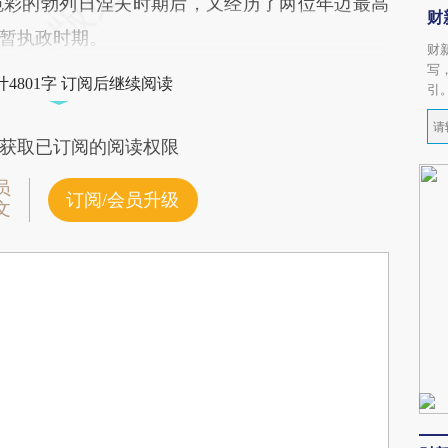
彩的勃列日涅夫时期后，又经历了两位年迈最高
财
暂执政时期。
财
写
4801字 订阅后继续阅读
引
获取已订阅的阅读权限
员
订阅/会员升级
文