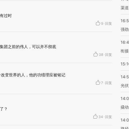
渠道
有过时
16:
9
·
回复
强劲
16:
集团之前的伟人，可以并不彻底
衔接
38
·
回复
15:1
个改变世界的人，他的功绩理应被铭记
14:
7
·
回复
光伏
14:
撬动
了？
34
·
回复
14:0
路径