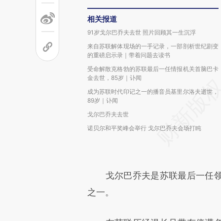
相关报道
91岁戈尔巴乔夫去世 照片回顾其一生沉浮
来自苏联解体现场的一手记录，一部剖析世纪剧变
的重磅启示录｜带着问题去读书
受命解散克格勃的苏联最后一任情报机关首脑巴卡
金去世，85岁｜讣闻
成为苏联时代印记之一的播音员基里尔洛夫逝世，
89岁｜讣闻
戈尔巴乔夫去世
诺贝尔和平奖峰会举行 戈尔巴乔夫会场打盹
戈尔巴乔夫是苏联最后一任领
之一。