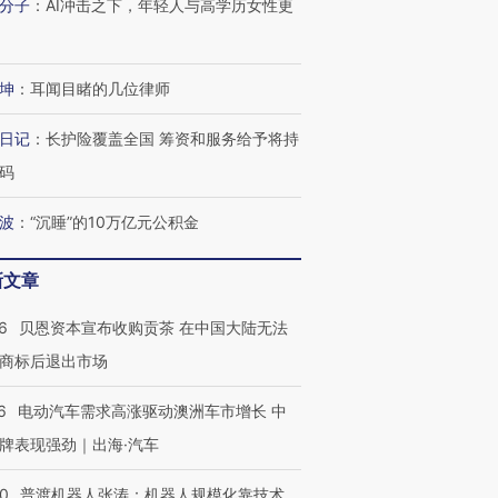
分子
：
AI冲击之下，年轻人与高学历女性更
坤
：
耳闻目睹的几位律师
日记
：
长护险覆盖全国 筹资和服务给予将持
码
波
：
“沉睡”的10万亿元公积金
新文章
6
贝恩资本宣布收购贡茶 在中国大陆无法
商标后退出市场
6
电动汽车需求高涨驱动澳洲车市增长 中
牌表现强劲｜出海·汽车
00
普渡机器人张涛：机器人规模化靠技术、