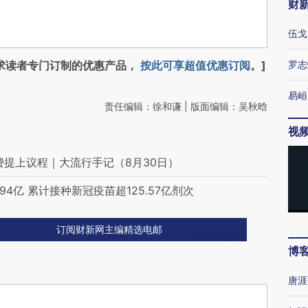
财
伍戈
求读者专门订制的优惠产品，
按此可享超值优惠订阅
。]
罗志
易峘
责任编辑：徐和谦 | 版面编辑：吴秋晗
视
费提上议程｜大流行手记（8月30日）
4亿 累计接种新冠疫苗超125.57亿剂次
订阅财新网主编精选电邮
博
唐涯