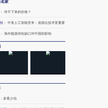
新名家
：
停不下来的价格？
恒
：
中美人工智能竞争：道路比技术更重要
：
海外能源供给缺口对中国的影响
频
客
：
多看少动