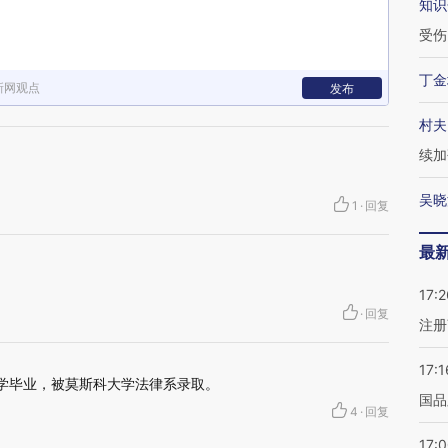
知识
受伤
丁金
新网观点
发布
村夫
续加
吴晓
1
·
回复
最
17:2
·
回复
注册
17:1
中学毕业，被莫斯科大学法律系录取。
国品
4
·
回复
17: