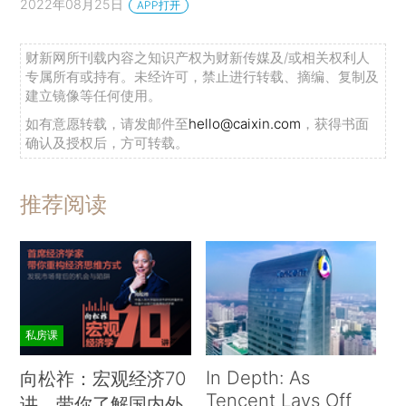
2022年08月25日
APP打开
财新网所刊载内容之知识产权为财新传媒及/或相关权利人
专属所有或持有。未经许可，禁止进行转载、摘编、复制及
建立镜像等任何使用。
如有意愿转载，请发邮件至
hello@caixin.com
，获得书面
确认及授权后，方可转载。
推荐阅读
私房课
In Depth: As
向松祚：宏观经济70
Tencent Lays Off
讲，带你了解国内外