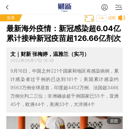
世界
试听
T中
最新海外疫情：新冠感染超6.04亿
累计接种新冠疫苗超126.66亿剂次
文｜财新 张梅婷，温雅兰（实习）
2022年09月17日 18:38
9月16日，中国之外221个国家和地区有感染病例，累
计感染者过千例的已达到181个；美国累计感染约
9563万例全球居首，印度超4452万例、法国超3486
万例分列二三位；非洲确诊超千例国家已55个，亚洲
45个，欧洲44个，美洲33个，大洋洲4个
原图