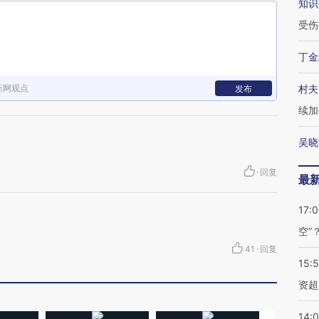
知识
受伤
丁金
新网观点
村夫
发布
续加
吴晓
·
回复
最
17:
空”
41
·
回复
15:
资超
14: