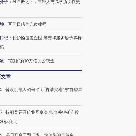
分子
：
AI冲击之下，年轻人与高学历女性更
坤
：
耳闻目睹的几位律师
日记
：
长护险覆盖全国 筹资和服务给予将持
码
波
：
“沉睡”的10万亿元公积金
新文章
00
普渡机器人如何平衡“脚踏实地”与“仰望星
？
57
特朗普召开矿业圆桌会 拟向关键矿产投
20亿美元
09
美日联合干预汇率，为何影响了黄金