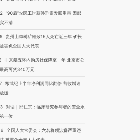
跨国走私7万
视线｜被称为“蟑螂”的印
视线｜“入侵”还是“人道危
32
“90后”农民工讨薪涉刑案发回重审 因部
检体内含3种
度Z世代 用街头抗争将教
机”？难民潮撕裂西班牙
秘鲁纳斯
实不清
育部长拱下台
飞地休达
13人遇难
36
贵州山脚树矿难致16人死亡近三年 矿长
被罢免全国人大代表
2
非京籍五环内购房社保降至一年 北京市公
进第四届链博
【商旅对话】华住集团
技“链”接产
【特别呈现】寻找100种
CFO：不靠规模取胜，华
【特别呈
最高可贷340万元
有意思的生活方式·第三对
住三大增长引擎是什么？
有意思的
7
寒武纪上半年净利润同比翻倍 营收增速
放缓
53
对话｜邱仁宗：临床研究参与者的安全永
第一位
06
全国人大常委会：六名将领涉嫌严重违
法 被罢免全国人大代表