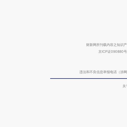
财新网所刊载内容之知识产
京ICP证090880号
违法和不良信息举报电话（涉网络暴力有
关