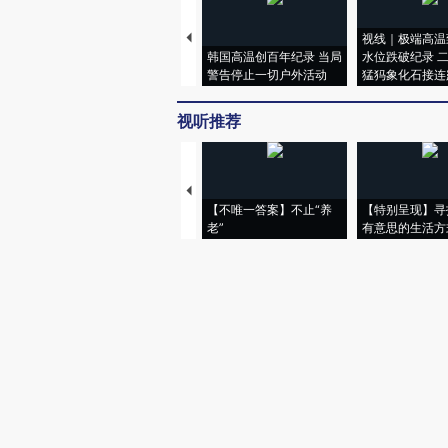
视线｜极端高温
韩国高温创百年纪录 当局
水位跌破纪录 
警告停止一切户外活动
猛犸象化石接连
视听推荐
【不唯一答案】不止“养
【特别呈现】寻
老”
有意思的生活方