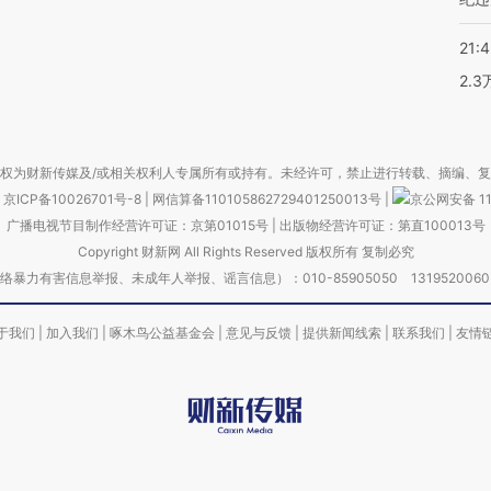
21:
2.
权为财新传媒及/或相关权利人专属所有或持有。未经许可，禁止进行转载、摘编、
京ICP备10026701号-8
|
网信算备110105862729401250013号
|
京公网安备 11
广播电视节目制作经营许可证：京第01015号
|
出版物经营许可证：第直100013号
Copyright 财新网 All Rights Reserved 版权所有 复制必究
害信息举报、未成年人举报、谣言信息）：010-85905050 13195200605 举报邮
于我们
|
加入我们
|
啄木鸟公益基金会
|
意见与反馈
|
提供新闻线索
|
联系我们
|
友情