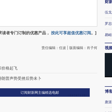
财
伍戈
罗志
求读者专门订制的优惠产品，
按此可享超值优惠订阅
。]
易峘
视
责任编辑：任波 | 版面编辑：肖子何
宗价格起飞
特朗普声势受挫后势未卜
博
订阅财新网主编精选电邮
唐涯