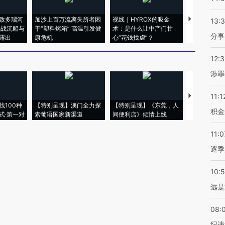
致多瑙河
加沙上百万流离失所者困
视线｜HYROX的吸金
马航飞行员
13:
二战沉船与
于“塑料烤箱” 高温引发健
术：是什么让中产们甘
粒摇头丸 尿
分事
露出
康危机
心“花钱找虐”？
毒品
12:
涉罪
11:1
【推广】走
找100种
【特别呈现】澳门全力探
【特别呈现】《东莞，人
会，让数智科
积金
式·第一对
索葡语国家新渠道
间便利店》倾情上线
业
11:0
逐季
10:
远是
08:
纪违