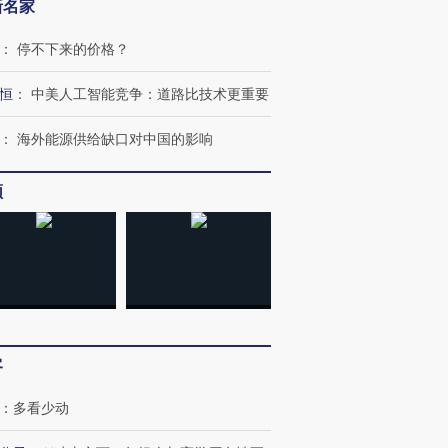
新名家
：
停不下来的价格？
恒
：
中美人工智能竞争：道路比技术更重要
：
海外能源供给缺口对中国的影响
频
客
：
多看少动