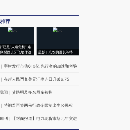
辑推荐
侵”还是“人道危机” 难
撕裂西班牙飞地休达
显影｜瓜农的漫长等待
｜
宇树发行市值610亿 先行者的加速和考验
｜
在岸人民币兑美元汇率连日升破6.75
我闻
｜
艾路明及多名股东被拘
｜
特朗普再签两份行政令限制出生公民权
周刊
｜
【封面报道】电力现货市场元年突进