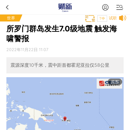
世界
试听
T中
所罗门群岛发生7.0级地震 触发海
啸警报
2022年11月22日 11:07
震源深度10千米，震中距首都霍尼亚拉仅58公里
原图